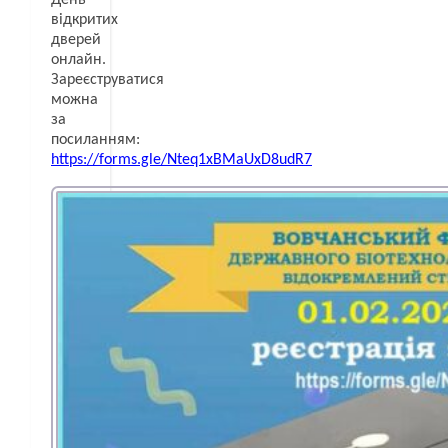
відкритих
дверей
онлайн.
Зареєструватися
можна
за
посиланням:
https://forms.gle/Nteq1xBMaUxD8udR7