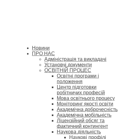
Новини
ПРО НАС
Адміністрація та викладачі
Установчі документи
ОСВІТНІЙ ПРОЦЕС
Освітні програми і
положення
Центр підготовки
робітничих професій
Мова освітнього процесу
Моніторинг якості освіти
Академічна доброчесність
Академічна мобільність
Ліцензійний обсяг та
фактичний контингент
Наукова діяльність
Наукові профілі