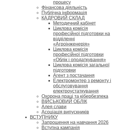
процесу
Фінансова діяльність
Публічна інформація
КАДРОВИЙ СКЛАД
Методичний кабінет
Циклова комісія
професійної підготовки на
відділенні
«Агроінженерія»
Циклова комісія
професійної підготовки
«Облік і оподаткування»
Циклова комісія загальної
підготовки
Агент з постачання
Електромонтер з ремонту і
обслуговування
електроустаткування
Охорона праці та кібербезпека
ВІЙСЬКОВИЙ ОБЛІК
Алея слави
Асоціація випускників
ВСТУПНИКУ
Запрошення на навчання 2026
Вступна кампанія