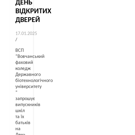
ДЕНЬ
ВІДКРИТИХ
ДВЕРЕЙ
17.01.2025
/
ВСП
“Вовчанський
фаховий
коледж
Державного
біотехнологічного
університету
”
запрошує
випускників
шкіл
та їх
батьків
на
День