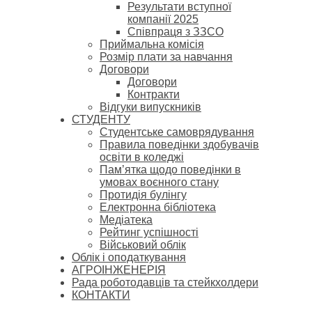
Результати вступної
компанії 2025
Співпраця з ЗЗСО
Приймальна комісія
Розмір плати за навчання
Договори
Договори
Контракти
Відгуки випускників
СТУДЕНТУ
Cтудентське самоврядування
Правила поведінки здобувачів
освіти в коледжі
Пам’ятка щодо поведінки в
умовах воєнного стану
Протидія булінгу
Електронна бібліотека
Медіатека
Рейтинг успішності
Військовий облік
Облік і оподаткування
АГРОІНЖЕНЕРІЯ
Рада роботодавців та стейкхолдери
КОНТАКТИ