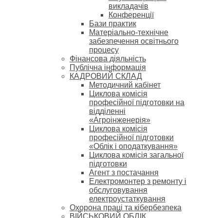
викладачів
Конференції
Бази практик
Матеріально-технічне
забезпечення освітнього
процесу
Фінансова діяльність
Публічна інформація
КАДРОВИЙ СКЛАД
Методичний кабінет
Циклова комісія
професійної підготовки на
відділенні
«Агроінженерія»
Циклова комісія
професійної підготовки
«Облік і оподаткування»
Циклова комісія загальної
підготовки
Агент з постачання
Електромонтер з ремонту і
обслуговування
електроустаткування
Охорона праці та кібербезпека
ВІЙСЬКОВИЙ ОБЛІК