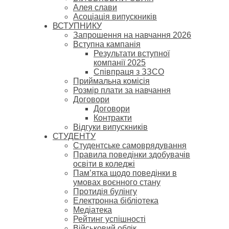
Алея слави
Асоціація випускників
ВСТУПНИКУ
Запрошення на навчання 2026
Вступна кампанія
Результати вступної
компанії 2025
Співпраця з ЗЗСО
Приймальна комісія
Розмір плати за навчання
Договори
Договори
Контракти
Відгуки випускників
СТУДЕНТУ
Cтудентське самоврядування
Правила поведінки здобувачів
освіти в коледжі
Пам’ятка щодо поведінки в
умовах воєнного стану
Протидія булінгу
Електронна бібліотека
Медіатека
Рейтинг успішності
Військовий облік