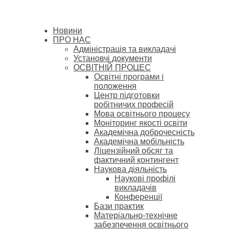
Новини
ПРО НАС
Адміністрація та викладачі
Установчі документи
ОСВІТНІЙ ПРОЦЕС
Освітні програми і
положення
Центр підготовки
робітничих професій
Мова освітнього процесу
Моніторинг якості освіти
Академічна доброчесність
Академічна мобільність
Ліцензійний обсяг та
фактичний контингент
Наукова діяльність
Наукові профілі
викладачів
Конференції
Бази практик
Матеріально-технічне
забезпечення освітнього