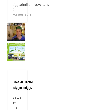
від
tehnikum.vovchans
0
коментарів
Залишити
відповідь
Ваша
e-
mail