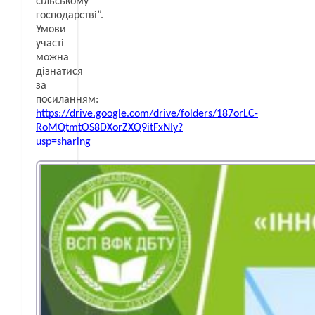
сільському
господарстві”.
Умови
участі
можна
дізнатися
за
посиланням:
https://drive.google.com/drive/folders/187orLC-
RoMQtmtOS8DXorZXQ9itFxNIy?
usp=sharing