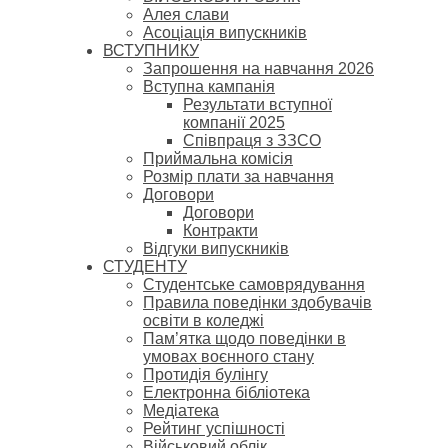
Алея слави
Асоціація випускників
ВСТУПНИКУ
Запрошення на навчання 2026
Вступна кампанія
Результати вступної
компанії 2025
Співпраця з ЗЗСО
Приймальна комісія
Розмір плати за навчання
Договори
Договори
Контракти
Відгуки випускників
СТУДЕНТУ
Cтудентське самоврядування
Правила поведінки здобувачів
освіти в коледжі
Пам’ятка щодо поведінки в
умовах воєнного стану
Протидія булінгу
Електронна бібліотека
Медіатека
Рейтинг успішності
Військовий облік