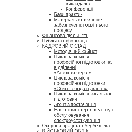
викладачів
Конференції
Бази практик
Матеріально-технічне
забезпечення освітнього
процесу
Фінансова діяльність
Публічна інформація
КАДРОВИЙ СКЛАД
Методичний кабінет
Циклова комісія
професійної підготовки на
відділенні
«Агроінженерія»
Циклова комісія
професійної підготовки
«Облік і оподаткування»
Циклова комісія загальної
підготовки
Агент з постачання
Електромонтер з ремонту і
обслуговування
електроустаткування
Охорона праці та кібербезпека
ВІЙСЬКОВИЙ ОБЛІК