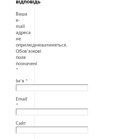
відповідь
Ваша
e-
mail
адреса
не
оприлюднюватиметься.
Обов’язкові
поля
позначені
*
Ім'я
*
Email
*
Сайт