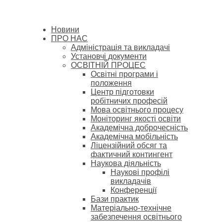
Новини
ПРО НАС
Адміністрація та викладачі
Установчі документи
ОСВІТНІЙ ПРОЦЕС
Освітні програми і
положення
Центр підготовки
робітничих професій
Мова освітнього процесу
Моніторинг якості освіти
Академічна доброчесність
Академічна мобільність
Ліцензійний обсяг та
фактичний контингент
Наукова діяльність
Наукові профілі
викладачів
Конференції
Бази практик
Матеріально-технічне
забезпечення освітнього