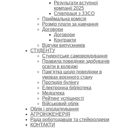
Результати вступної
компанії 2025
Співпраця з ЗЗСО
Приймальна комісія
Розмір плати за навчання
Договори
Договори
Контракти
Відгуки випускників
СТУДЕНТУ
Cтудентське самоврядування
Правила поведінки здобувачів
освіти в коледжі
Пам’ятка щодо поведінки в
умовах воєнного стану
Протидія булінгу
Електронна бібліотека
Медіатека
Рейтинг успішності
Військовий облік
Облік і оподаткування
АГРОІНЖЕНЕРІЯ
Рада роботодавців та стейкхолдери
КОНТАКТИ