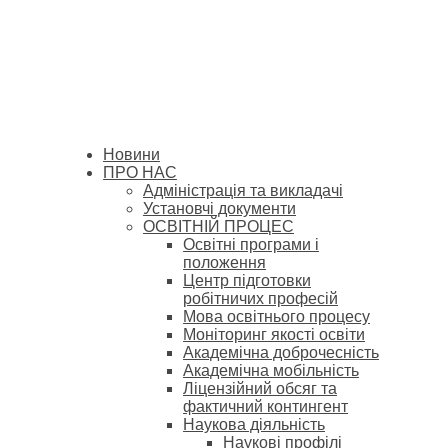
Новини
ПРО НАС
Адміністрація та викладачі
Установчі документи
ОСВІТНІЙ ПРОЦЕС
Освітні програми і
положення
Центр підготовки
робітничих професій
Мова освітнього процесу
Моніторинг якості освіти
Академічна доброчесність
Академічна мобільність
Ліцензійний обсяг та
фактичний контингент
Наукова діяльність
Наукові профілі