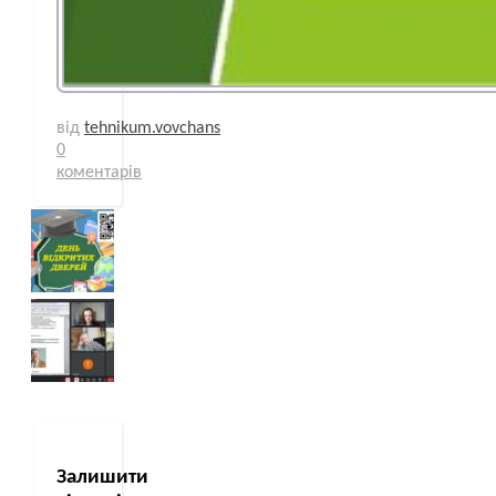
від
tehnikum.vovchans
0
коментарів
Залишити