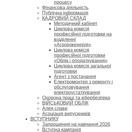
процесу
Фінансова діяльність
Публічна інформація
КАДРОВИЙ СКЛАД
Методичний кабінет
Циклова комісія
професійної підготовки на
відділенні
«Агроінженерія»
Циклова комісія
професійної підготовки
«Облік і оподаткування»
Циклова комісія загальної
підготовки
Агент з постачання
Електромонтер з ремонту і
обслуговування
електроустаткування
Охорона праці та кібербезпека
ВІЙСЬКОВИЙ ОБЛІК
Алея слави
Асоціація випускників
ВСТУПНИКУ
Запрошення на навчання 2026
Вступна кампанія