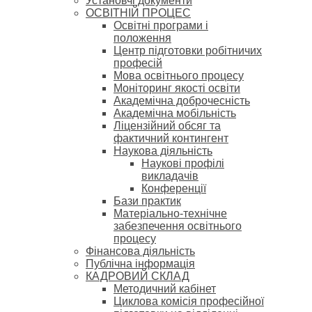
Установчі документи
ОСВІТНІЙ ПРОЦЕС
Освітні програми і
положення
Центр підготовки робітничих
професій
Мова освітнього процесу
Моніторинг якості освіти
Академічна доброчесність
Академічна мобільність
Ліцензійний обсяг та
фактичний контингент
Наукова діяльність
Наукові профілі
викладачів
Конференції
Бази практик
Матеріально-технічне
забезпечення освітнього
процесу
Фінансова діяльність
Публічна інформація
КАДРОВИЙ СКЛАД
Методичний кабінет
Циклова комісія професійної