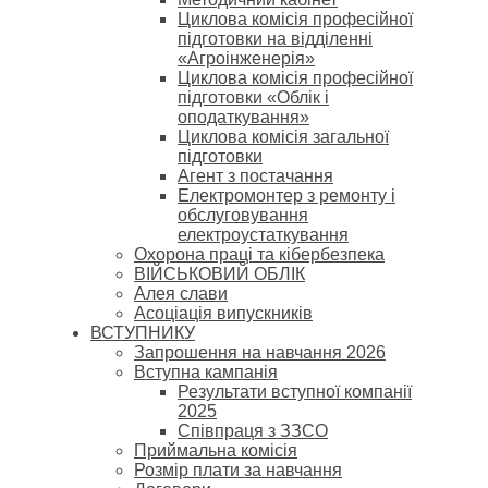
Циклова комісія професійної
підготовки на відділенні
«Агроінженерія»
Циклова комісія професійної
підготовки «Облік і
оподаткування»
Циклова комісія загальної
підготовки
Агент з постачання
Електромонтер з ремонту і
обслуговування
електроустаткування
Охорона праці та кібербезпека
ВІЙСЬКОВИЙ ОБЛІК
Алея слави
Асоціація випускників
ВСТУПНИКУ
Запрошення на навчання 2026
Вступна кампанія
Результати вступної компанії
2025
Співпраця з ЗЗСО
Приймальна комісія
Розмір плати за навчання