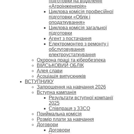
підготовки на відділенні
«Агроінженерія»
Циклова комісія професійної
підготовки «Облік і
оподаткування»
Циклова комісія загальної
підготовки
Агент з постачання
Електромонтер з ремонту і
обслуговування
електроустаткування
Охорона праці та кібербезпека
ВІЙСЬКОВИЙ ОБЛІК
Алея слави
Асоціація випускників
ВСТУПНИКУ
Запрошення на навчання 2026
Вступна кампанія
Результати вступної компанії
2025
Співпраця з ЗЗСО
Приймальна комісія
Розмір плати за навчання
Договори
Договори