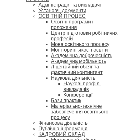
Адміністрація та викладачі
Установчі документи
ОСВІТНІЙ ПРОЦЕС
Освітні програми і
положення
Центр підготовки робітничих
професій
Мова освітнього процесу
Моніторинг якості освіти
Академічна доброчесність
Академічна мобільність
Ліцензійний обсяг та
фактичний контингент
Наукова діяльність
Наукові профілі
викладачів
Конференції
Бази практик
Матеріально-технічне
забезпечення освітнього
процесу
Фінансова діяльність
Публічна інформація
КАДРОВИЙ СКЛАД
Методичний кабінет