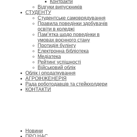
Контракти
Відгуки випускників
СТУДЕНТУ
Cтудентське самоврядування
Правила поведінки здобувачів
освіти в коледжі
Пам’ятка щодо поведінки в
умовах воєнного стану
Протидія булінгу
Електронна бібліотека
Медіатека
Рейтинг успішності
Військовий облік
Облік і оподаткування
АГРОІНЖЕНЕРІЯ
Рада роботодавців та стейкхолдери
КОНТАКТИ
Новини
ПРО НАС