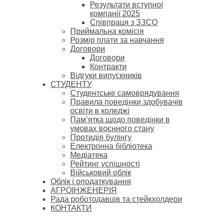
Результати вступної
компанії 2025
Співпраця з ЗЗСО
Приймальна комісія
Розмір плати за навчання
Договори
Договори
Контракти
Відгуки випускників
СТУДЕНТУ
Cтудентське самоврядування
Правила поведінки здобувачів
освіти в коледжі
Пам’ятка щодо поведінки в
умовах воєнного стану
Протидія булінгу
Електронна бібліотека
Медіатека
Рейтинг успішності
Військовий облік
Облік і оподаткування
АГРОІНЖЕНЕРІЯ
Рада роботодавців та стейкхолдери
КОНТАКТИ