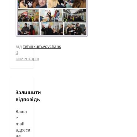
від
tehnikum.vovchans
0
коментарів
Залишити
відповідь
Ваша
e-
mail
адреса
не