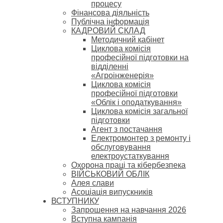
процесу
Фінансова діяльність
Публічна інформація
КАДРОВИЙ СКЛАД
Методичний кабінет
Циклова комісія
професійної підготовки на
відділенні
«Агроінженерія»
Циклова комісія
професійної підготовки
«Облік і оподаткування»
Циклова комісія загальної
підготовки
Агент з постачання
Електромонтер з ремонту і
обслуговування
електроустаткування
Охорона праці та кібербезпека
ВІЙСЬКОВИЙ ОБЛІК
Алея слави
Асоціація випускників
ВСТУПНИКУ
Запрошення на навчання 2026
Вступна кампанія