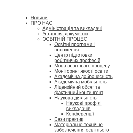
Новини
ПРО НАС
Адміністрація та викладачі
Установчі документи
ОСВІТНІЙ ПРОЦЕС
Освітні програми і
положення
Центр підготовки
робітничих професій
Мова освітнього процесу
Моніторинг якості освіти
Академічна доброчесність
Академічна мобільність
Ліцензійний обсяг та
фактичний контингент
Наукова діяльність
Наукові профілі
викладачів
Конференції
Бази практик
Матеріально-технічне
забезпечення освітнього