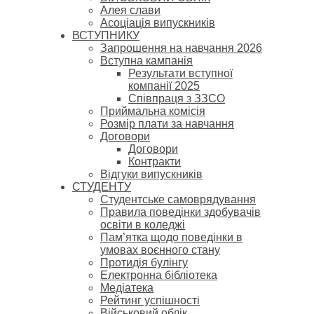
Алея слави
Асоціація випускників
ВСТУПНИКУ
Запрошення на навчання 2026
Вступна кампанія
Результати вступної
компанії 2025
Співпраця з ЗЗСО
Приймальна комісія
Розмір плати за навчання
Договори
Договори
Контракти
Відгуки випускників
СТУДЕНТУ
Cтудентське самоврядування
Правила поведінки здобувачів
освіти в коледжі
Пам’ятка щодо поведінки в
умовах воєнного стану
Протидія булінгу
Електронна бібліотека
Медіатека
Рейтинг успішності
Військовий облік