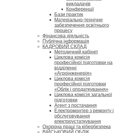
викладачів
Конференції
Бази практик
Матеріально-технічне
забезпечення освітнього
процесу
Фінансова діяльність
Публічна інформація
КАДРОВИЙ СКЛАД
Методичний кабінет
Циклова комісія
професійної підготовки на
відділенні
«Агроінженерія»
Циклова комісія
професійної підготовки
«Облік і оподаткування»
Циклова комісія загальної
підготовки
Агент з постачання
Електромонтер з ремонту і
обслуговування
електроустаткування
Охорона праці та кібербезпека
ВІЙСЬКОВИЙ ОБЛІК