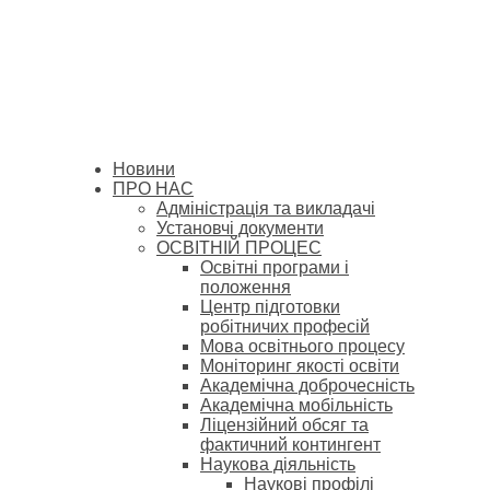
Новини
ПРО НАС
Адміністрація та викладачі
Установчі документи
ОСВІТНІЙ ПРОЦЕС
Освітні програми і
положення
Центр підготовки
робітничих професій
Мова освітнього процесу
Моніторинг якості освіти
Академічна доброчесність
Академічна мобільність
Ліцензійний обсяг та
фактичний контингент
Наукова діяльність
Наукові профілі