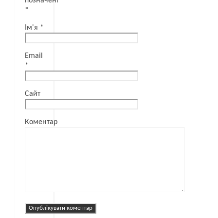
позначені
*
Ім'я
*
Email
*
Сайт
Коментар