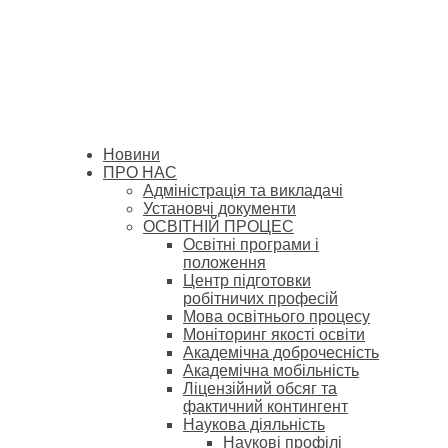
Новини
ПРО НАС
Адміністрація та викладачі
Установчі документи
ОСВІТНІЙ ПРОЦЕС
Освітні програми і
положення
Центр підготовки
робітничих професій
Мова освітнього процесу
Моніторинг якості освіти
Академічна доброчесність
Академічна мобільність
Ліцензійний обсяг та
фактичний контингент
Наукова діяльність
Наукові профілі