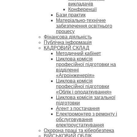
викладачів
Конференції
Бази практик
Матеріально-технічне
забезпечення освітнього
процесу
Фінансова діяльність
Публічна інформація
КАДРОВИЙ СКЛАД
Методичний кабінет
Циклова комісія
професійної підготовки на
відділенні
«Агроінженерія»
Циклова комісія
професійної підготовки
«Облік і оподаткування»
Циклова комісія загальної
підготовки
Агент з постачання
Електромонтер з ремонту і
обслуговування
електроустаткування
Охорона праці та кібербезпека
ВІЙСЬКОВИЙ ОБЛІК