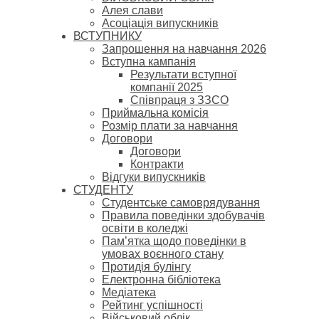
Алея слави
Асоціація випускників
ВСТУПНИКУ
Запрошення на навчання 2026
Вступна кампанія
Результати вступної
компанії 2025
Співпраця з ЗЗСО
Приймальна комісія
Розмір плати за навчання
Договори
Договори
Контракти
Відгуки випускників
СТУДЕНТУ
Cтудентське самоврядування
Правила поведінки здобувачів
освіти в коледжі
Пам’ятка щодо поведінки в
умовах воєнного стану
Протидія булінгу
Електронна бібліотека
Медіатека
Рейтинг успішності
Військовий облік