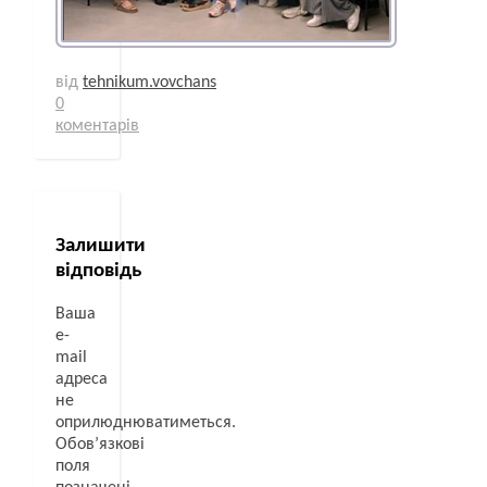
від
tehnikum.vovchans
0
коментарів
Залишити
відповідь
Ваша
e-
mail
адреса
не
оприлюднюватиметься.
Обов’язкові
поля