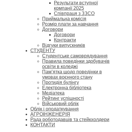
Результати вступної
компанії 2025
Співпраця з ЗЗСО
Приймальна комісія
Розмір плати за навчання
Договори
Договори
Контракти
Відгуки випускників
СТУДЕНТУ
Cтудентське самоврядування
Правила поведінки здобувачів
освіти в коледжі
Пам’ятка щодо поведінки в
умовах воєнного стану
Протидія булінгу
Електронна бібліотека
Медіатека
Рейтинг успішності
Військовий облік
Облік і оподаткування
АГРОІНЖЕНЕРІЯ
Рада роботодавців та стейкхолдери
КОНТАКТИ