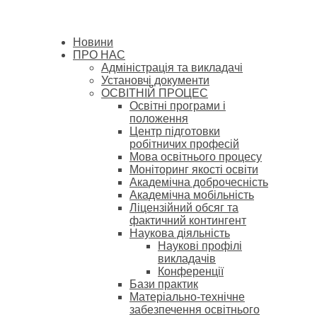
Новини
ПРО НАС
Адміністрація та викладачі
Установчі документи
ОСВІТНІЙ ПРОЦЕС
Освітні програми і
положення
Центр підготовки
робітничих професій
Мова освітнього процесу
Моніторинг якості освіти
Академічна доброчесність
Академічна мобільність
Ліцензійний обсяг та
фактичний контингент
Наукова діяльність
Наукові профілі
викладачів
Конференції
Бази практик
Матеріально-технічне
забезпечення освітнього