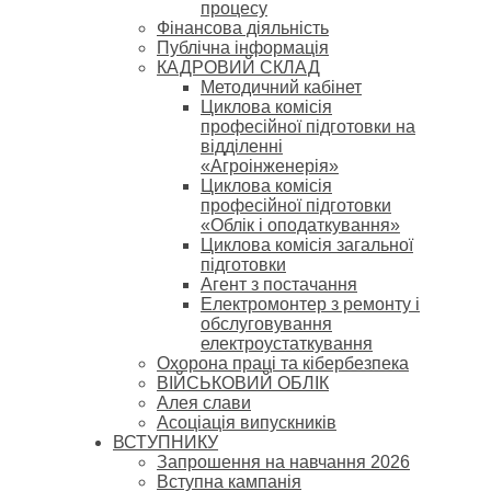
процесу
Фінансова діяльність
Публічна інформація
КАДРОВИЙ СКЛАД
Методичний кабінет
Циклова комісія
професійної підготовки на
відділенні
«Агроінженерія»
Циклова комісія
професійної підготовки
«Облік і оподаткування»
Циклова комісія загальної
підготовки
Агент з постачання
Електромонтер з ремонту і
обслуговування
електроустаткування
Охорона праці та кібербезпека
ВІЙСЬКОВИЙ ОБЛІК
Алея слави
Асоціація випускників
ВСТУПНИКУ
Запрошення на навчання 2026
Вступна кампанія