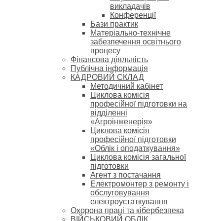
викладачів
Конференції
Бази практик
Матеріально-технічне
забезпечення освітнього
процесу
Фінансова діяльність
Публічна інформація
КАДРОВИЙ СКЛАД
Методичний кабінет
Циклова комісія
професійної підготовки на
відділенні
«Агроінженерія»
Циклова комісія
професійної підготовки
«Облік і оподаткування»
Циклова комісія загальної
підготовки
Агент з постачання
Електромонтер з ремонту і
обслуговування
електроустаткування
Охорона праці та кібербезпека
ВІЙСЬКОВИЙ ОБЛІК