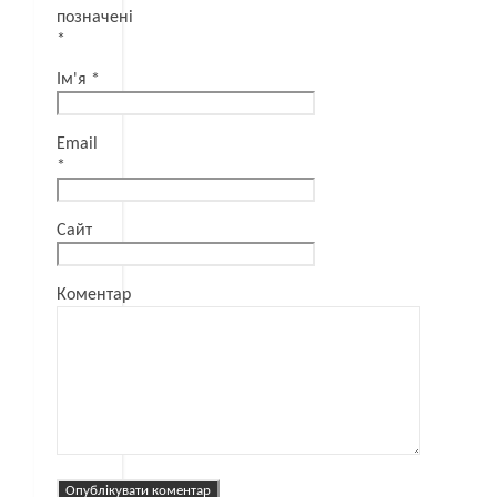
позначені
*
Ім'я
*
Email
*
Сайт
Коментар