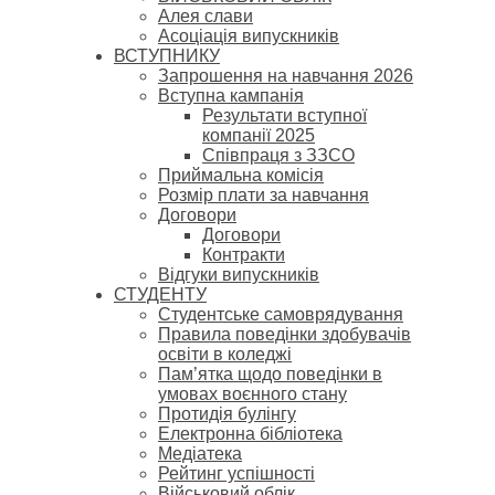
Алея слави
Асоціація випускників
ВСТУПНИКУ
Запрошення на навчання 2026
Вступна кампанія
Результати вступної
компанії 2025
Співпраця з ЗЗСО
Приймальна комісія
Розмір плати за навчання
Договори
Договори
Контракти
Відгуки випускників
СТУДЕНТУ
Cтудентське самоврядування
Правила поведінки здобувачів
освіти в коледжі
Пам’ятка щодо поведінки в
умовах воєнного стану
Протидія булінгу
Електронна бібліотека
Медіатека
Рейтинг успішності
Військовий облік