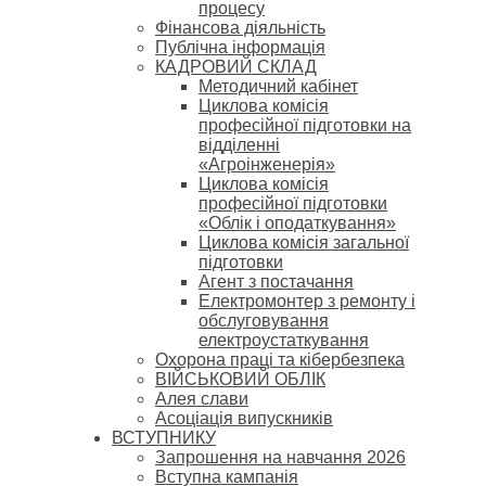
процесу
Фінансова діяльність
Публічна інформація
КАДРОВИЙ СКЛАД
Методичний кабінет
Циклова комісія
професійної підготовки на
відділенні
«Агроінженерія»
Циклова комісія
професійної підготовки
«Облік і оподаткування»
Циклова комісія загальної
підготовки
Агент з постачання
Електромонтер з ремонту і
обслуговування
електроустаткування
Охорона праці та кібербезпека
ВІЙСЬКОВИЙ ОБЛІК
Алея слави
Асоціація випускників
ВСТУПНИКУ
Запрошення на навчання 2026
Вступна кампанія