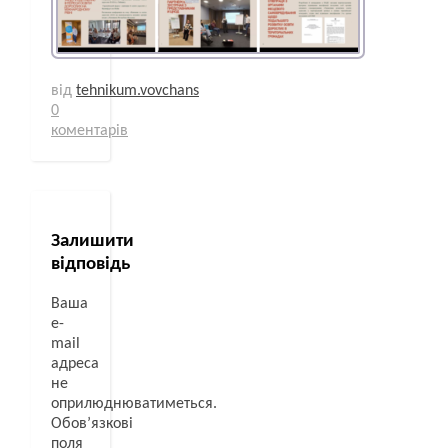
від
tehnikum.vovchans
0
коментарів
Залишити
відповідь
Ваша
e-
mail
адреса
не
оприлюднюватиметься.
Обов’язкові
поля