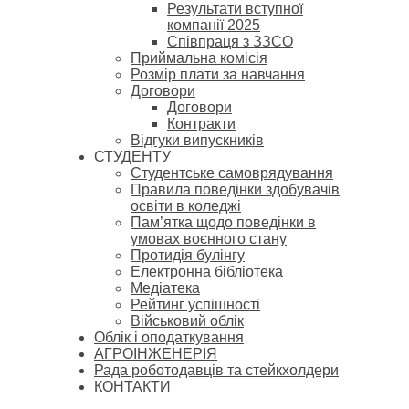
Результати вступної
компанії 2025
Співпраця з ЗЗСО
Приймальна комісія
Розмір плати за навчання
Договори
Договори
Контракти
Відгуки випускників
СТУДЕНТУ
Cтудентське самоврядування
Правила поведінки здобувачів
освіти в коледжі
Пам’ятка щодо поведінки в
умовах воєнного стану
Протидія булінгу
Електронна бібліотека
Медіатека
Рейтинг успішності
Військовий облік
Облік і оподаткування
АГРОІНЖЕНЕРІЯ
Рада роботодавців та стейкхолдери
КОНТАКТИ