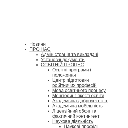
Новини
ПРО НАС
Адміністрація та викладачі
Установчі документи
ОСВІТНІЙ ПРОЦЕС
Освітні програми і
положення
Центр підготовки
робітничих професій
Мова освітнього процесу
Моніторинг якості освіти
Академічна доброчесність
Академічна мобільність
Ліцензійний обсяг та
фактичний контингент
Наукова діяльність
Наукові профілі