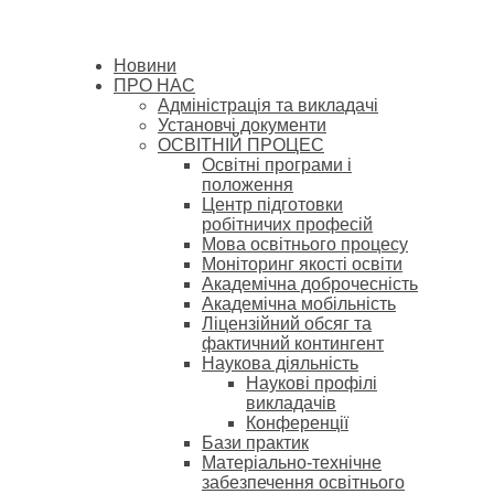
Новини
ПРО НАС
Адміністрація та викладачі
Установчі документи
ОСВІТНІЙ ПРОЦЕС
Освітні програми і
положення
Центр підготовки
робітничих професій
Мова освітнього процесу
Моніторинг якості освіти
Академічна доброчесність
Академічна мобільність
Ліцензійний обсяг та
фактичний контингент
Наукова діяльність
Наукові профілі
викладачів
Конференції
Бази практик
Матеріально-технічне
забезпечення освітнього