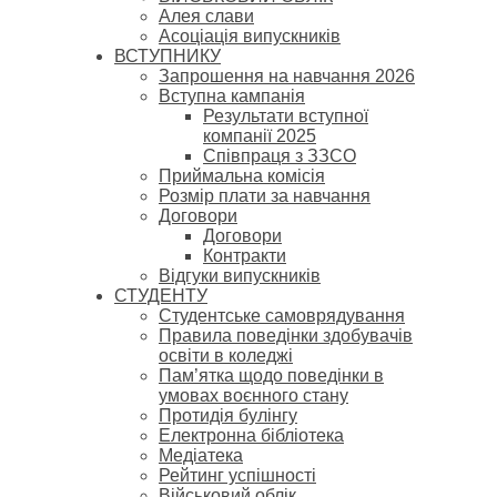
Алея слави
Асоціація випускників
ВСТУПНИКУ
Запрошення на навчання 2026
Вступна кампанія
Результати вступної
компанії 2025
Співпраця з ЗЗСО
Приймальна комісія
Розмір плати за навчання
Договори
Договори
Контракти
Відгуки випускників
СТУДЕНТУ
Cтудентське самоврядування
Правила поведінки здобувачів
освіти в коледжі
Пам’ятка щодо поведінки в
умовах воєнного стану
Протидія булінгу
Електронна бібліотека
Медіатека
Рейтинг успішності
Військовий облік