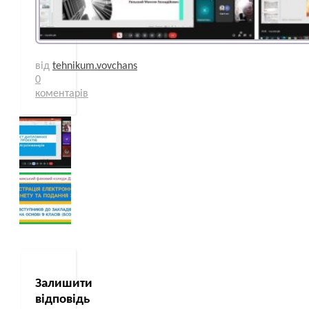
від
tehnikum.vovchans
0
коментарів
Залишити
відповідь