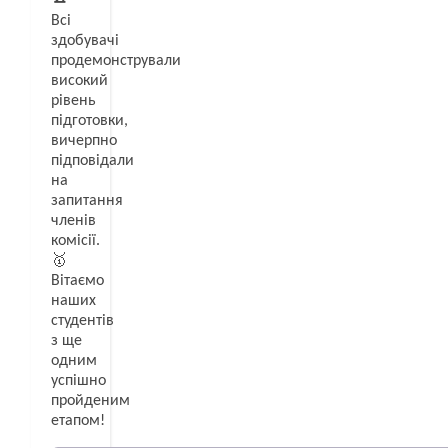
Всі
здобувачі
продемонстрували
високий
рівень
підготовки,
вичерпно
підповідали
на
запитання
членів
комісії.
🥇
Вітаємо
наших
студентів
з ще
одним
успішно
пройденим
етапом!