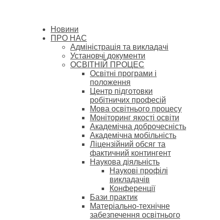
Новини
ПРО НАС
Адміністрація та викладачі
Установчі документи
ОСВІТНІЙ ПРОЦЕС
Освітні програми і
положення
Центр підготовки
робітничих професій
Мова освітнього процесу
Моніторинг якості освіти
Академічна доброчесність
Академічна мобільність
Ліцензійний обсяг та
фактичний контингент
Наукова діяльність
Наукові профілі
викладачів
Конференції
Бази практик
Матеріально-технічне
забезпечення освітнього