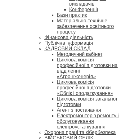
викладачів
Конференції
Бази практик
Матеріально-технічне
забезпечення освітнього
процесу
Фінансова діяльність
Публічна інформація
КАДРОВИЙ СКЛАД
Методичний кабінет
Циклова комісія
професійної підготовки на
відділенні
«Агроінженерія»
Циклова комісія
професійної підготовки
«Облік і оподаткування»
Циклова комісія загальної
підготовки
Агент з постачання
Електромонтер з ремонту і
обслуговування
електроустаткування
Охорона праці та кібербезпека
ВІЙСЬКОВИЙ ОБЛІК