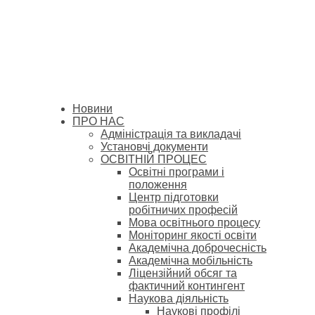
Новини
ПРО НАС
Адміністрація та викладачі
Установчі документи
ОСВІТНІЙ ПРОЦЕС
Освітні програми і
положення
Центр підготовки
робітничих професій
Мова освітнього процесу
Моніторинг якості освіти
Академічна доброчесність
Академічна мобільність
Ліцензійний обсяг та
фактичний контингент
Наукова діяльність
Наукові профілі