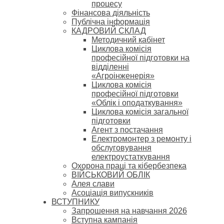
процесу
Фінансова діяльність
Публічна інформація
КАДРОВИЙ СКЛАД
Методичний кабінет
Циклова комісія
професійної підготовки на
відділенні
«Агроінженерія»
Циклова комісія
професійної підготовки
«Облік і оподаткування»
Циклова комісія загальної
підготовки
Агент з постачання
Електромонтер з ремонту і
обслуговування
електроустаткування
Охорона праці та кібербезпека
ВІЙСЬКОВИЙ ОБЛІК
Алея слави
Асоціація випускників
ВСТУПНИКУ
Запрошення на навчання 2026
Вступна кампанія