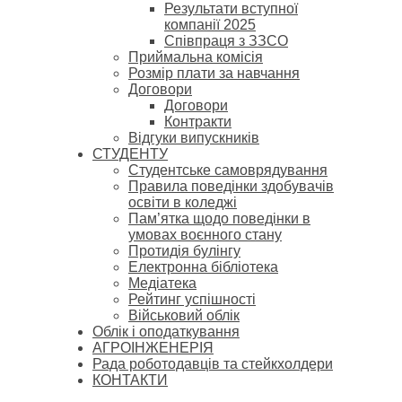
Результати вступної
компанії 2025
Співпраця з ЗЗСО
Приймальна комісія
Розмір плати за навчання
Договори
Договори
Контракти
Відгуки випускників
СТУДЕНТУ
Cтудентське самоврядування
Правила поведінки здобувачів
освіти в коледжі
Пам’ятка щодо поведінки в
умовах воєнного стану
Протидія булінгу
Електронна бібліотека
Медіатека
Рейтинг успішності
Військовий облік
Облік і оподаткування
АГРОІНЖЕНЕРІЯ
Рада роботодавців та стейкхолдери
КОНТАКТИ