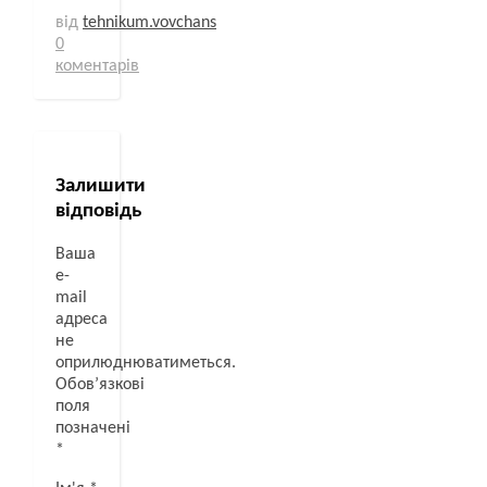
від
tehnikum.vovchans
0
коментарів
Залишити
відповідь
Ваша
e-
mail
адреса
не
оприлюднюватиметься.
Обов’язкові
поля
позначені
*