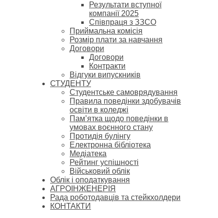
Результати вступної
компанії 2025
Співпраця з ЗЗСО
Приймальна комісія
Розмір плати за навчання
Договори
Договори
Контракти
Відгуки випускників
СТУДЕНТУ
Cтудентське самоврядування
Правила поведінки здобувачів
освіти в коледжі
Пам’ятка щодо поведінки в
умовах воєнного стану
Протидія булінгу
Електронна бібліотека
Медіатека
Рейтинг успішності
Військовий облік
Облік і оподаткування
АГРОІНЖЕНЕРІЯ
Рада роботодавців та стейкхолдери
КОНТАКТИ