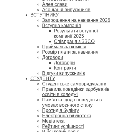
Алея слави
Асоціація випускників
ВСТУПНИКУ
Запрошення на навчання 2026
Вступна кампанія
Результати вступної
компанії 2025
Співпраця з ЗЗСО
Приймальна комісія
Розмір плати за навчання
Договори
Договори
Контракти
Відгуки випускників
СТУДЕНТУ
Cтудентське самоврядування
Правила поведінки здобувачів
освіти в коледжі
Пам’ятка щодо поведінки в
умовах воєнного стану
Протидія булінгу
Електронна бібліотека
Медіатека
Рейтинг успішності
Військовий облік