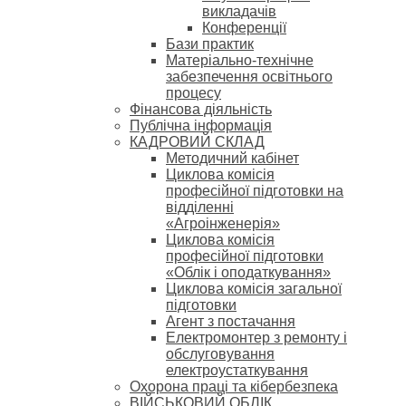
викладачів
Конференції
Бази практик
Матеріально-технічне
забезпечення освітнього
процесу
Фінансова діяльність
Публічна інформація
КАДРОВИЙ СКЛАД
Методичний кабінет
Циклова комісія
професійної підготовки на
відділенні
«Агроінженерія»
Циклова комісія
професійної підготовки
«Облік і оподаткування»
Циклова комісія загальної
підготовки
Агент з постачання
Електромонтер з ремонту і
обслуговування
електроустаткування
Охорона праці та кібербезпека
ВІЙСЬКОВИЙ ОБЛІК