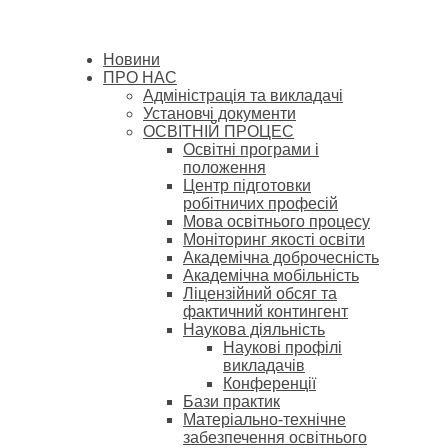
Новини
ПРО НАС
Адміністрація та викладачі
Установчі документи
ОСВІТНІЙ ПРОЦЕС
Освітні програми і
положення
Центр підготовки
робітничих професій
Мова освітнього процесу
Моніторинг якості освіти
Академічна доброчесність
Академічна мобільність
Ліцензійний обсяг та
фактичний контингент
Наукова діяльність
Наукові профілі
викладачів
Конференції
Бази практик
Матеріально-технічне
забезпечення освітнього