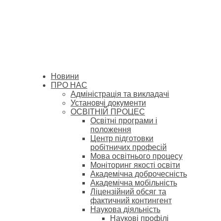
Новини
ПРО НАС
Адміністрація та викладачі
Установчі документи
ОСВІТНІЙ ПРОЦЕС
Освітні програми і
положення
Центр підготовки
робітничих професій
Мова освітнього процесу
Моніторинг якості освіти
Академічна доброчесність
Академічна мобільність
Ліцензійний обсяг та
фактичний контингент
Наукова діяльність
Наукові профілі