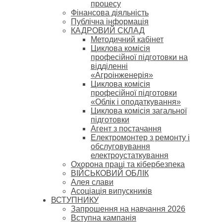
процесу
Фінансова діяльність
Публічна інформація
КАДРОВИЙ СКЛАД
Методичний кабінет
Циклова комісія
професійної підготовки на
відділенні
«Агроінженерія»
Циклова комісія
професійної підготовки
«Облік і оподаткування»
Циклова комісія загальної
підготовки
Агент з постачання
Електромонтер з ремонту і
обслуговування
електроустаткування
Охорона праці та кібербезпека
ВІЙСЬКОВИЙ ОБЛІК
Алея слави
Асоціація випускників
ВСТУПНИКУ
Запрошення на навчання 2026
Вступна кампанія