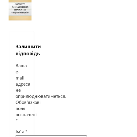
Залишити
відповідь
Ваша
e-
mail
адреса
не
оприлюднюватиметься.
Обов’язкові
поля
позначені
*
Ім'я
*