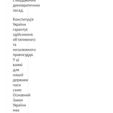
ствердження
демократичних
засад.
Конституція
України
гарантує
здійснення
об’єктивного
та
незалежного
правосуддя.
У ці
важкі
для
нашої
держави
часи
саме
Основний
Закон
України
має