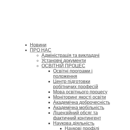
Новини
ПРО НАС
Адміністрація та викладачі
Установчі документи
ОСВІТНІЙ ПРОЦЕС
Освітні програми і
положення
Центр підготовки
робітничих професій
Мова освітнього процесу
Моніторинг якості освіти
Академічна доброчесність
Академічна мобільність
Ліцензійний обсяг та
фактичний контингент
Наукова діяльність
Наукові профілі