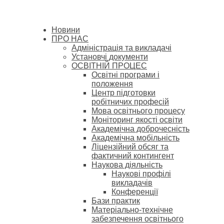
Новини
ПРО НАС
Адміністрація та викладачі
Установчі документи
ОСВІТНІЙ ПРОЦЕС
Освітні програми і
положення
Центр підготовки
робітничих професій
Мова освітнього процесу
Моніторинг якості освіти
Академічна доброчесність
Академічна мобільність
Ліцензійний обсяг та
фактичний контингент
Наукова діяльність
Наукові профілі
викладачів
Конференції
Бази практик
Матеріально-технічне
забезпечення освітнього