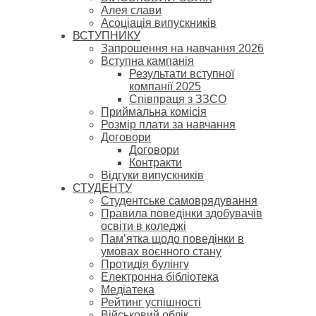
Алея слави
Асоціація випускників
ВСТУПНИКУ
Запрошення на навчання 2026
Вступна кампанія
Результати вступної
компанії 2025
Співпраця з ЗЗСО
Приймальна комісія
Розмір плати за навчання
Договори
Договори
Контракти
Відгуки випускників
СТУДЕНТУ
Cтудентське самоврядування
Правила поведінки здобувачів
освіти в коледжі
Пам’ятка щодо поведінки в
умовах воєнного стану
Протидія булінгу
Електронна бібліотека
Медіатека
Рейтинг успішності
Військовий облік