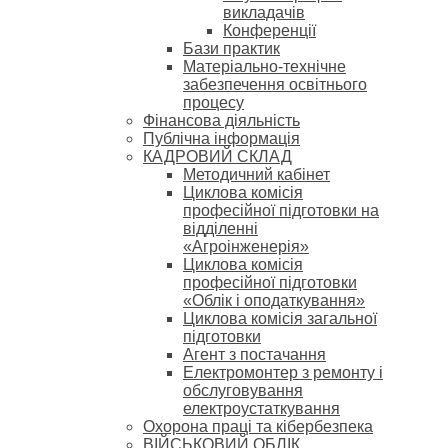
викладачів
Конференції
Бази практик
Матеріально-технічне
забезпечення освітнього
процесу
Фінансова діяльність
Публічна інформація
КАДРОВИЙ СКЛАД
Методичний кабінет
Циклова комісія
професійної підготовки на
відділенні
«Агроінженерія»
Циклова комісія
професійної підготовки
«Облік і оподаткування»
Циклова комісія загальної
підготовки
Агент з постачання
Електромонтер з ремонту і
обслуговування
електроустаткування
Охорона праці та кібербезпека
ВІЙСЬКОВИЙ ОБЛІК