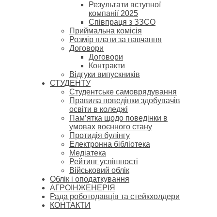
Результати вступної
компанії 2025
Співпраця з ЗЗСО
Приймальна комісія
Розмір плати за навчання
Договори
Договори
Контракти
Відгуки випускників
СТУДЕНТУ
Cтудентське самоврядування
Правила поведінки здобувачів
освіти в коледжі
Пам’ятка щодо поведінки в
умовах воєнного стану
Протидія булінгу
Електронна бібліотека
Медіатека
Рейтинг успішності
Військовий облік
Облік і оподаткування
АГРОІНЖЕНЕРІЯ
Рада роботодавців та стейкхолдери
КОНТАКТИ