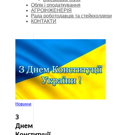
Облік і оподаткування
АГРОІНЖЕНЕРІЯ
Рада роботодавців та стейкхолдери
КОНТАКТИ
Новини
З
Днем
Конституції