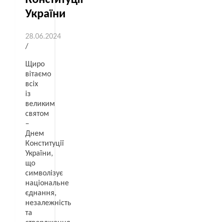
України
28.06.2024
/
Щиро
вітаємо
всіх
із
великим
святом
–
Днем
Конституції
України,
що
символізує
національне
єднання,
незалежність
та