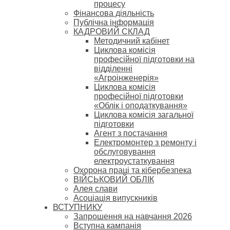
процесу
Фінансова діяльність
Публічна інформація
КАДРОВИЙ СКЛАД
Методичний кабінет
Циклова комісія
професійної підготовки на
відділенні
«Агроінженерія»
Циклова комісія
професійної підготовки
«Облік і оподаткування»
Циклова комісія загальної
підготовки
Агент з постачання
Електромонтер з ремонту і
обслуговування
електроустаткування
Охорона праці та кібербезпека
ВІЙСЬКОВИЙ ОБЛІК
Алея слави
Асоціація випускників
ВСТУПНИКУ
Запрошення на навчання 2026
Вступна кампанія