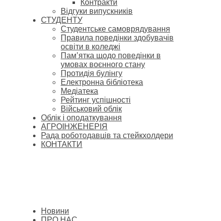
Контракти
Відгуки випускників
СТУДЕНТУ
Cтудентське самоврядування
Правила поведінки здобувачів
освіти в коледжі
Пам’ятка щодо поведінки в
умовах воєнного стану
Протидія булінгу
Електронна бібліотека
Медіатека
Рейтинг успішності
Військовий облік
Облік і оподаткування
АГРОІНЖЕНЕРІЯ
Рада роботодавців та стейкхолдери
КОНТАКТИ
Новини
ПРО НАС