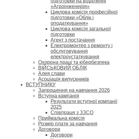
підготовки на відділенні
«Агроінженерія»
Циклова комісія професійної
підготовки «Облік і
оподаткування»
Циклова комісія загальної
підготовки
Агент з постачання
Електромонтер з ремонту і
обслуговування
електроустаткування
Охорона праці та кібербезпека
ВІЙСЬКОВИЙ ОБЛІК
Алея слави
Асоціація випускників
ВСТУПНИКУ
Запрошення на навчання 2026
Вступна кампанія
Результати вступної компанії
2025
Співпраця з ЗЗСО
Приймальна комісія
Розмір плати за навчання
Договори
Договори