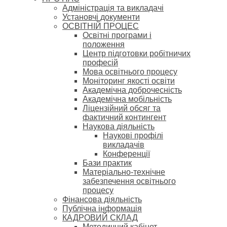
Адміністрація та викладачі
Установчі документи
ОСВІТНІЙ ПРОЦЕС
Освітні програми і
положення
Центр підготовки робітничих
професій
Мова освітнього процесу
Моніторинг якості освіти
Академічна доброчесність
Академічна мобільність
Ліцензійний обсяг та
фактичний контингент
Наукова діяльність
Наукові профілі
викладачів
Конференції
Бази практик
Матеріально-технічне
забезпечення освітнього
процесу
Фінансова діяльність
Публічна інформація
КАДРОВИЙ СКЛАД
Методичний кабінет