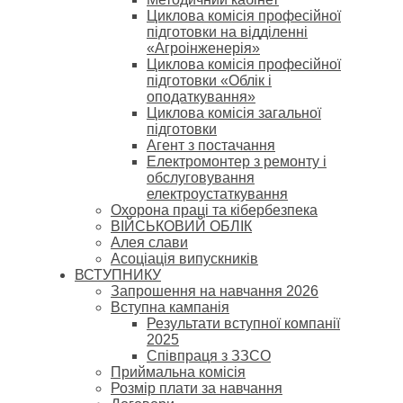
Циклова комісія професійної
підготовки на відділенні
«Агроінженерія»
Циклова комісія професійної
підготовки «Облік і
оподаткування»
Циклова комісія загальної
підготовки
Агент з постачання
Електромонтер з ремонту і
обслуговування
електроустаткування
Охорона праці та кібербезпека
ВІЙСЬКОВИЙ ОБЛІК
Алея слави
Асоціація випускників
ВСТУПНИКУ
Запрошення на навчання 2026
Вступна кампанія
Результати вступної компанії
2025
Співпраця з ЗЗСО
Приймальна комісія
Розмір плати за навчання