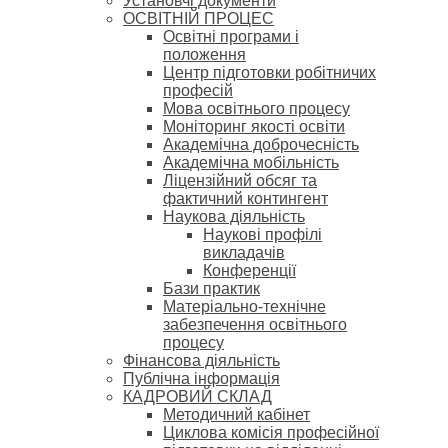
Установчі документи
ОСВІТНІЙ ПРОЦЕС
Освітні програми і
положення
Центр підготовки робітничих
професій
Мова освітнього процесу
Моніторинг якості освіти
Академічна доброчесність
Академічна мобільність
Ліцензійний обсяг та
фактичний контингент
Наукова діяльність
Наукові профілі
викладачів
Конференції
Бази практик
Матеріально-технічне
забезпечення освітнього
процесу
Фінансова діяльність
Публічна інформація
КАДРОВИЙ СКЛАД
Методичний кабінет
Циклова комісія професійної