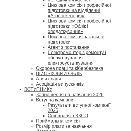
Циклова комісія професійної
підготовки на відділенні
«Агроінженерія»
Циклова комісія професійної
підготовки «Облік і
оподаткування»
Циклова комісія загальної
підготовки
Агент з постачання
Електромонтер з ремонту і
обслуговування
електроустаткування
Охорона праці та кібербезпека
ВІЙСЬКОВИЙ ОБЛІК
Алея слави
Асоціація випускників
ВСТУПНИКУ
Запрошення на навчання 2026
Вступна кампанія
Результати вступної компанії
2025
Співпраця з ЗЗСО
Приймальна комісія
Розмір плати за навчання