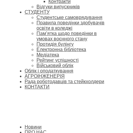
Контракти
Відгуки випускників
СТУДЕНТУ
Cтудентське самоврядування
Правила поведінки здобувачів
освіти в коледжі
Пам’ятка щодо поведінки в
умовах воєнного стану
Протидія булінгу
Електронна бібліотека
Медіатека
Рейтинг успішності
Військовий облік
Облік і оподаткування
АГРОІНЖЕНЕРІЯ
Рада роботодавців та стейкхолдери
КОНТАКТИ
Новини
ПРО НАС