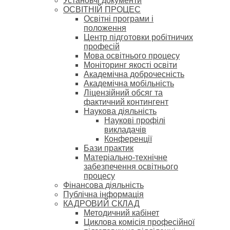
Установчі документи
ОСВІТНІЙ ПРОЦЕС
Освітні програми і
положення
Центр підготовки робітничих
професій
Мова освітнього процесу
Моніторинг якості освіти
Академічна доброчесність
Академічна мобільність
Ліцензійний обсяг та
фактичний контингент
Наукова діяльність
Наукові профілі
викладачів
Конференції
Бази практик
Матеріально-технічне
забезпечення освітнього
процесу
Фінансова діяльність
Публічна інформація
КАДРОВИЙ СКЛАД
Методичний кабінет
Циклова комісія професійної