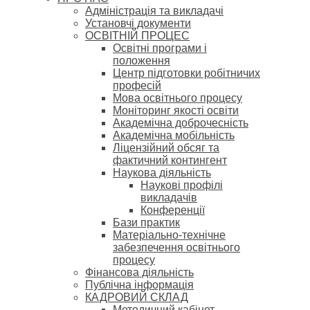
Адміністрація та викладачі
Установчі документи
ОСВІТНІЙ ПРОЦЕС
Освітні програми і
положення
Центр підготовки робітничих
професій
Мова освітнього процесу
Моніторинг якості освіти
Академічна доброчесність
Академічна мобільність
Ліцензійний обсяг та
фактичний контингент
Наукова діяльність
Наукові профілі
викладачів
Конференції
Бази практик
Матеріально-технічне
забезпечення освітнього
процесу
Фінансова діяльність
Публічна інформація
КАДРОВИЙ СКЛАД
Методичний кабінет