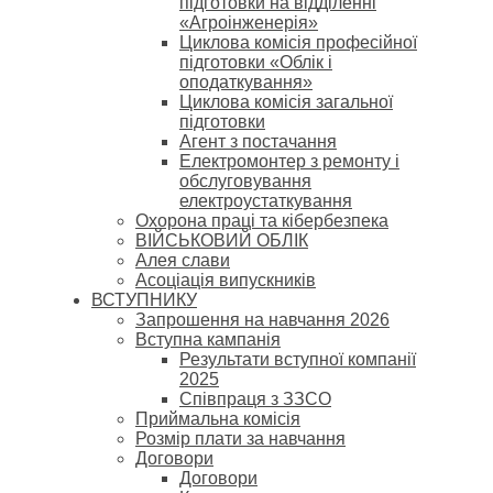
підготовки на відділенні
«Агроінженерія»
Циклова комісія професійної
підготовки «Облік і
оподаткування»
Циклова комісія загальної
підготовки
Агент з постачання
Електромонтер з ремонту і
обслуговування
електроустаткування
Охорона праці та кібербезпека
ВІЙСЬКОВИЙ ОБЛІК
Алея слави
Асоціація випускників
ВСТУПНИКУ
Запрошення на навчання 2026
Вступна кампанія
Результати вступної компанії
2025
Співпраця з ЗЗСО
Приймальна комісія
Розмір плати за навчання
Договори
Договори