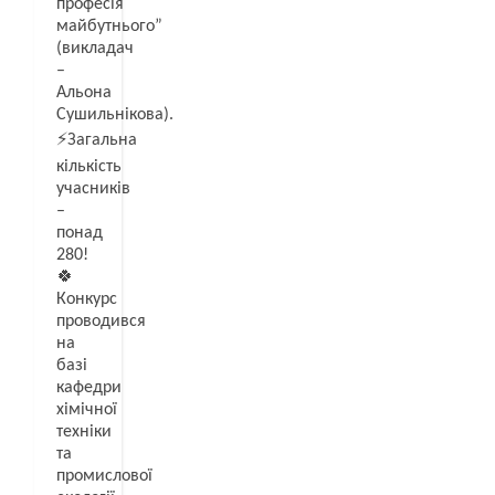
професія
майбутнього”
(викладач
–
Альона
Сушильнікова).
⚡️Загальна
кількість
учасників
–
понад
280!
🍀
Конкурс
проводився
на
базі
кафедри
хімічної
техніки
та
промислової