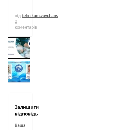
від
tehnikum.vovchans
0
коментарів
Залишити
відповідь
Ваша