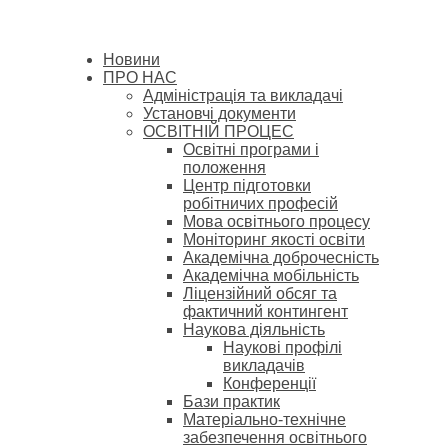
Новини
ПРО НАС
Адміністрація та викладачі
Установчі документи
ОСВІТНІЙ ПРОЦЕС
Освітні програми і
положення
Центр підготовки
робітничих професій
Мова освітнього процесу
Моніторинг якості освіти
Академічна доброчесність
Академічна мобільність
Ліцензійний обсяг та
фактичний контингент
Наукова діяльність
Наукові профілі
викладачів
Конференції
Бази практик
Матеріально-технічне
забезпечення освітнього