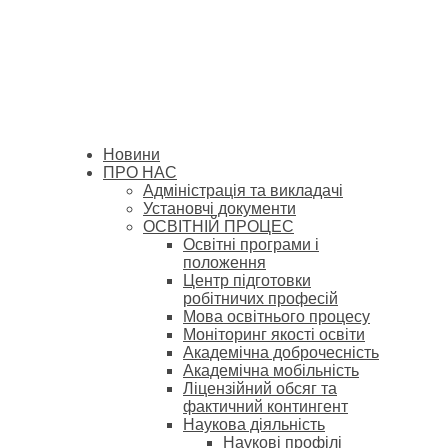
Новини
ПРО НАС
Адміністрація та викладачі
Установчі документи
ОСВІТНІЙ ПРОЦЕС
Освітні програми і
положення
Центр підготовки
робітничих професій
Мова освітнього процесу
Моніторинг якості освіти
Академічна доброчесність
Академічна мобільність
Ліцензійний обсяг та
фактичний контингент
Наукова діяльність
Наукові профілі