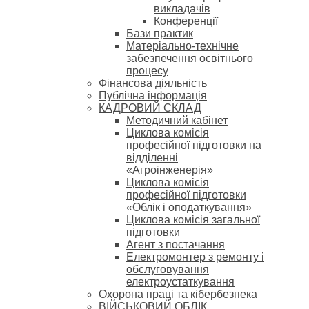
викладачів
Конференції
Бази практик
Матеріально-технічне
забезпечення освітнього
процесу
Фінансова діяльність
Публічна інформація
КАДРОВИЙ СКЛАД
Методичний кабінет
Циклова комісія
професійної підготовки на
відділенні
«Агроінженерія»
Циклова комісія
професійної підготовки
«Облік і оподаткування»
Циклова комісія загальної
підготовки
Агент з постачання
Електромонтер з ремонту і
обслуговування
електроустаткування
Охорона праці та кібербезпека
ВІЙСЬКОВИЙ ОБЛІК