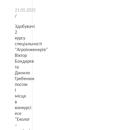
21.05.2025
/
Здобувачі
2
курсу
спеціальності
“Агроінженерія”
Віктор
Бондарєв
та
Данило
Гребенюк
посіли
І
місце
в
конкурсі
есе
“Еколог
–