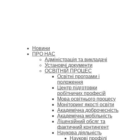
Новини
ПРО НАС
Адміністрація та викладачі
Установчі документи
ОСВІТНІЙ ПРОЦЕС
Освітні програми і
положення
Центр підготовки
робітничих професій
Мова освітнього процесу
Моніторинг якості освіти
Академічна доброчесність
Академічна мобільність
Ліцензійний обсяг та
фактичний контингент
Наукова діяльність
Наукові профілі