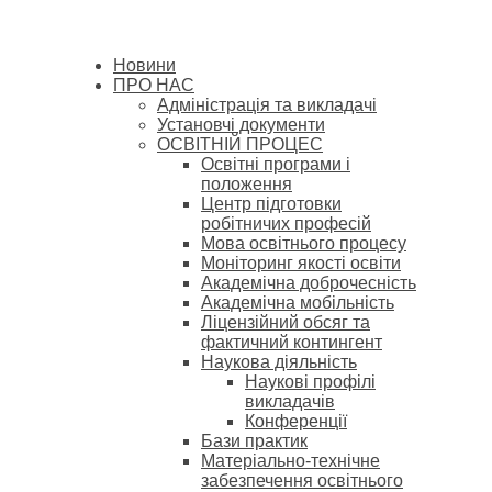
Новини
ПРО НАС
Адміністрація та викладачі
Установчі документи
ОСВІТНІЙ ПРОЦЕС
Освітні програми і
положення
Центр підготовки
робітничих професій
Мова освітнього процесу
Моніторинг якості освіти
Академічна доброчесність
Академічна мобільність
Ліцензійний обсяг та
фактичний контингент
Наукова діяльність
Наукові профілі
викладачів
Конференції
Бази практик
Матеріально-технічне
забезпечення освітнього