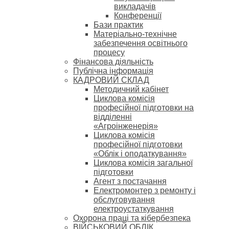
викладачів
Конференції
Бази практик
Матеріально-технічне
забезпечення освітнього
процесу
Фінансова діяльність
Публічна інформація
КАДРОВИЙ СКЛАД
Методичний кабінет
Циклова комісія
професійної підготовки на
відділенні
«Агроінженерія»
Циклова комісія
професійної підготовки
«Облік і оподаткування»
Циклова комісія загальної
підготовки
Агент з постачання
Електромонтер з ремонту і
обслуговування
електроустаткування
Охорона праці та кібербезпека
ВІЙСЬКОВИЙ ОБЛІК