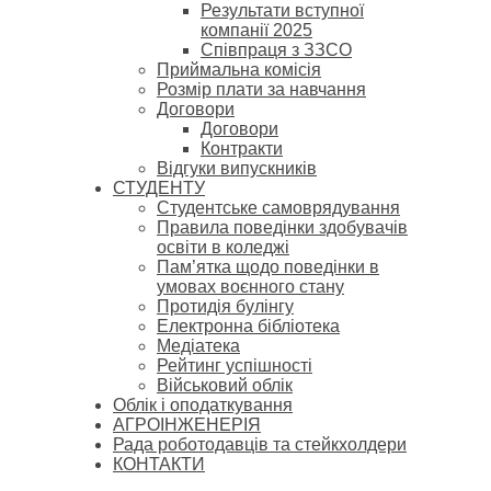
Результати вступної
компанії 2025
Співпраця з ЗЗСО
Приймальна комісія
Розмір плати за навчання
Договори
Договори
Контракти
Відгуки випускників
СТУДЕНТУ
Cтудентське самоврядування
Правила поведінки здобувачів
освіти в коледжі
Пам’ятка щодо поведінки в
умовах воєнного стану
Протидія булінгу
Електронна бібліотека
Медіатека
Рейтинг успішності
Військовий облік
Облік і оподаткування
АГРОІНЖЕНЕРІЯ
Рада роботодавців та стейкхолдери
КОНТАКТИ