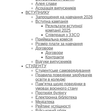
Алея слави
Асоціація випускників
ВСТУПНИКУ
Запрошення на навчання 2026
Вступна кампанія
Результати вступної
компанії 2025
Співпраця з ЗЗСО
Приймальна комісія
Розмір плати за навчання
Договори
Договори
Контракти
Відгуки випускників
СТУДЕНТУ
Cтудентське самоврядування
Правила поведінки здобувачів
освіти в коледжі
Пам’ятка щодо поведінки в
умовах воєнного стану
Протидія булінгу
Електронна бібліотека
Медіатека
Рейтинг успішності
Військовий облік