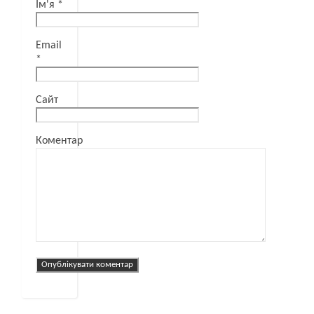
Ім'я
*
Email
*
Сайт
Коментар