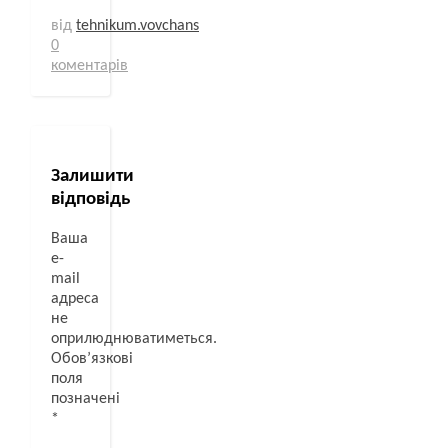
від
tehnikum.vovchans
0
коментарів
Залишити
відповідь
Ваша
e-
mail
адреса
не
оприлюднюватиметься.
Обов’язкові
поля
позначені
*