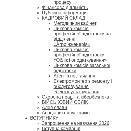
процесу
Фінансова діяльність
Публічна інформація
КАДРОВИЙ СКЛАД
Методичний кабінет
Циклова комісія
професійної підготовки на
відділенні
«Агроінженерія»
Циклова комісія
професійної підготовки
«Облік і оподаткування»
Циклова комісія загальної
підготовки
Агент з постачання
Електромонтер з ремонту і
обслуговування
електроустаткування
Охорона праці та кібербезпека
ВІЙСЬКОВИЙ ОБЛІК
Алея слави
Асоціація випускників
ВСТУПНИКУ
Запрошення на навчання 2026
Вступна кампанія