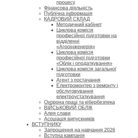
процесу
Фінансова діяльність
Публічна інформація
КАДРОВИЙ СКЛАД
Методичний кабінет
Циклова комісія
професійної підготовки на
відділенні
«Агроінженерія»
Циклова комісія
професійної підготовки
«Облік і оподаткування»
Циклова комісія загальної
підготовки
Агент з постачання
Електромонтер з ремонту і
обслуговування
електроустаткування
Охорона праці та кібербезпека
ВІЙСЬКОВИЙ ОБЛІК
Алея слави
Асоціація випускників
ВСТУПНИКУ
Запрошення на навчання 2026
Вступна кампанія