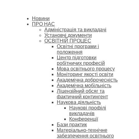
Новини
ПРО НАС
Адміністрація та викладачі
Установчі документи
ОСВІТНІЙ ПРОЦЕС
Освітні програми і
положення
Центр підготовки
робітничих професій
Мова освітнього процесу
Моніторинг якості освіти
Академічна доброчесність
Академічна мобільність
Ліцензійний обсяг та
фактичний контингент
Наукова діяльність
Наукові профілі
викладачів
Конференції
Бази практик
Матеріально-технічне
забезпечення освітнього