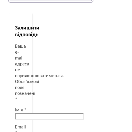
Залишити
відповідь
Ваша
e-
mail
адреса
не
оприлюднюватиметься.
Обов’язкові
поля
позначені
*
Ім'я
*
Email