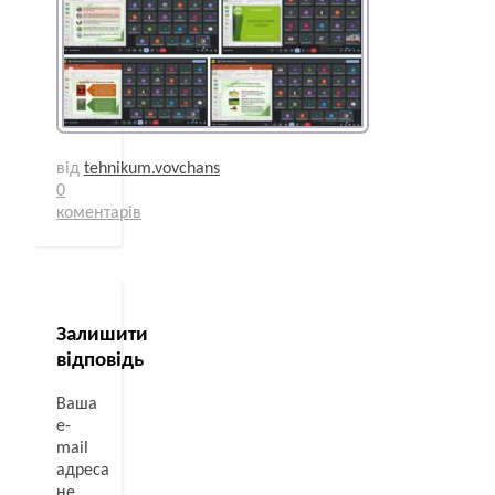
від
tehnikum.vovchans
0
коментарів
Залишити
відповідь
Ваша
e-
mail
адреса
не