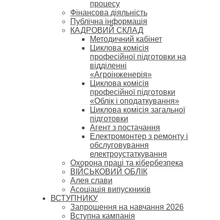
процесу
Фінансова діяльність
Публічна інформація
КАДРОВИЙ СКЛАД
Методичний кабінет
Циклова комісія
професійної підготовки на
відділенні
«Агроінженерія»
Циклова комісія
професійної підготовки
«Облік і оподаткування»
Циклова комісія загальної
підготовки
Агент з постачання
Електромонтер з ремонту і
обслуговування
електроустаткування
Охорона праці та кібербезпека
ВІЙСЬКОВИЙ ОБЛІК
Алея слави
Асоціація випускників
ВСТУПНИКУ
Запрошення на навчання 2026
Вступна кампанія