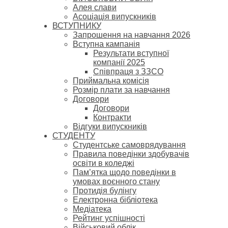
Алея слави
Асоціація випускників
ВСТУПНИКУ
Запрошення на навчання 2026
Вступна кампанія
Результати вступної
компанії 2025
Співпраця з ЗЗСО
Приймальна комісія
Розмір плати за навчання
Договори
Договори
Контракти
Відгуки випускників
СТУДЕНТУ
Cтудентське самоврядування
Правила поведінки здобувачів
освіти в коледжі
Пам’ятка щодо поведінки в
умовах воєнного стану
Протидія булінгу
Електронна бібліотека
Медіатека
Рейтинг успішності
Військовий облік