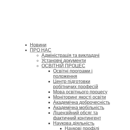
Новини
ПРО НАС
Адміністрація та викладачі
Установчі документи
ОСВІТНІЙ ПРОЦЕС
Освітні програми і
положення
Центр підготовки
робітничих професій
Мова освітнього процесу
Моніторинг якості освіти
Академічна доброчесність
Академічна мобільність
Ліцензійний обсяг та
фактичний контингент
Наукова діяльність
Наукові профілі