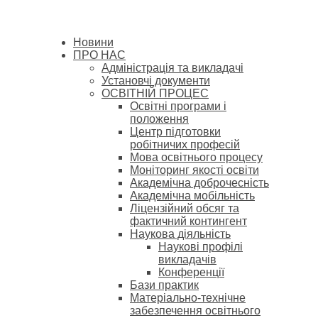
Новини
ПРО НАС
Адміністрація та викладачі
Установчі документи
ОСВІТНІЙ ПРОЦЕС
Освітні програми і
положення
Центр підготовки
робітничих професій
Мова освітнього процесу
Моніторинг якості освіти
Академічна доброчесність
Академічна мобільність
Ліцензійний обсяг та
фактичний контингент
Наукова діяльність
Наукові профілі
викладачів
Конференції
Бази практик
Матеріально-технічне
забезпечення освітнього