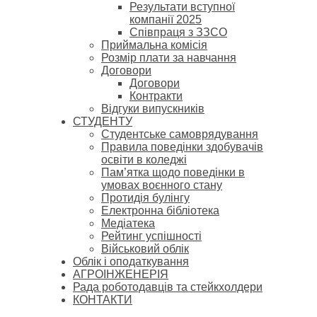
Результати вступної
компанії 2025
Співпраця з ЗЗСО
Приймальна комісія
Розмір плати за навчання
Договори
Договори
Контракти
Відгуки випускників
СТУДЕНТУ
Cтудентське самоврядування
Правила поведінки здобувачів
освіти в коледжі
Пам’ятка щодо поведінки в
умовах воєнного стану
Протидія булінгу
Електронна бібліотека
Медіатека
Рейтинг успішності
Військовий облік
Облік і оподаткування
АГРОІНЖЕНЕРІЯ
Рада роботодавців та стейкхолдери
КОНТАКТИ