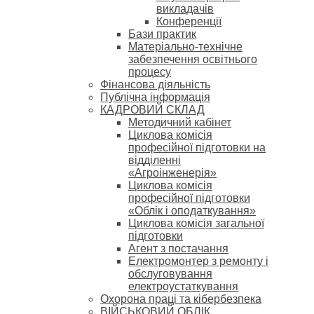
викладачів
Конференції
Бази практик
Матеріально-технічне
забезпечення освітнього
процесу
Фінансова діяльність
Публічна інформація
КАДРОВИЙ СКЛАД
Методичний кабінет
Циклова комісія
професійної підготовки на
відділенні
«Агроінженерія»
Циклова комісія
професійної підготовки
«Облік і оподаткування»
Циклова комісія загальної
підготовки
Агент з постачання
Електромонтер з ремонту і
обслуговування
електроустаткування
Охорона праці та кібербезпека
ВІЙСЬКОВИЙ ОБЛІК