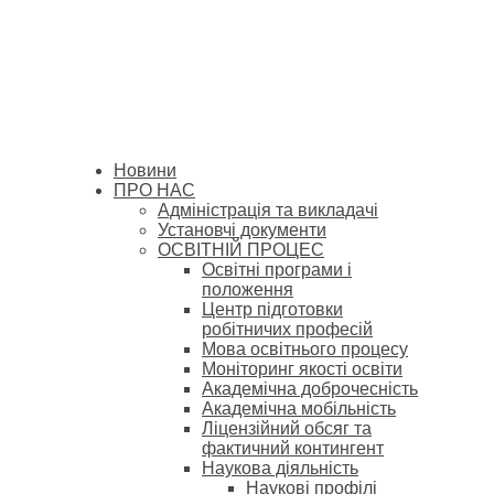
Новини
ПРО НАС
Адміністрація та викладачі
Установчі документи
ОСВІТНІЙ ПРОЦЕС
Освітні програми і
положення
Центр підготовки
робітничих професій
Мова освітнього процесу
Моніторинг якості освіти
Академічна доброчесність
Академічна мобільність
Ліцензійний обсяг та
фактичний контингент
Наукова діяльність
Наукові профілі