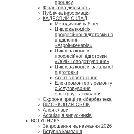
процесу
Фінансова діяльність
Публічна інформація
КАДРОВИЙ СКЛАД
Методичний кабінет
Циклова комісія
професійної підготовки на
відділенні
«Агроінженерія»
Циклова комісія
професійної підготовки
«Облік і оподаткування»
Циклова комісія загальної
підготовки
Агент з постачання
Електромонтер з ремонту і
обслуговування
електроустаткування
Охорона праці та кібербезпека
ВІЙСЬКОВИЙ ОБЛІК
Алея слави
Асоціація випускників
ВСТУПНИКУ
Запрошення на навчання 2026
Вступна кампанія