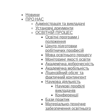
Новини
ПРО НАС
Адміністрація та викладачі
Установчі документи
ОСВІТНІЙ ПРОЦЕС
Освітні програми і
положення
Центр підготовки
робітничих професій
Мова освітнього процесу
Моніторинг якості освіти
Академічна доброчесність
Академічна мобільність
Ліцензійний обсяг та
фактичний контингент
Наукова діяльність
Наукові профілі
викладачів
Конференції
Бази практик
Матеріально-технічне
забезпечення освітнього