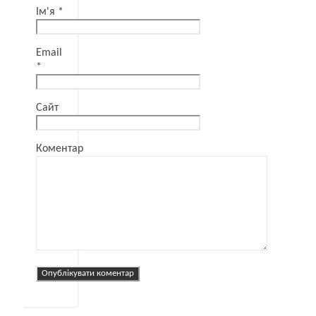
Ім'я
*
Email
*
Сайт
Коментар