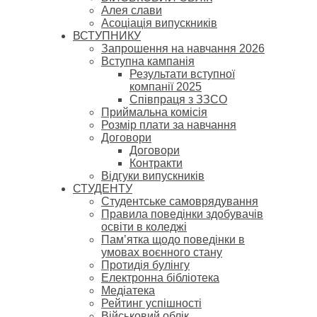
Алея слави
Асоціація випускників
ВСТУПНИКУ
Запрошення на навчання 2026
Вступна кампанія
Результати вступної
компанії 2025
Співпраця з ЗЗСО
Приймальна комісія
Розмір плати за навчання
Договори
Договори
Контракти
Відгуки випускників
СТУДЕНТУ
Cтудентське самоврядування
Правила поведінки здобувачів
освіти в коледжі
Пам’ятка щодо поведінки в
умовах воєнного стану
Протидія булінгу
Електронна бібліотека
Медіатека
Рейтинг успішності
Військовий облік