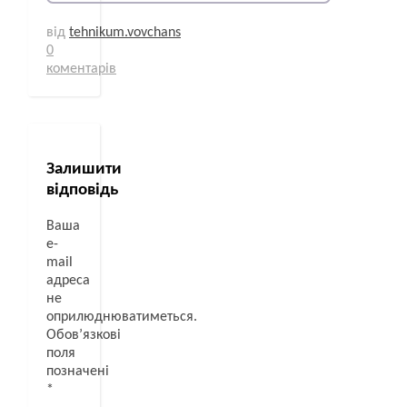
від
tehnikum.vovchans
0
коментарів
Залишити
відповідь
Ваша
e-
mail
адреса
не
оприлюднюватиметься.
Обов’язкові
поля
позначені
*