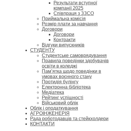
Результати вступної
компанії 2025
Співпраця з ЗЗСО
Приймальна комісія
Розмір плати за навчання
Договори
Договори
Контракти
Відгуки випускників
СТУДЕНТУ
Cтудентське самоврядування
Правила поведінки здобувачів
освіти в коледжі
Пам’ятка щодо поведінки в
умовах воєнного стану
Протидія булінгу
Електронна бібліотека
Медіатека
Рейтинг успішності
Військовий облік
Облік і оподаткування
АГРОІНЖЕНЕРІЯ
Рада роботодавців та стейкхолдери
КОНТАКТИ