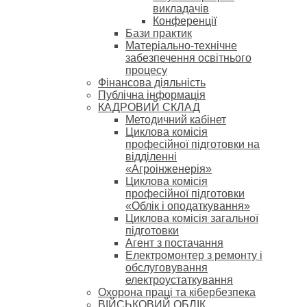
викладачів
Конференції
Бази практик
Матеріально-технічне
забезпечення освітнього
процесу
Фінансова діяльність
Публічна інформація
КАДРОВИЙ СКЛАД
Методичний кабінет
Циклова комісія
професійної підготовки на
відділенні
«Агроінженерія»
Циклова комісія
професійної підготовки
«Облік і оподаткування»
Циклова комісія загальної
підготовки
Агент з постачання
Електромонтер з ремонту і
обслуговування
електроустаткування
Охорона праці та кібербезпека
ВІЙСЬКОВИЙ ОБЛІК