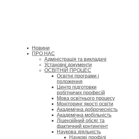
Новини
ПРО НАС
Адміністрація та викладачі
Установчі документи
ОСВІТНІЙ ПРОЦЕС
Освітні програми і
положення
Центр підготовки
робітничих професій
Мова освітнього процесу
Моніторинг якості освіти
Академічна доброчесність
Академічна мобільність
Ліцензійний обсяг та
фактичний контингент
Наукова діяльність
Наукові профілі