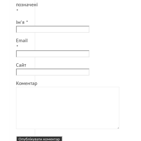
позначені
*
Ім'я
*
Email
*
Сайт
Коментар