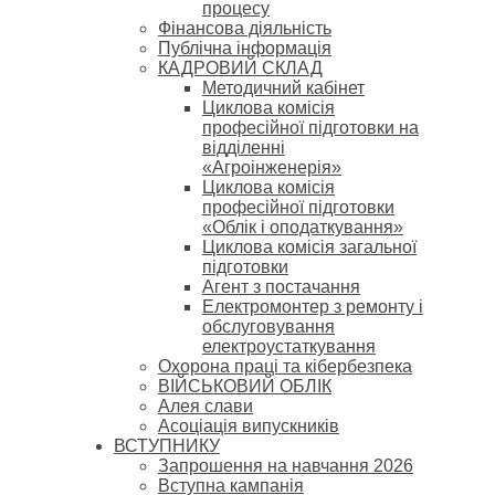
процесу
Фінансова діяльність
Публічна інформація
КАДРОВИЙ СКЛАД
Методичний кабінет
Циклова комісія
професійної підготовки на
відділенні
«Агроінженерія»
Циклова комісія
професійної підготовки
«Облік і оподаткування»
Циклова комісія загальної
підготовки
Агент з постачання
Електромонтер з ремонту і
обслуговування
електроустаткування
Охорона праці та кібербезпека
ВІЙСЬКОВИЙ ОБЛІК
Алея слави
Асоціація випускників
ВСТУПНИКУ
Запрошення на навчання 2026
Вступна кампанія