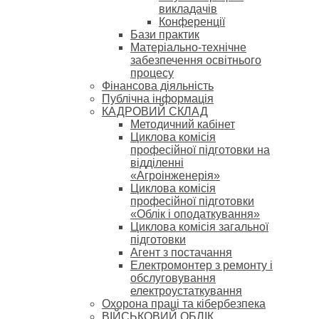
викладачів
Конференції
Бази практик
Матеріально-технічне
забезпечення освітнього
процесу
Фінансова діяльність
Публічна інформація
КАДРОВИЙ СКЛАД
Методичний кабінет
Циклова комісія
професійної підготовки на
відділенні
«Агроінженерія»
Циклова комісія
професійної підготовки
«Облік і оподаткування»
Циклова комісія загальної
підготовки
Агент з постачання
Електромонтер з ремонту і
обслуговування
електроустаткування
Охорона праці та кібербезпека
ВІЙСЬКОВИЙ ОБЛІК