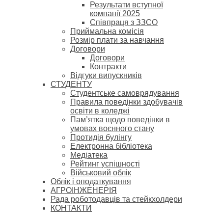
Результати вступної
компанії 2025
Співпраця з ЗЗСО
Приймальна комісія
Розмір плати за навчання
Договори
Договори
Контракти
Відгуки випускників
СТУДЕНТУ
Cтудентське самоврядування
Правила поведінки здобувачів
освіти в коледжі
Пам’ятка щодо поведінки в
умовах воєнного стану
Протидія булінгу
Електронна бібліотека
Медіатека
Рейтинг успішності
Військовий облік
Облік і оподаткування
АГРОІНЖЕНЕРІЯ
Рада роботодавців та стейкхолдери
КОНТАКТИ