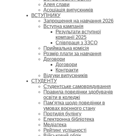
Алея слави
Асоціація випускників
ВСТУПНИКУ
Запрошення на навчання 2026
Вступна кампанія
Результати вступної
компанії 2025
Співпраця з ЗЗСО
Приймальна комісія
Розмір плати за навчання
Договори
Договори
Контракти
Відгуки випускників
СТУДЕНТУ
Cтудентське самоврядування
Правила поведінки здобувачів
освіти в коледжі
Пам’ятка щодо поведінки в
умовах воєнного стану
Протидія булінгу
Електронна бібліотека
Медіатека
Рейтинг успішності
Військовий облік