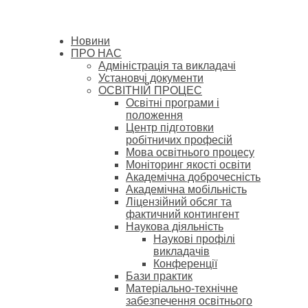
Новини
ПРО НАС
Адміністрація та викладачі
Установчі документи
ОСВІТНІЙ ПРОЦЕС
Освітні програми і
положення
Центр підготовки
робітничих професій
Мова освітнього процесу
Моніторинг якості освіти
Академічна доброчесність
Академічна мобільність
Ліцензійний обсяг та
фактичний контингент
Наукова діяльність
Наукові профілі
викладачів
Конференції
Бази практик
Матеріально-технічне
забезпечення освітнього