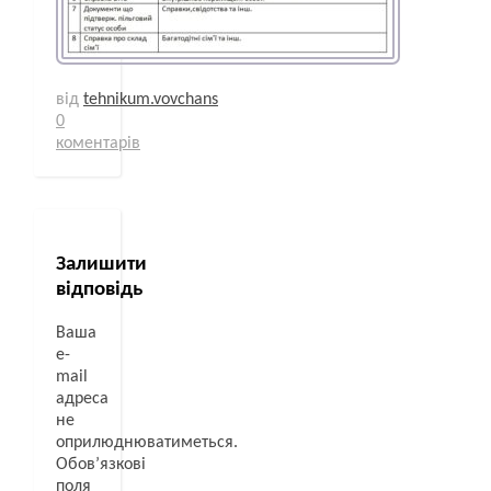
від
tehnikum.vovchans
0
коментарів
Залишити
відповідь
Ваша
e-
mail
адреса
не
оприлюднюватиметься.
Обов’язкові
поля