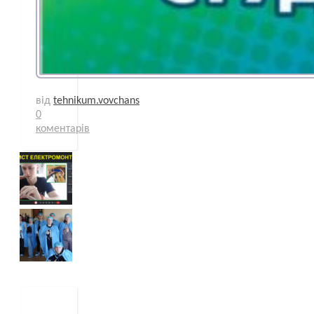
від
tehnikum.vovchans
0
коментарів