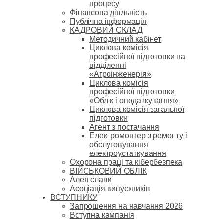
процесу
Фінансова діяльність
Публічна інформація
КАДРОВИЙ СКЛАД
Методичний кабінет
Циклова комісія
професійної підготовки на
відділенні
«Агроінженерія»
Циклова комісія
професійної підготовки
«Облік і оподаткування»
Циклова комісія загальної
підготовки
Агент з постачання
Електромонтер з ремонту і
обслуговування
електроустаткування
Охорона праці та кібербезпека
ВІЙСЬКОВИЙ ОБЛІК
Алея слави
Асоціація випускників
ВСТУПНИКУ
Запрошення на навчання 2026
Вступна кампанія