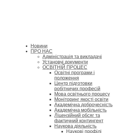
Новини
ПРО НАС
Адміністрація та викладачі
Установчі документи
ОСВІТНІЙ ПРОЦЕС
Освітні програми і
положення
Центр підготовки
робітничих професій
Мова освітнього процесу
Моніторинг якості освіти
Академічна доброчесність
Академічна мобільність
Ліцензійний обсяг та
фактичний контингент
Наукова діяльність
Наукові профілі