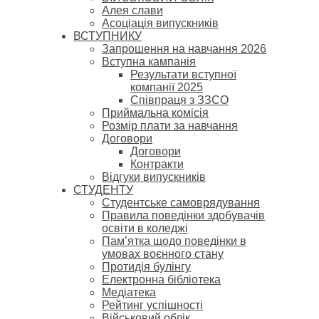
Алея слави
Асоціація випускників
ВСТУПНИКУ
Запрошення на навчання 2026
Вступна кампанія
Результати вступної
компанії 2025
Співпраця з ЗЗСО
Приймальна комісія
Розмір плати за навчання
Договори
Договори
Контракти
Відгуки випускників
СТУДЕНТУ
Cтудентське самоврядування
Правила поведінки здобувачів
освіти в коледжі
Пам’ятка щодо поведінки в
умовах воєнного стану
Протидія булінгу
Електронна бібліотека
Медіатека
Рейтинг успішності
Військовий облік