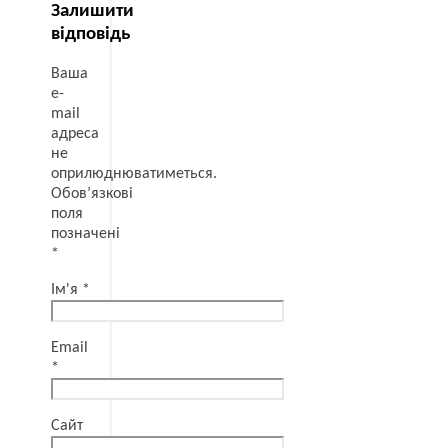
Залишити
відповідь
Ваша
e-
mail
адреса
не
оприлюднюватиметься.
Обов’язкові
поля
позначені
*
Ім'я
*
Email
*
Сайт