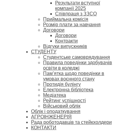
Результати вступної
компанії 2025
Співпраця з ЗЗСО
Приймальна комісія
Розмір плати за навчання
Договори
Договори
Контракти
Відгуки випускників
СТУДЕНТУ
Cтудентське самоврядування
Правила поведінки здобувачів
освіти в коледжі
Пам’ятка щодо поведінки в
умовах воєнного стану
Протидія булінгу
Електронна бібліотека
Медіатека
Рейтинг успішності
Військовий облік
Облік і оподаткування
АГРОІНЖЕНЕРІЯ
Рада роботодавців та стейкхолдери
КОНТАКТИ