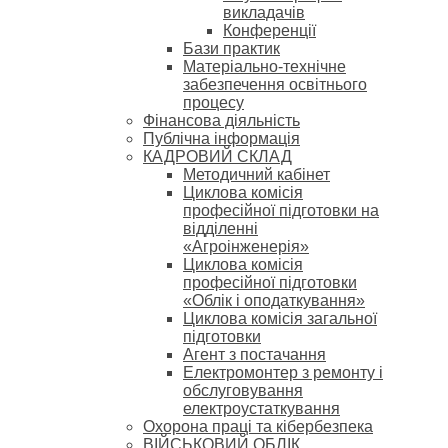
викладачів
Конференції
Бази практик
Матеріально-технічне
забезпечення освітнього
процесу
Фінансова діяльність
Публічна інформація
КАДРОВИЙ СКЛАД
Методичний кабінет
Циклова комісія
професійної підготовки на
відділенні
«Агроінженерія»
Циклова комісія
професійної підготовки
«Облік і оподаткування»
Циклова комісія загальної
підготовки
Агент з постачання
Електромонтер з ремонту і
обслуговування
електроустаткування
Охорона праці та кібербезпека
ВІЙСЬКОВИЙ ОБЛІК