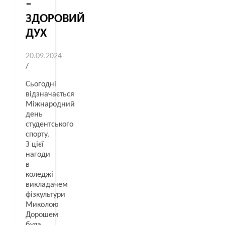
–
ЗДОРОВИЙ
ДУХ
20.09.2024
/
Сьогодні
відзначається
Міжнародний
день
студентського
спорту.
З цієї
нагоди
в
коледжі
викладачем
фізкультури
Миколою
Дорошем
була