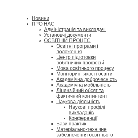
Новини
ПРО НАС
Адміністрація та викладачі
Установчі документи
ОСВІТНІЙ ПРОЦЕС
Освітні програми і
положення
Центр підготовки
робітничих професій
Мова освітнього процесу
Моніторинг якості освіти
Академічна доброчесність
Академічна мобільність
Ліцензійний обсяг та
фактичний контингент
Наукова діяльність
Наукові профілі
викладачів
Конференції
Бази практик
Матеріально-технічне
забезпечення освітнього