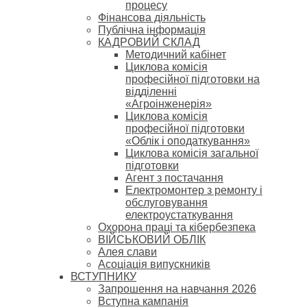
процесу
Фінансова діяльність
Публічна інформація
КАДРОВИЙ СКЛАД
Методичний кабінет
Циклова комісія
професійної підготовки на
відділенні
«Агроінженерія»
Циклова комісія
професійної підготовки
«Облік і оподаткування»
Циклова комісія загальної
підготовки
Агент з постачання
Електромонтер з ремонту і
обслуговування
електроустаткування
Охорона праці та кібербезпека
ВІЙСЬКОВИЙ ОБЛІК
Алея слави
Асоціація випускників
ВСТУПНИКУ
Запрошення на навчання 2026
Вступна кампанія