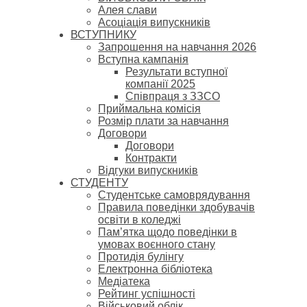
Алея слави
Асоціація випускників
ВСТУПНИКУ
Запрошення на навчання 2026
Вступна кампанія
Результати вступної
компанії 2025
Співпраця з ЗЗСО
Приймальна комісія
Розмір плати за навчання
Договори
Договори
Контракти
Відгуки випускників
СТУДЕНТУ
Cтудентське самоврядування
Правила поведінки здобувачів
освіти в коледжі
Пам’ятка щодо поведінки в
умовах воєнного стану
Протидія булінгу
Електронна бібліотека
Медіатека
Рейтинг успішності
Військовий облік