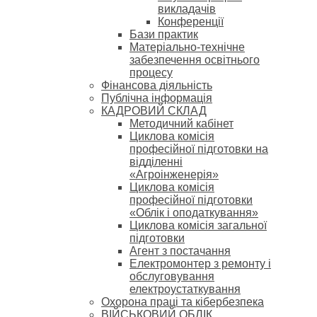
викладачів
Конференції
Бази практик
Матеріально-технічне
забезпечення освітнього
процесу
Фінансова діяльність
Публічна інформація
КАДРОВИЙ СКЛАД
Методичний кабінет
Циклова комісія
професійної підготовки на
відділенні
«Агроінженерія»
Циклова комісія
професійної підготовки
«Облік і оподаткування»
Циклова комісія загальної
підготовки
Агент з постачання
Електромонтер з ремонту і
обслуговування
електроустаткування
Охорона праці та кібербезпека
ВІЙСЬКОВИЙ ОБЛІК