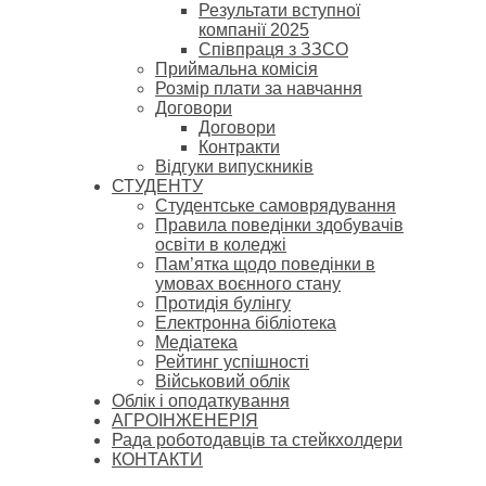
Результати вступної
компанії 2025
Співпраця з ЗЗСО
Приймальна комісія
Розмір плати за навчання
Договори
Договори
Контракти
Відгуки випускників
СТУДЕНТУ
Cтудентське самоврядування
Правила поведінки здобувачів
освіти в коледжі
Пам’ятка щодо поведінки в
умовах воєнного стану
Протидія булінгу
Електронна бібліотека
Медіатека
Рейтинг успішності
Військовий облік
Облік і оподаткування
АГРОІНЖЕНЕРІЯ
Рада роботодавців та стейкхолдери
КОНТАКТИ