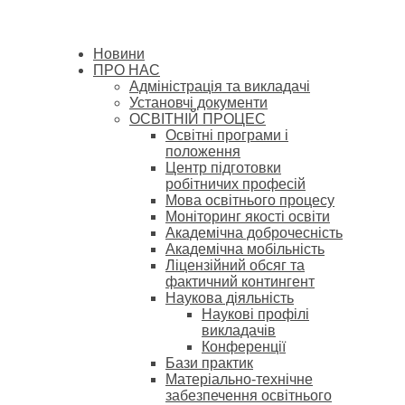
Новини
ПРО НАС
Адміністрація та викладачі
Установчі документи
ОСВІТНІЙ ПРОЦЕС
Освітні програми і
положення
Центр підготовки
робітничих професій
Мова освітнього процесу
Моніторинг якості освіти
Академічна доброчесність
Академічна мобільність
Ліцензійний обсяг та
фактичний контингент
Наукова діяльність
Наукові профілі
викладачів
Конференції
Бази практик
Матеріально-технічне
забезпечення освітнього