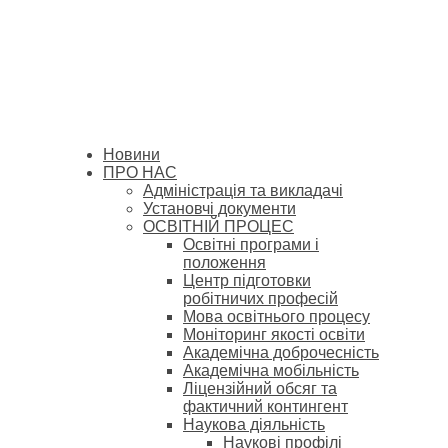
Новини
ПРО НАС
Адміністрація та викладачі
Установчі документи
ОСВІТНІЙ ПРОЦЕС
Освітні програми і
положення
Центр підготовки
робітничих професій
Мова освітнього процесу
Моніторинг якості освіти
Академічна доброчесність
Академічна мобільність
Ліцензійний обсяг та
фактичний контингент
Наукова діяльність
Наукові профілі