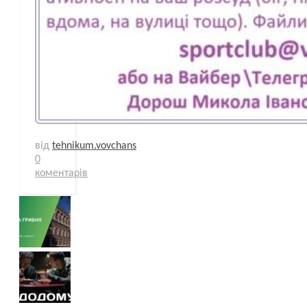
від
tehnikum.vovchans
0
коментарів