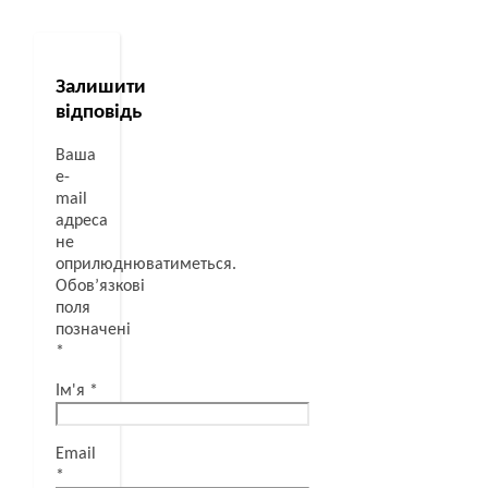
Залишити
відповідь
Ваша
e-
mail
адреса
не
оприлюднюватиметься.
Обов’язкові
поля
позначені
*
Ім'я
*
Email
*