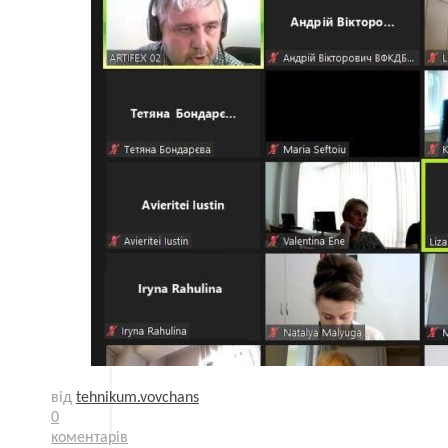
від
tehnikum.vovchans
0
коментарів