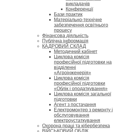
викладачів
Конференції
Бази практик
Матеріально-технічне
забезпечення освітнього
процесу
Фінансова діяльність
Публічна інформація
КАДРОВИЙ СКЛАД
Методичний кабінет
Циклова комісія
професійної підготовки на
відділенні
«Агроінженерія»
Циклова комісія
професійної підготовки
«Облік і оподаткування»
Циклова комісія загальної
підготовки
Агент з постачання
Електромонтер з ремонту і
обслуговування
електроустаткування
Охорона праці та кібербезпека
ВІЙСЬКОВИЙ ОБЛІК