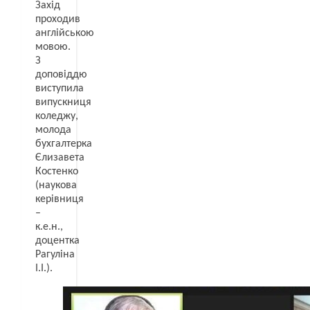
Захід
проходив
англійською
мовою.
З
доповіддю
виступила
випускниця
коледжу,
молода
бухгалтерка
Єлизавета
Костенко
(наукова
керівниця
–
к.е.н.,
доцентка
Рагуліна
І.І.).