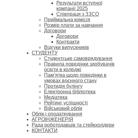
Результати вступної
компанії 2025
Співпраця з ЗЗСО
Приймальна комісія
Розмір плати за навчання
Договори
Договори
Контракти
Відгуки випускників
СТУДЕНТУ
Cтудентське самоврядування
Правила поведінки здобувачів
освіти в коледжі
Пам’ятка щодо поведінки в
умовах воєнного стану
Протидія булінгу
Електронна бібліотека
Медіатека
Рейтинг успішності
Військовий облік
Облік і оподаткування
АГРОІНЖЕНЕРІЯ
Рада роботодавців та стейкхолдери
КОНТАКТИ