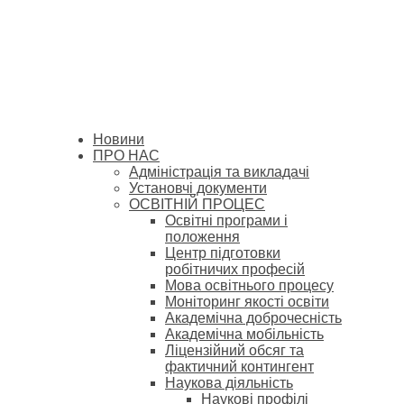
Новини
ПРО НАС
Адміністрація та викладачі
Установчі документи
ОСВІТНІЙ ПРОЦЕС
Освітні програми і
положення
Центр підготовки
робітничих професій
Мова освітнього процесу
Моніторинг якості освіти
Академічна доброчесність
Академічна мобільність
Ліцензійний обсяг та
фактичний контингент
Наукова діяльність
Наукові профілі