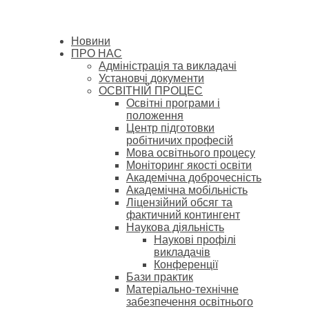
Новини
ПРО НАС
Адміністрація та викладачі
Установчі документи
ОСВІТНІЙ ПРОЦЕС
Освітні програми і
положення
Центр підготовки
робітничих професій
Мова освітнього процесу
Моніторинг якості освіти
Академічна доброчесність
Академічна мобільність
Ліцензійний обсяг та
фактичний контингент
Наукова діяльність
Наукові профілі
викладачів
Конференції
Бази практик
Матеріально-технічне
забезпечення освітнього