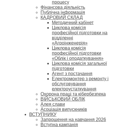
процесу
Фінансова діяльність
Публічна інформація
КАДРОВИЙ СКЛАД
Методичний кабінет
Циклова комісія
професійної підготовки на
відділенні
«Агроінженерія»
Циклова комісія
професійної підготовки
«Облік і оподаткування»
Циклова комісія загальної
підготовки
Агент з постачання
Електромонтер з ремонту і
обслуговування
електроустаткування
Охорона праці та кібербезпека
ВІЙСЬКОВИЙ ОБЛІК
Алея слави
Асоціація випускників
ВСТУПНИКУ
Запрошення на навчання 2026
Вступна кампанія