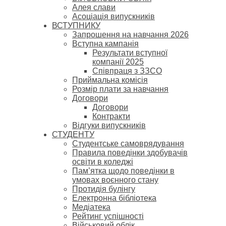
Алея слави
Асоціація випускників
ВСТУПНИКУ
Запрошення на навчання 2026
Вступна кампанія
Результати вступної
компанії 2025
Співпраця з ЗЗСО
Приймальна комісія
Розмір плати за навчання
Договори
Договори
Контракти
Відгуки випускників
СТУДЕНТУ
Cтудентське самоврядування
Правила поведінки здобувачів
освіти в коледжі
Пам’ятка щодо поведінки в
умовах воєнного стану
Протидія булінгу
Електронна бібліотека
Медіатека
Рейтинг успішності
Військовий облік