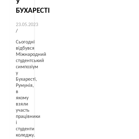
У
БУХАРЕСТІ
23.05.2023
/
Сьогодні
відбувся
Міжнародний
студентський
симпозіум
у
Бухаресті,
Румунія,
в
якому
взяли
участь
працівники
і
студенти
коледжу.