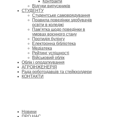
Контракти
Відгуки випускників
СТУДЕНТУ
Cтудентське самоврядування
Правила поведінки здобувачів
освіти в коледжі
Пам’ятка щодо поведінки в
умовах воєнного стану
Протидія булінгу
Електронна бібліотека
Медіатека
Рейтинг успішності
Військовий облік
Облік і оподаткування
АГРОІНЖЕНЕРІЯ
Рада роботодавців та стейкхолдери
КОНТАКТИ
Новини
ПРО НАС