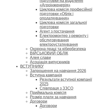
підготовки на відділенні
«Агроінженерія»
Циклова комісія професійної
підготовки «Облік і
оподаткування»
Циклова комісія загальної
підготовки
Агент з постачання
Електромонтер з ремонту і
обслуговування
електроустаткування
Охорона праці та кібербезпека
ВІЙСЬКОВИЙ ОБЛІК
Алея слави
Асоціація випускників
ВСТУПНИКУ
Запрошення на навчання 2026
Вступна кампанія
Результати вступної компанії
2025
Співпраця з ЗЗСО
Приймальна комісія
Розмір плати за навчання
Договори
Договори