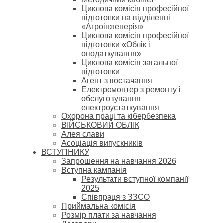
Циклова комісія професійної
підготовки на відділенні
«Агроінженерія»
Циклова комісія професійної
підготовки «Облік і
оподаткування»
Циклова комісія загальної
підготовки
Агент з постачання
Електромонтер з ремонту і
обслуговування
електроустаткування
Охорона праці та кібербезпека
ВІЙСЬКОВИЙ ОБЛІК
Алея слави
Асоціація випускників
ВСТУПНИКУ
Запрошення на навчання 2026
Вступна кампанія
Результати вступної компанії
2025
Співпраця з ЗЗСО
Приймальна комісія
Розмір плати за навчання