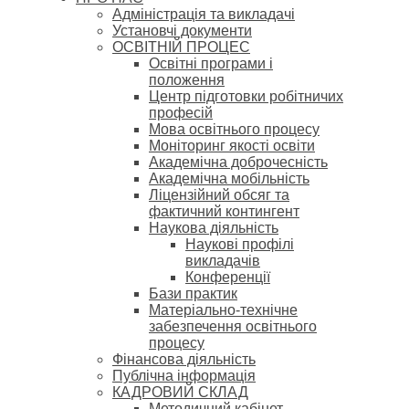
Адміністрація та викладачі
Установчі документи
ОСВІТНІЙ ПРОЦЕС
Освітні програми і
положення
Центр підготовки робітничих
професій
Мова освітнього процесу
Моніторинг якості освіти
Академічна доброчесність
Академічна мобільність
Ліцензійний обсяг та
фактичний контингент
Наукова діяльність
Наукові профілі
викладачів
Конференції
Бази практик
Матеріально-технічне
забезпечення освітнього
процесу
Фінансова діяльність
Публічна інформація
КАДРОВИЙ СКЛАД
Методичний кабінет