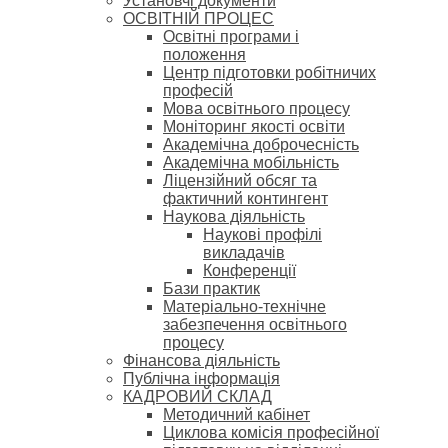
Установчі документи
ОСВІТНІЙ ПРОЦЕС
Освітні програми і
положення
Центр підготовки робітничих
професій
Мова освітнього процесу
Моніторинг якості освіти
Академічна доброчесність
Академічна мобільність
Ліцензійний обсяг та
фактичний контингент
Наукова діяльність
Наукові профілі
викладачів
Конференції
Бази практик
Матеріально-технічне
забезпечення освітнього
процесу
Фінансова діяльність
Публічна інформація
КАДРОВИЙ СКЛАД
Методичний кабінет
Циклова комісія професійної