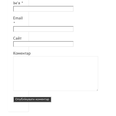
Ім'я
*
Email
*
Сайт
Коментар