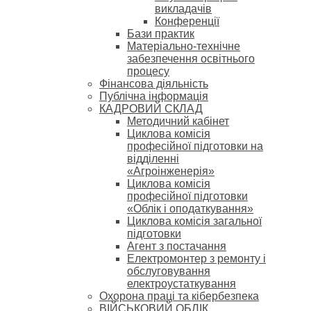
викладачів
Конференції
Бази практик
Матеріально-технічне
забезпечення освітнього
процесу
Фінансова діяльність
Публічна інформація
КАДРОВИЙ СКЛАД
Методичний кабінет
Циклова комісія
професійної підготовки на
відділенні
«Агроінженерія»
Циклова комісія
професійної підготовки
«Облік і оподаткування»
Циклова комісія загальної
підготовки
Агент з постачання
Електромонтер з ремонту і
обслуговування
електроустаткування
Охорона праці та кібербезпека
ВІЙСЬКОВИЙ ОБЛІК