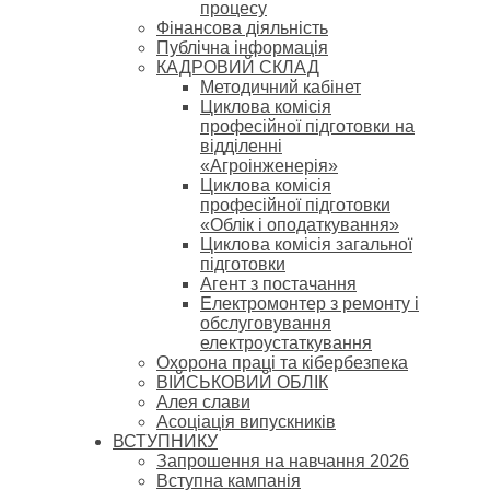
процесу
Фінансова діяльність
Публічна інформація
КАДРОВИЙ СКЛАД
Методичний кабінет
Циклова комісія
професійної підготовки на
відділенні
«Агроінженерія»
Циклова комісія
професійної підготовки
«Облік і оподаткування»
Циклова комісія загальної
підготовки
Агент з постачання
Електромонтер з ремонту і
обслуговування
електроустаткування
Охорона праці та кібербезпека
ВІЙСЬКОВИЙ ОБЛІК
Алея слави
Асоціація випускників
ВСТУПНИКУ
Запрошення на навчання 2026
Вступна кампанія