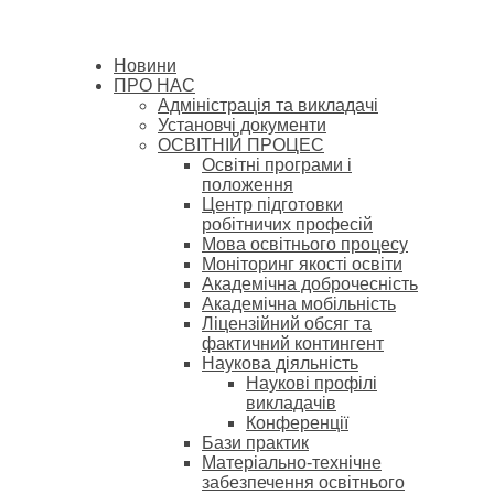
Новини
ПРО НАС
Адміністрація та викладачі
Установчі документи
ОСВІТНІЙ ПРОЦЕС
Освітні програми і
положення
Центр підготовки
робітничих професій
Мова освітнього процесу
Моніторинг якості освіти
Академічна доброчесність
Академічна мобільність
Ліцензійний обсяг та
фактичний контингент
Наукова діяльність
Наукові профілі
викладачів
Конференції
Бази практик
Матеріально-технічне
забезпечення освітнього