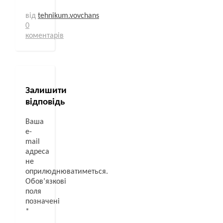
від
tehnikum.vovchans
0
коментарів
Залишити
відповідь
Ваша
e-
mail
адреса
не
оприлюднюватиметься.
Обов’язкові
поля
позначені
*