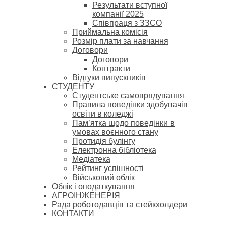
Результати вступної
компанії 2025
Співпраця з ЗЗСО
Приймальна комісія
Розмір плати за навчання
Договори
Договори
Контракти
Відгуки випускників
СТУДЕНТУ
Cтудентське самоврядування
Правила поведінки здобувачів
освіти в коледжі
Пам’ятка щодо поведінки в
умовах воєнного стану
Протидія булінгу
Електронна бібліотека
Медіатека
Рейтинг успішності
Військовий облік
Облік і оподаткування
АГРОІНЖЕНЕРІЯ
Рада роботодавців та стейкхолдери
КОНТАКТИ