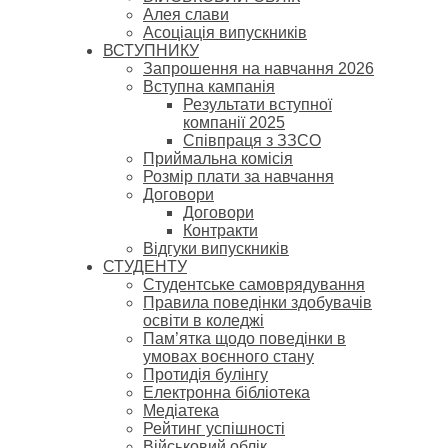
Алея слави
Асоціація випускників
ВСТУПНИКУ
Запрошення на навчання 2026
Вступна кампанія
Результати вступної
компанії 2025
Співпраця з ЗЗСО
Приймальна комісія
Розмір плати за навчання
Договори
Договори
Контракти
Відгуки випускників
СТУДЕНТУ
Cтудентське самоврядування
Правила поведінки здобувачів
освіти в коледжі
Пам’ятка щодо поведінки в
умовах воєнного стану
Протидія булінгу
Електронна бібліотека
Медіатека
Рейтинг успішності
Військовий облік