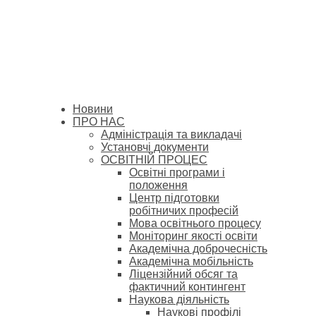
Новини
ПРО НАС
Адміністрація та викладачі
Установчі документи
ОСВІТНІЙ ПРОЦЕС
Освітні програми і
положення
Центр підготовки
робітничих професій
Мова освітнього процесу
Моніторинг якості освіти
Академічна доброчесність
Академічна мобільність
Ліцензійний обсяг та
фактичний контингент
Наукова діяльність
Наукові профілі