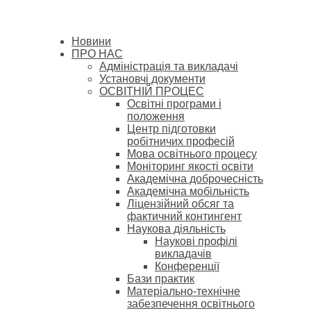
Новини
ПРО НАС
Адміністрація та викладачі
Установчі документи
ОСВІТНІЙ ПРОЦЕС
Освітні програми і
положення
Центр підготовки
робітничих професій
Мова освітнього процесу
Моніторинг якості освіти
Академічна доброчесність
Академічна мобільність
Ліцензійний обсяг та
фактичний контингент
Наукова діяльність
Наукові профілі
викладачів
Конференції
Бази практик
Матеріально-технічне
забезпечення освітнього