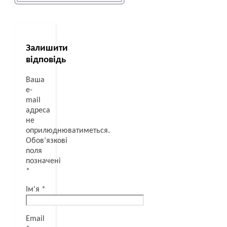
Залишити
відповідь
Ваша
e-
mail
адреса
не
оприлюднюватиметься.
Обов’язкові
поля
позначені
*
Ім'я
*
Email