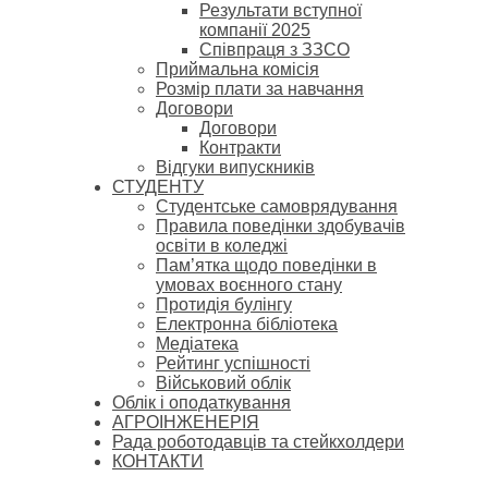
Результати вступної
компанії 2025
Співпраця з ЗЗСО
Приймальна комісія
Розмір плати за навчання
Договори
Договори
Контракти
Відгуки випускників
СТУДЕНТУ
Cтудентське самоврядування
Правила поведінки здобувачів
освіти в коледжі
Пам’ятка щодо поведінки в
умовах воєнного стану
Протидія булінгу
Електронна бібліотека
Медіатека
Рейтинг успішності
Військовий облік
Облік і оподаткування
АГРОІНЖЕНЕРІЯ
Рада роботодавців та стейкхолдери
КОНТАКТИ