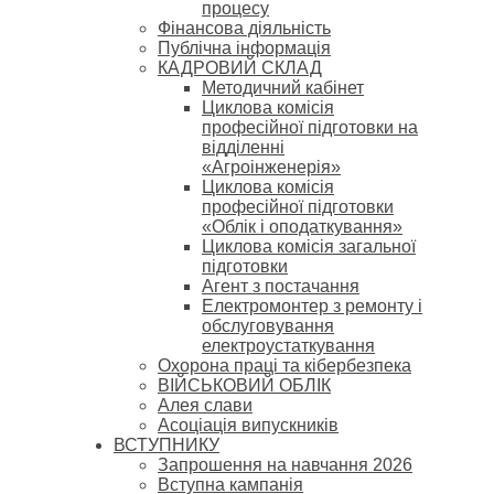
процесу
Фінансова діяльність
Публічна інформація
КАДРОВИЙ СКЛАД
Методичний кабінет
Циклова комісія
професійної підготовки на
відділенні
«Агроінженерія»
Циклова комісія
професійної підготовки
«Облік і оподаткування»
Циклова комісія загальної
підготовки
Агент з постачання
Електромонтер з ремонту і
обслуговування
електроустаткування
Охорона праці та кібербезпека
ВІЙСЬКОВИЙ ОБЛІК
Алея слави
Асоціація випускників
ВСТУПНИКУ
Запрошення на навчання 2026
Вступна кампанія