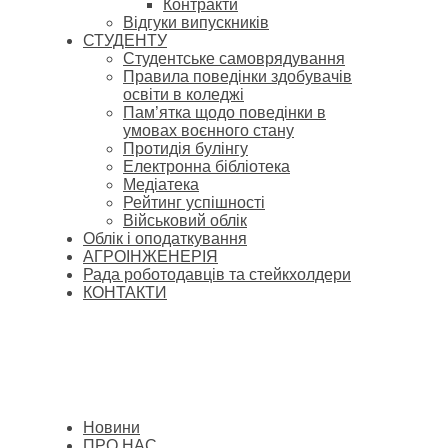
Контракти
Відгуки випускників
СТУДЕНТУ
Cтудентське самоврядування
Правила поведінки здобувачів
освіти в коледжі
Пам’ятка щодо поведінки в
умовах воєнного стану
Протидія булінгу
Електронна бібліотека
Медіатека
Рейтинг успішності
Військовий облік
Облік і оподаткування
АГРОІНЖЕНЕРІЯ
Рада роботодавців та стейкхолдери
КОНТАКТИ
Новини
ПРО НАС