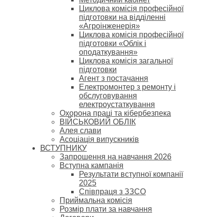
Циклова комісія професійної
підготовки на відділенні
«Агроінженерія»
Циклова комісія професійної
підготовки «Облік і
оподаткування»
Циклова комісія загальної
підготовки
Агент з постачання
Електромонтер з ремонту і
обслуговування
електроустаткування
Охорона праці та кібербезпека
ВІЙСЬКОВИЙ ОБЛІК
Алея слави
Асоціація випускників
ВСТУПНИКУ
Запрошення на навчання 2026
Вступна кампанія
Результати вступної компанії
2025
Співпраця з ЗЗСО
Приймальна комісія
Розмір плати за навчання