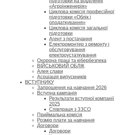
підготовки на відділенні
«Агроінженерія»
Циклова комісія професійної
підготовки «Облік і
оподаткування»
Циклова комісія загальної
підготовки
Агент з постачання
Електромонтер з ремонту і
обслуговування
електроустаткування
Охорона праці та кібербезпека
ВІЙСЬКОВИЙ ОБЛІК
Алея слави
Асоціація випускників
ВСТУПНИКУ
Запрошення на навчання 2026
Вступна кампанія
Результати вступної компанії
2025
Співпраця з ЗЗСО
Приймальна комісія
Розмір плати за навчання
Договори
Договори