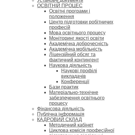
Установчі документи
ОСВІТНІЙ ПРОЦЕС
Освітні програми і
положення
Центр підготовки робітничих
професій
Мова освітнього процесу
Моніторинг якості освіти
Академічна доброчесність
Академічна мобільність
Ліцензійний обсяг та
фактичний контингент
Наукова діяльність
Наукові профілі
викладачів
Конференції
Бази практик
Матеріально-технічне
забезпечення освітнього
процесу
Фінансова діяльність
Публічна інформація
КАДРОВИЙ СКЛАД
Методичний кабінет
Циклова комісія професійної