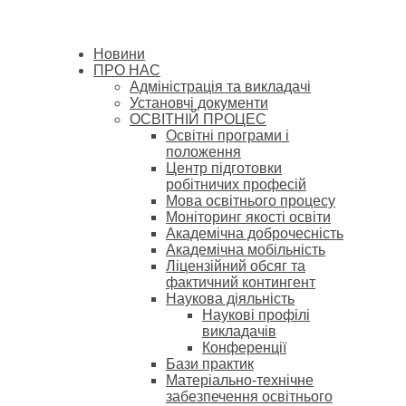
Новини
ПРО НАС
Адміністрація та викладачі
Установчі документи
ОСВІТНІЙ ПРОЦЕС
Освітні програми і
положення
Центр підготовки
робітничих професій
Мова освітнього процесу
Моніторинг якості освіти
Академічна доброчесність
Академічна мобільність
Ліцензійний обсяг та
фактичний контингент
Наукова діяльність
Наукові профілі
викладачів
Конференції
Бази практик
Матеріально-технічне
забезпечення освітнього