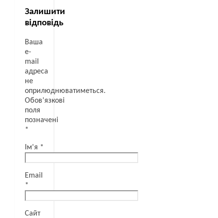
Залишити
відповідь
Ваша
e-
mail
адреса
не
оприлюднюватиметься.
Обов’язкові
поля
позначені
*
Ім'я
*
Email
*
Сайт