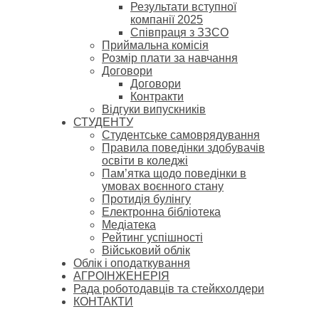
Результати вступної
компанії 2025
Співпраця з ЗЗСО
Приймальна комісія
Розмір плати за навчання
Договори
Договори
Контракти
Відгуки випускників
СТУДЕНТУ
Cтудентське самоврядування
Правила поведінки здобувачів
освіти в коледжі
Пам’ятка щодо поведінки в
умовах воєнного стану
Протидія булінгу
Електронна бібліотека
Медіатека
Рейтинг успішності
Військовий облік
Облік і оподаткування
АГРОІНЖЕНЕРІЯ
Рада роботодавців та стейкхолдери
КОНТАКТИ