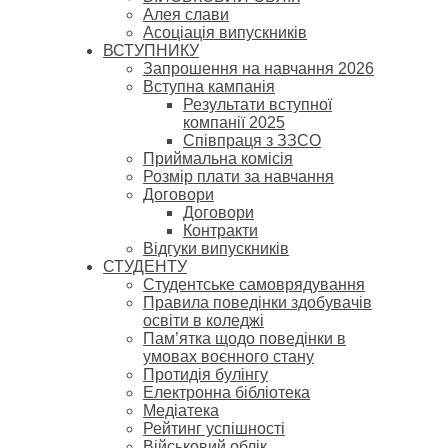
Алея слави
Асоціація випускників
ВСТУПНИКУ
Запрошення на навчання 2026
Вступна кампанія
Результати вступної
компанії 2025
Співпраця з ЗЗСО
Приймальна комісія
Розмір плати за навчання
Договори
Договори
Контракти
Відгуки випускників
СТУДЕНТУ
Cтудентське самоврядування
Правила поведінки здобувачів
освіти в коледжі
Пам’ятка щодо поведінки в
умовах воєнного стану
Протидія булінгу
Електронна бібліотека
Медіатека
Рейтинг успішності
Військовий облік