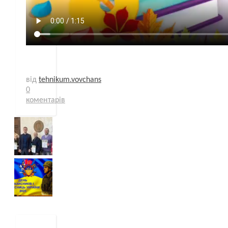
від
tehnikum.vovchans
0
коментарів