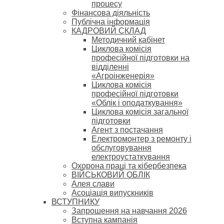
процесу
Фінансова діяльність
Публічна інформація
КАДРОВИЙ СКЛАД
Методичний кабінет
Циклова комісія
професійної підготовки на
відділенні
«Агроінженерія»
Циклова комісія
професійної підготовки
«Облік і оподаткування»
Циклова комісія загальної
підготовки
Агент з постачання
Електромонтер з ремонту і
обслуговування
електроустаткування
Охорона праці та кібербезпека
ВІЙСЬКОВИЙ ОБЛІК
Алея слави
Асоціація випускників
ВСТУПНИКУ
Запрошення на навчання 2026
Вступна кампанія