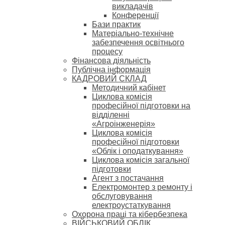
викладачів
Конференції
Бази практик
Матеріально-технічне
забезпечення освітнього
процесу
Фінансова діяльність
Публічна інформація
КАДРОВИЙ СКЛАД
Методичний кабінет
Циклова комісія
професійної підготовки на
відділенні
«Агроінженерія»
Циклова комісія
професійної підготовки
«Облік і оподаткування»
Циклова комісія загальної
підготовки
Агент з постачання
Електромонтер з ремонту і
обслуговування
електроустаткування
Охорона праці та кібербезпека
ВІЙСЬКОВИЙ ОБЛІК