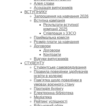
Алея слави
Асоціація випускників
ВСТУПНИКУ
Запрошення на навчання 2026
Вступна кампанія
Результати вступної
компанії 2025
Співпраця з ЗЗСО
Приймальна комісія
Розмір плати за навчання
Договори
Договори
Контракти
Відгуки випускників
СТУДЕНТУ
Cтудентське самоврядування
Правила поведінки здобувачів
освіти в коледжі
Пам’ятка щодо поведінки в
умовах воєнного стану
Протидія булінгу
Електронна бібліотека
Медіатека
Рейтинг успішності
Військовий облік