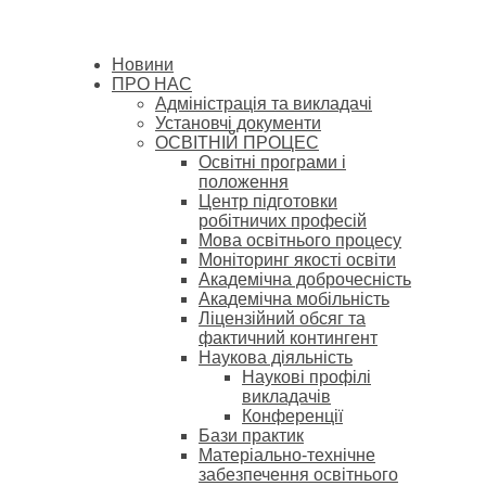
Новини
ПРО НАС
Адміністрація та викладачі
Установчі документи
ОСВІТНІЙ ПРОЦЕС
Освітні програми і
положення
Центр підготовки
робітничих професій
Мова освітнього процесу
Моніторинг якості освіти
Академічна доброчесність
Академічна мобільність
Ліцензійний обсяг та
фактичний контингент
Наукова діяльність
Наукові профілі
викладачів
Конференції
Бази практик
Матеріально-технічне
забезпечення освітнього