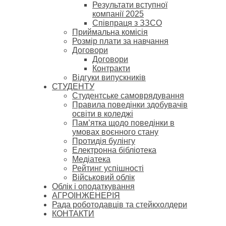
Результати вступної
компанії 2025
Співпраця з ЗЗСО
Приймальна комісія
Розмір плати за навчання
Договори
Договори
Контракти
Відгуки випускників
СТУДЕНТУ
Cтудентське самоврядування
Правила поведінки здобувачів
освіти в коледжі
Пам’ятка щодо поведінки в
умовах воєнного стану
Протидія булінгу
Електронна бібліотека
Медіатека
Рейтинг успішності
Військовий облік
Облік і оподаткування
АГРОІНЖЕНЕРІЯ
Рада роботодавців та стейкхолдери
КОНТАКТИ