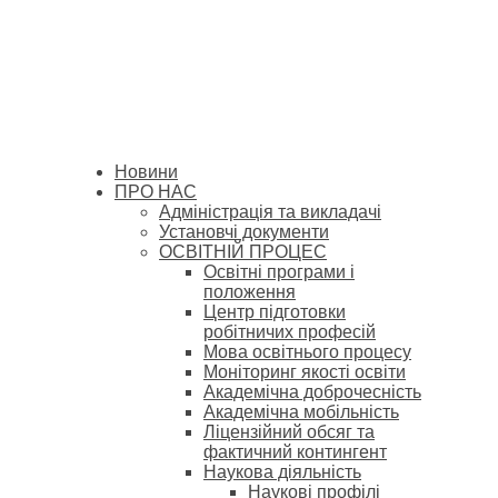
Новини
ПРО НАС
Адміністрація та викладачі
Установчі документи
ОСВІТНІЙ ПРОЦЕС
Освітні програми і
положення
Центр підготовки
робітничих професій
Мова освітнього процесу
Моніторинг якості освіти
Академічна доброчесність
Академічна мобільність
Ліцензійний обсяг та
фактичний контингент
Наукова діяльність
Наукові профілі