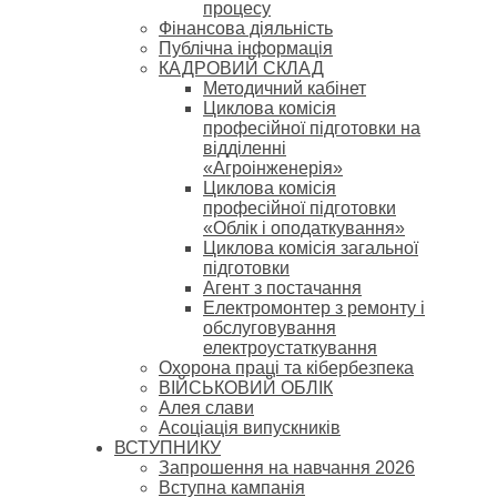
процесу
Фінансова діяльність
Публічна інформація
КАДРОВИЙ СКЛАД
Методичний кабінет
Циклова комісія
професійної підготовки на
відділенні
«Агроінженерія»
Циклова комісія
професійної підготовки
«Облік і оподаткування»
Циклова комісія загальної
підготовки
Агент з постачання
Електромонтер з ремонту і
обслуговування
електроустаткування
Охорона праці та кібербезпека
ВІЙСЬКОВИЙ ОБЛІК
Алея слави
Асоціація випускників
ВСТУПНИКУ
Запрошення на навчання 2026
Вступна кампанія