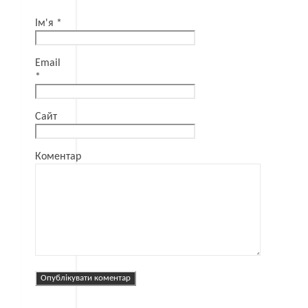
Ім'я
*
Email
*
Сайт
Коментар