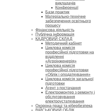
викладачів
Конференції
Бази практик
Матеріально-технічне
забезпечення освітнього
процесу
Фінансова діяльність
Публічна інформація
КАДРОВИЙ СКЛАД
Методичний кабінет
Циклова комісія
професійної підготовки на
відділенні
«Агроінженерія»
Циклова комісія
професійної підготовки
«Облік і оподаткування»
Циклова комісія загальної
підготовки
Агент з постачання
Електромонтер з ремонту і
обслуговування
електроустаткування
Охорона праці та кібербезпека
ВІЙСЬКОВИЙ ОБЛІК