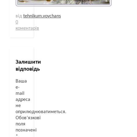
від
tehnikum.vovchans
0
коментарів
Залишити
відповідь
Ваша
e-
mail
адреса
не
оприлюднюватиметься.
Обов’язкові
поля
позначені
*