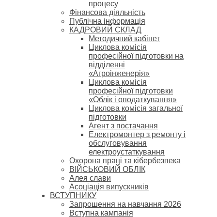
процесу
Фінансова діяльність
Публічна інформація
КАДРОВИЙ СКЛАД
Методичний кабінет
Циклова комісія
професійної підготовки на
відділенні
«Агроінженерія»
Циклова комісія
професійної підготовки
«Облік і оподаткування»
Циклова комісія загальної
підготовки
Агент з постачання
Електромонтер з ремонту і
обслуговування
електроустаткування
Охорона праці та кібербезпека
ВІЙСЬКОВИЙ ОБЛІК
Алея слави
Асоціація випускників
ВСТУПНИКУ
Запрошення на навчання 2026
Вступна кампанія