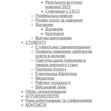
Результати вступної
компанії 2025
Співпраця з ЗЗСО
Приймальна комісія
Розмір плати за навчання
Договори
Договори
Контракти
Відгуки випускників
СТУДЕНТУ
Cтудентське самоврядування
Правила поведінки здобувачів
освіти в коледжі
Пам’ятка щодо поведінки в
умовах воєнного стану
Протидія булінгу
Електронна бібліотека
Медіатека
Рейтинг успішності
Військовий облік
Облік і оподаткування
АГРОІНЖЕНЕРІЯ
Рада роботодавців та стейкхолдери
КОНТАКТИ