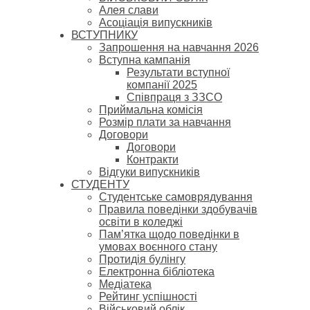
Алея слави
Асоціація випускників
ВСТУПНИКУ
Запрошення на навчання 2026
Вступна кампанія
Результати вступної
компанії 2025
Співпраця з ЗЗСО
Приймальна комісія
Розмір плати за навчання
Договори
Договори
Контракти
Відгуки випускників
СТУДЕНТУ
Cтудентське самоврядування
Правила поведінки здобувачів
освіти в коледжі
Пам’ятка щодо поведінки в
умовах воєнного стану
Протидія булінгу
Електронна бібліотека
Медіатека
Рейтинг успішності
Військовий облік