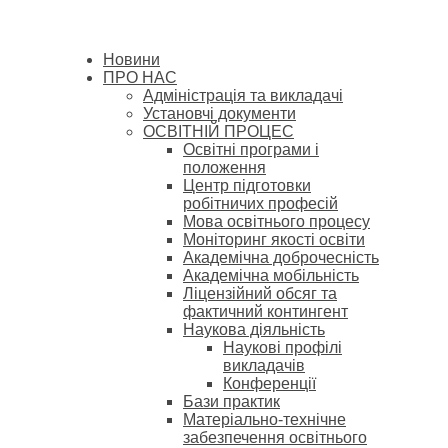
Новини
ПРО НАС
Адміністрація та викладачі
Установчі документи
ОСВІТНІЙ ПРОЦЕС
Освітні програми і
положення
Центр підготовки
робітничих професій
Мова освітнього процесу
Моніторинг якості освіти
Академічна доброчесність
Академічна мобільність
Ліцензійний обсяг та
фактичний контингент
Наукова діяльність
Наукові профілі
викладачів
Конференції
Бази практик
Матеріально-технічне
забезпечення освітнього