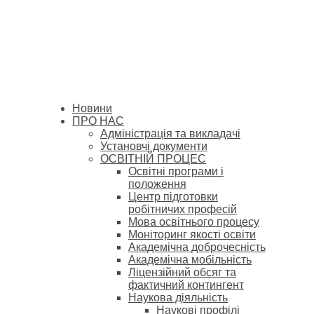
Новини
ПРО НАС
Адміністрація та викладачі
Установчі документи
ОСВІТНІЙ ПРОЦЕС
Освітні програми і
положення
Центр підготовки
робітничих професій
Мова освітнього процесу
Моніторинг якості освіти
Академічна доброчесність
Академічна мобільність
Ліцензійний обсяг та
фактичний контингент
Наукова діяльність
Наукові профілі