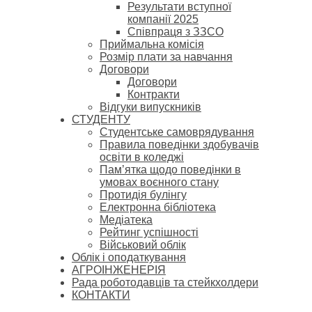
Результати вступної
компанії 2025
Співпраця з ЗЗСО
Приймальна комісія
Розмір плати за навчання
Договори
Договори
Контракти
Відгуки випускників
СТУДЕНТУ
Cтудентське самоврядування
Правила поведінки здобувачів
освіти в коледжі
Пам’ятка щодо поведінки в
умовах воєнного стану
Протидія булінгу
Електронна бібліотека
Медіатека
Рейтинг успішності
Військовий облік
Облік і оподаткування
АГРОІНЖЕНЕРІЯ
Рада роботодавців та стейкхолдери
КОНТАКТИ