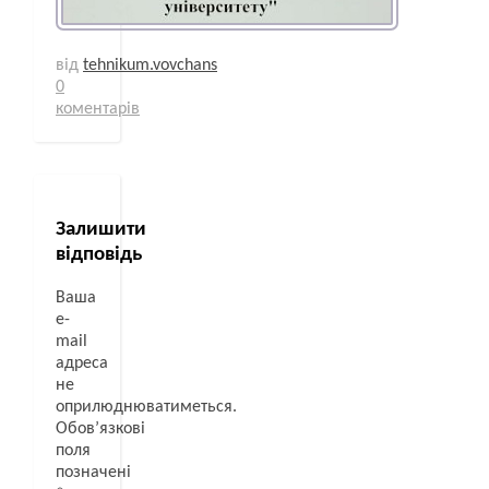
від
tehnikum.vovchans
0
коментарів
Залишити
відповідь
Ваша
e-
mail
адреса
не
оприлюднюватиметься.
Обов’язкові
поля
позначені