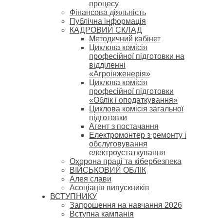
процесу
Фінансова діяльність
Публічна інформація
КАДРОВИЙ СКЛАД
Методичний кабінет
Циклова комісія
професійної підготовки на
відділенні
«Агроінженерія»
Циклова комісія
професійної підготовки
«Облік і оподаткування»
Циклова комісія загальної
підготовки
Агент з постачання
Електромонтер з ремонту і
обслуговування
електроустаткування
Охорона праці та кібербезпека
ВІЙСЬКОВИЙ ОБЛІК
Алея слави
Асоціація випускників
ВСТУПНИКУ
Запрошення на навчання 2026
Вступна кампанія