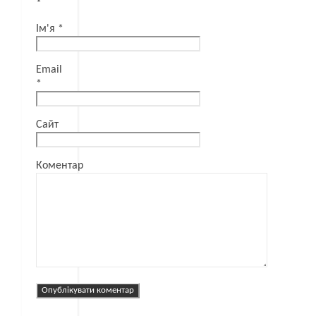
*
Ім'я
*
Email
*
Сайт
Коментар