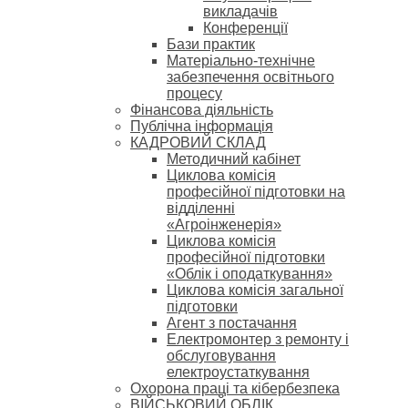
викладачів
Конференції
Бази практик
Матеріально-технічне
забезпечення освітнього
процесу
Фінансова діяльність
Публічна інформація
КАДРОВИЙ СКЛАД
Методичний кабінет
Циклова комісія
професійної підготовки на
відділенні
«Агроінженерія»
Циклова комісія
професійної підготовки
«Облік і оподаткування»
Циклова комісія загальної
підготовки
Агент з постачання
Електромонтер з ремонту і
обслуговування
електроустаткування
Охорона праці та кібербезпека
ВІЙСЬКОВИЙ ОБЛІК