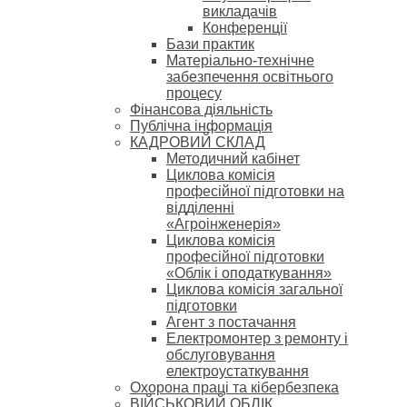
викладачів
Конференції
Бази практик
Матеріально-технічне
забезпечення освітнього
процесу
Фінансова діяльність
Публічна інформація
КАДРОВИЙ СКЛАД
Методичний кабінет
Циклова комісія
професійної підготовки на
відділенні
«Агроінженерія»
Циклова комісія
професійної підготовки
«Облік і оподаткування»
Циклова комісія загальної
підготовки
Агент з постачання
Електромонтер з ремонту і
обслуговування
електроустаткування
Охорона праці та кібербезпека
ВІЙСЬКОВИЙ ОБЛІК