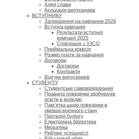
Алея слави
Асоціація випускників
ВСТУПНИКУ
Запрошення на навчання 2026
Вступна кампанія
Результати вступної
компанії 2025
Співпраця з ЗЗСО
Приймальна комісія
Розмір плати за навчання
Договори
Договори
Контракти
Відгуки випускників
СТУДЕНТУ
Cтудентське самоврядування
Правила поведінки здобувачів
освіти в коледжі
Пам’ятка щодо поведінки в
умовах воєнного стану
Протидія булінгу
Електронна бібліотека
Медіатека
Рейтинг успішності
Військовий облік