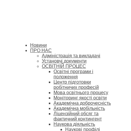
Новини
ПРО НАС
Адміністрація та викладачі
Установчі документи
ОСВІТНІЙ ПРОЦЕС
Освітні програми і
положення
Центр підготовки
робітничих професій
Мова освітнього процесу
Моніторинг якості освіти
Академічна доброчесність
Академічна мобільність
Ліцензійний обсяг та
фактичний контингент
Наукова діяльність
Наукові профілі