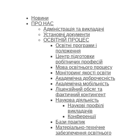
Новини
ПРО НАС
Адміністрація та викладачі
Установчі документи
ОСВІТНІЙ ПРОЦЕС
Освітні програми і
положення
Центр підготовки
робітничих професій
Мова освітнього процесу
Моніторинг якості освіти
Академічна доброчесність
Академічна мобільність
Ліцензійний обсяг та
фактичний контингент
Наукова діяльність
Наукові профілі
викладачів
Конференції
Бази практик
Матеріально-технічне
забезпечення освітнього