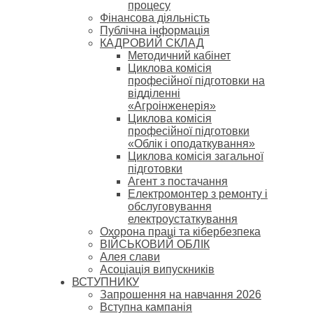
процесу
Фінансова діяльність
Публічна інформація
КАДРОВИЙ СКЛАД
Методичний кабінет
Циклова комісія
професійної підготовки на
відділенні
«Агроінженерія»
Циклова комісія
професійної підготовки
«Облік і оподаткування»
Циклова комісія загальної
підготовки
Агент з постачання
Електромонтер з ремонту і
обслуговування
електроустаткування
Охорона праці та кібербезпека
ВІЙСЬКОВИЙ ОБЛІК
Алея слави
Асоціація випускників
ВСТУПНИКУ
Запрошення на навчання 2026
Вступна кампанія