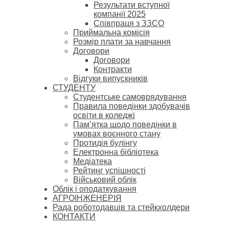
Результати вступної
компанії 2025
Співпраця з ЗЗСО
Приймальна комісія
Розмір плати за навчання
Договори
Договори
Контракти
Відгуки випускників
СТУДЕНТУ
Cтудентське самоврядування
Правила поведінки здобувачів
освіти в коледжі
Пам’ятка щодо поведінки в
умовах воєнного стану
Протидія булінгу
Електронна бібліотека
Медіатека
Рейтинг успішності
Військовий облік
Облік і оподаткування
АГРОІНЖЕНЕРІЯ
Рада роботодавців та стейкхолдери
КОНТАКТИ