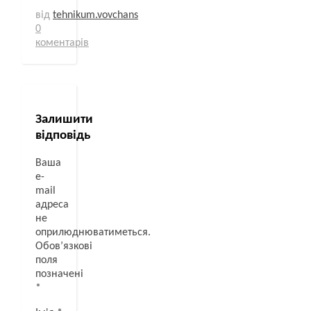
від
tehnikum.vovchans
0
коментарів
Залишити
відповідь
Ваша
e-
mail
адреса
не
оприлюднюватиметься.
Обов’язкові
поля
позначені
*