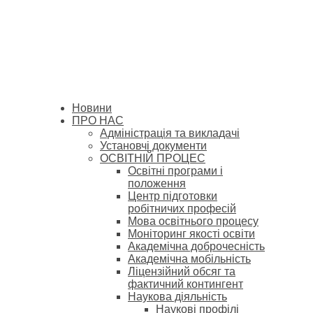
Новини
ПРО НАС
Адміністрація та викладачі
Установчі документи
ОСВІТНІЙ ПРОЦЕС
Освітні програми і
положення
Центр підготовки
робітничих професій
Мова освітнього процесу
Моніторинг якості освіти
Академічна доброчесність
Академічна мобільність
Ліцензійний обсяг та
фактичний контингент
Наукова діяльність
Наукові профілі