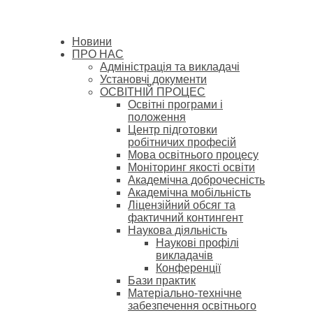
Новини
ПРО НАС
Адміністрація та викладачі
Установчі документи
ОСВІТНІЙ ПРОЦЕС
Освітні програми і
положення
Центр підготовки
робітничих професій
Мова освітнього процесу
Моніторинг якості освіти
Академічна доброчесність
Академічна мобільність
Ліцензійний обсяг та
фактичний контингент
Наукова діяльність
Наукові профілі
викладачів
Конференції
Бази практик
Матеріально-технічне
забезпечення освітнього