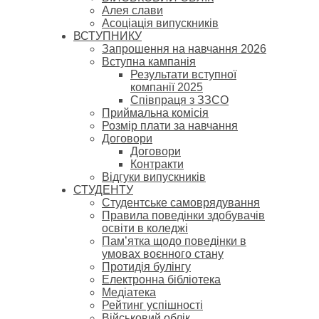
Алея слави
Асоціація випускників
ВСТУПНИКУ
Запрошення на навчання 2026
Вступна кампанія
Результати вступної
компанії 2025
Співпраця з ЗЗСО
Приймальна комісія
Розмір плати за навчання
Договори
Договори
Контракти
Відгуки випускників
СТУДЕНТУ
Cтудентське самоврядування
Правила поведінки здобувачів
освіти в коледжі
Пам’ятка щодо поведінки в
умовах воєнного стану
Протидія булінгу
Електронна бібліотека
Медіатека
Рейтинг успішності
Військовий облік