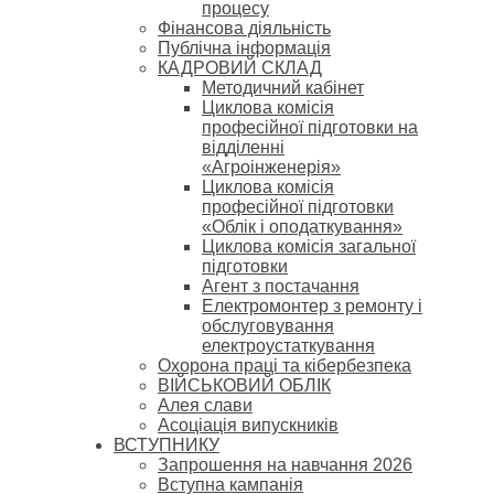
процесу
Фінансова діяльність
Публічна інформація
КАДРОВИЙ СКЛАД
Методичний кабінет
Циклова комісія
професійної підготовки на
відділенні
«Агроінженерія»
Циклова комісія
професійної підготовки
«Облік і оподаткування»
Циклова комісія загальної
підготовки
Агент з постачання
Електромонтер з ремонту і
обслуговування
електроустаткування
Охорона праці та кібербезпека
ВІЙСЬКОВИЙ ОБЛІК
Алея слави
Асоціація випускників
ВСТУПНИКУ
Запрошення на навчання 2026
Вступна кампанія