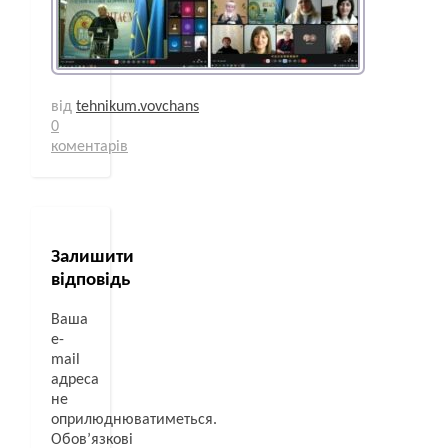
від
tehnikum.vovchans
0
коментарів
Залишити
відповідь
Ваша
e-
mail
адреса
не
оприлюднюватиметься.
Обов’язкові