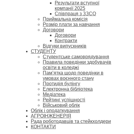
Результати вступної
компанії 2025
Співпраця з ЗЗСО
Приймальна комісія
Розмір плати за навчання
Договори
Договори
Контракти
Відгуки випускників
СТУДЕНТУ
Cтудентське самоврядування
Правила поведінки здобувачів
освіти в коледжі
Пам’ятка щодо поведінки в
умовах воєнного стану
Протидія булінгу
Електронна бібліотека
Медіатека
Рейтинг успішності
Військовий облік
Облік і оподаткування
АГРОІНЖЕНЕРІЯ
Рада роботодавців та стейкхолдери
КОНТАКТИ