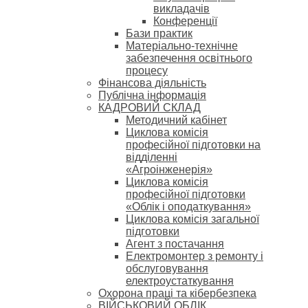
викладачів
Конференції
Бази практик
Матеріально-технічне
забезпечення освітнього
процесу
Фінансова діяльність
Публічна інформація
КАДРОВИЙ СКЛАД
Методичний кабінет
Циклова комісія
професійної підготовки на
відділенні
«Агроінженерія»
Циклова комісія
професійної підготовки
«Облік і оподаткування»
Циклова комісія загальної
підготовки
Агент з постачання
Електромонтер з ремонту і
обслуговування
електроустаткування
Охорона праці та кібербезпека
ВІЙСЬКОВИЙ ОБЛІК