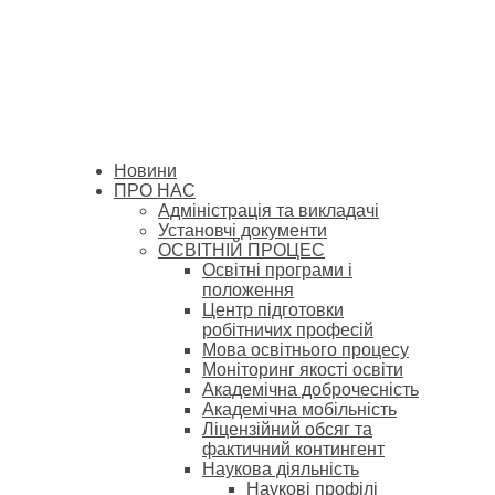
Новини
ПРО НАС
Адміністрація та викладачі
Установчі документи
ОСВІТНІЙ ПРОЦЕС
Освітні програми і
положення
Центр підготовки
робітничих професій
Мова освітнього процесу
Моніторинг якості освіти
Академічна доброчесність
Академічна мобільність
Ліцензійний обсяг та
фактичний контингент
Наукова діяльність
Наукові профілі