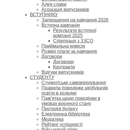
Алея слави
Асоціація випускників
ВСТУПНИКУ
Запрошення на навчання 2026
Вступна кампанія
Результати вступної
компанії 2025
Співпраця з ЗЗСО
Приймальна комісія
Розмір плати за навчання
Договори
Договори
Контракти
Відгуки випускників
СТУДЕНТУ
Cтудентське самоврядування
Правила поведінки здобувачів
освіти в коледжі
Пам’ятка щодо поведінки в
умовах воєнного стану
Протидія булінгу
Електронна бібліотека
Медіатека
Рейтинг успішності
Військовий облік