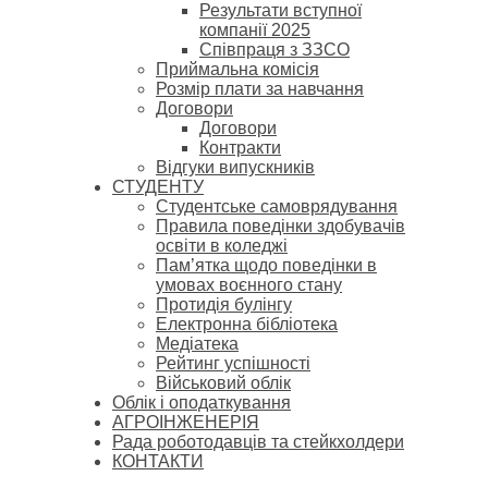
Результати вступної
компанії 2025
Співпраця з ЗЗСО
Приймальна комісія
Розмір плати за навчання
Договори
Договори
Контракти
Відгуки випускників
СТУДЕНТУ
Cтудентське самоврядування
Правила поведінки здобувачів
освіти в коледжі
Пам’ятка щодо поведінки в
умовах воєнного стану
Протидія булінгу
Електронна бібліотека
Медіатека
Рейтинг успішності
Військовий облік
Облік і оподаткування
АГРОІНЖЕНЕРІЯ
Рада роботодавців та стейкхолдери
КОНТАКТИ