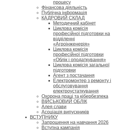
процесу
Фінансова діяльність
Публічна інформація
КАДРОВИЙ СКЛАД
Методичний кабінет
Циклова комісія
професійної підготовки на
відділенні
«Агроінженерія»
Циклова комісія
професійної підготовки
«Облік і оподаткування»
Циклова комісія загальної
підготовки
Агент з постачання
Електромонтер з ремонту і
обслуговування
електроустаткування
Охорона праці та кібербезпека
ВІЙСЬКОВИЙ ОБЛІК
Алея слави
Асоціація випускників
ВСТУПНИКУ
Запрошення на навчання 2026
Вступна кампанія