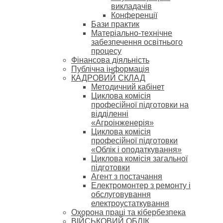
викладачів
Конференції
Бази практик
Матеріально-технічне
забезпечення освітнього
процесу
Фінансова діяльність
Публічна інформація
КАДРОВИЙ СКЛАД
Методичний кабінет
Циклова комісія
професійної підготовки на
відділенні
«Агроінженерія»
Циклова комісія
професійної підготовки
«Облік і оподаткування»
Циклова комісія загальної
підготовки
Агент з постачання
Електромонтер з ремонту і
обслуговування
електроустаткування
Охорона праці та кібербезпека
ВІЙСЬКОВИЙ ОБЛІК