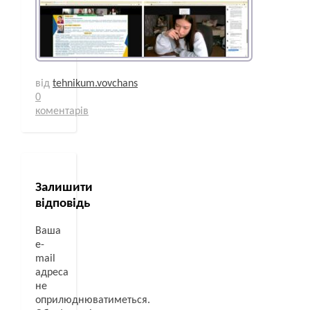
від
tehnikum.vovchans
0
коментарів
Залишити
відповідь
Ваша
e-
mail
адреса
не
оприлюднюватиметься.