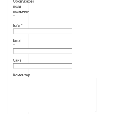
Обов’язкові
поля
позначені
*
Ім'я
*
Email
*
Сайт
Коментар