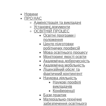
Новини
ПРО НАС
Адміністрація та викладачі
Установчі документи
ОСВІТНІЙ ПРОЦЕС
Освітні програми і
положення
Центр підготовки
робітничих професій
Мова освітнього процесу
Моніторинг якості освіти
Академічна доброчесність
Академічна мобільність
Ліцензійний обсяг та
фактичний контингент
Наукова діяльність
Наукові профілі
викладачів
Конференції
Бази практик
Матеріально-технічне
забезпечення освітнього