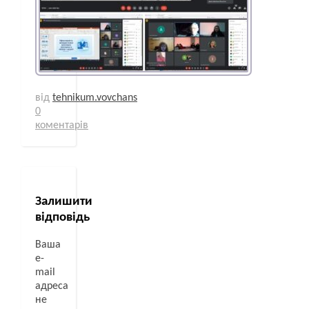
від
tehnikum.vovchans
0
коментарів
Залишити
відповідь
Ваша
e-
mail
адреса
не