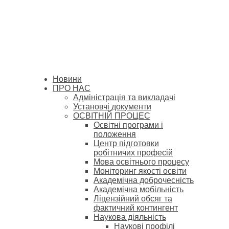
Новини
ПРО НАС
Адміністрація та викладачі
Установчі документи
ОСВІТНІЙ ПРОЦЕС
Освітні програми і
положення
Центр підготовки
робітничих професій
Мова освітнього процесу
Моніторинг якості освіти
Академічна доброчесність
Академічна мобільність
Ліцензійний обсяг та
фактичний контингент
Наукова діяльність
Наукові профілі