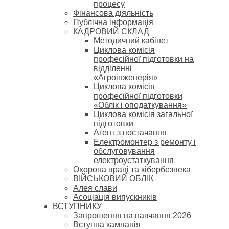
процесу
Фінансова діяльність
Публічна інформація
КАДРОВИЙ СКЛАД
Методичний кабінет
Циклова комісія
професійної підготовки на
відділенні
«Агроінженерія»
Циклова комісія
професійної підготовки
«Облік і оподаткування»
Циклова комісія загальної
підготовки
Агент з постачання
Електромонтер з ремонту і
обслуговування
електроустаткування
Охорона праці та кібербезпека
ВІЙСЬКОВИЙ ОБЛІК
Алея слави
Асоціація випускників
ВСТУПНИКУ
Запрошення на навчання 2026
Вступна кампанія