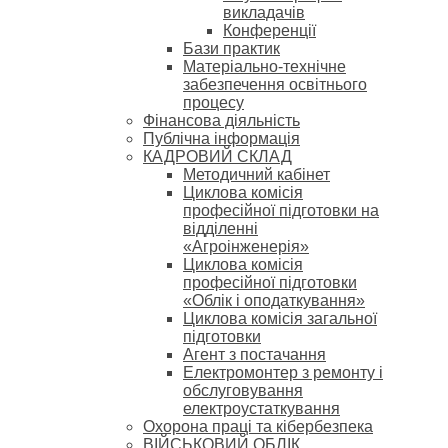
викладачів
Конференції
Бази практик
Матеріально-технічне
забезпечення освітнього
процесу
Фінансова діяльність
Публічна інформація
КАДРОВИЙ СКЛАД
Методичний кабінет
Циклова комісія
професійної підготовки на
відділенні
«Агроінженерія»
Циклова комісія
професійної підготовки
«Облік і оподаткування»
Циклова комісія загальної
підготовки
Агент з постачання
Електромонтер з ремонту і
обслуговування
електроустаткування
Охорона праці та кібербезпека
ВІЙСЬКОВИЙ ОБЛІК