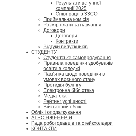
Результати вступної
компанії 2025
Співпраця з ЗЗСО
Приймальна комісія
Розмір плати за навчання
Договори
Договори
Контракти
Відгуки випускників
СТУДЕНТУ
Cтудентське самоврядування
Правила поведінки здобувачів
освіти в коледжі
Пам’ятка щодо поведінки в
умовах воєнного стану
Протидія булінгу
Електронна бібліотека
Медіатека
Рейтинг успішності
Військовий облік
Облік і оподаткування
АГРОІНЖЕНЕРІЯ
Рада роботодавців та стейкхолдери
КОНТАКТИ