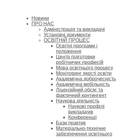
Новини
ПРО НАС
Адміністрація та викладачі
Установчі документи
ОСВІТНІЙ ПРОЦЕС
Освітні програми і
положення
Центр підготовки
робітничих професій
Мова освітнього процесу
Моніторинг якості освіти
Академічна доброчесність
Академічна мобільність
Ліцензійний обсяг та
фактичний контингент
Наукова діяльність
Наукові профілі
викладачів
Конференції
Бази практик
Матеріально-технічне
забезпечення освітнього