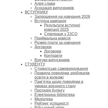
Алея слави
Асоціація випускників
ВСТУПНИКУ
Запрошення на навчання 2026
Вступна кампанія
Результати вступної
компанії 2025
Співпраця з ЗЗСО
Приймальна комісія
Розмір плати за навчання
Договори
Договори
Контракти
Відгуки випускників
СТУДЕНТУ
Cтудентське самоврядування
Правила поведінки здобувачів
освіти в коледжі
Пам’ятка щодо поведінки в
умовах воєнного стану
Протидія булінгу
Електронна бібліотека
Медіатека
Рейтинг успішності
Військовий облік