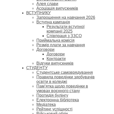
Алея слави
Асоціація випускників
ВСТУПНИКУ
Запрошення на навчання 2026
Вступна кампанія
Результати вступної
компанії 2025
Співпраця з ЗЗСО
Приймальна комісія
Розмір плати за навчання
Договори
Договори
Контракти
Відгуки випускників
СТУДЕНТУ
Cтудентське самоврядування
Правила поведінки здобувачів
освіти в коледжі
Пам’ятка щодо поведінки в
умовах воєнного стану
Протидія булінгу
Електронна бібліотека
Медіатека
Рейтинг успішності
Військовий облік