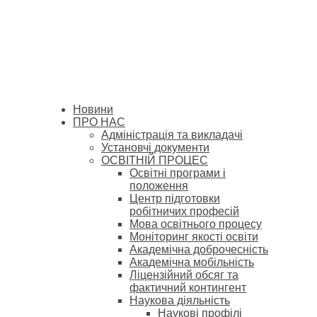
Новини
ПРО НАС
Адміністрація та викладачі
Установчі документи
ОСВІТНІЙ ПРОЦЕС
Освітні програми і
положення
Центр підготовки
робітничих професій
Мова освітнього процесу
Моніторинг якості освіти
Академічна доброчесність
Академічна мобільність
Ліцензійний обсяг та
фактичний контингент
Наукова діяльність
Наукові профілі