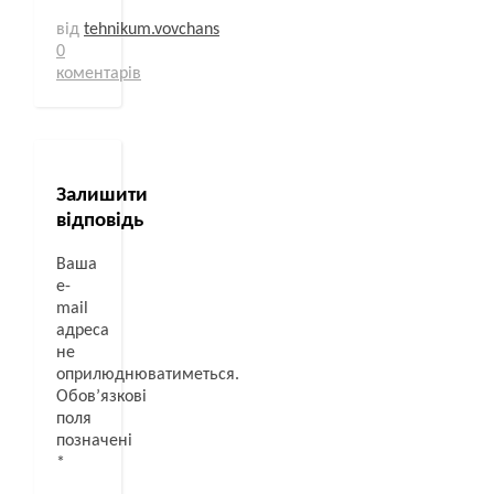
від
tehnikum.vovchans
0
коментарів
Залишити
відповідь
Ваша
e-
mail
адреса
не
оприлюднюватиметься.
Обов’язкові
поля
позначені
*