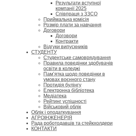
Результати вступної
компанії 2025
Співпраця з ЗЗСО
Приймальна комісія
Розмір плати за навчання
Договори
Договори
Контракти
Відгуки випускників
СТУДЕНТУ
Cтудентське самоврядування
Правила поведінки здобувачів
освіти в коледжі
Пам’ятка щодо поведінки в
умовах воєнного стану
Протидія булінгу
Електронна бібліотека
Медіатека
Рейтинг успішності
Військовий облік
Облік і оподаткування
АГРОІНЖЕНЕРІЯ
Рада роботодавців та стейкхолдери
КОНТАКТИ