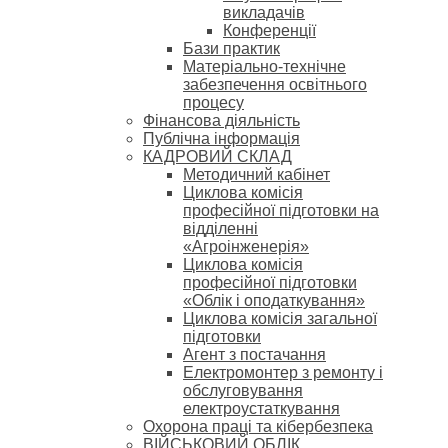
викладачів
Конференції
Бази практик
Матеріально-технічне
забезпечення освітнього
процесу
Фінансова діяльність
Публічна інформація
КАДРОВИЙ СКЛАД
Методичний кабінет
Циклова комісія
професійної підготовки на
відділенні
«Агроінженерія»
Циклова комісія
професійної підготовки
«Облік і оподаткування»
Циклова комісія загальної
підготовки
Агент з постачання
Електромонтер з ремонту і
обслуговування
електроустаткування
Охорона праці та кібербезпека
ВІЙСЬКОВИЙ ОБЛІК