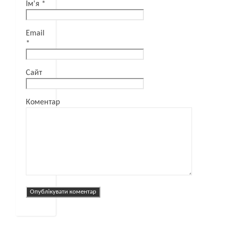
Ім'я
*
Email
*
Сайт
Коментар