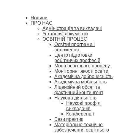
Новини
ПРО НАС
Адміністрація та викладачі
Установчі документи
ОСВІТНІЙ ПРОЦЕС
Освітні програми і
положення
Центр підготовки
робітничих професій
Мова освітнього процесу
Моніторинг якості освіти
Академічна доброчесність
Академічна мобільність
Ліцензійний обсяг та
фактичний контингент
Наукова діяльність
Наукові профілі
викладачів
Конференції
Бази практик
Матеріально-технічне
забезпечення освітнього