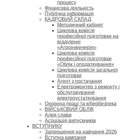
процесу
Фінансова діяльність
Публічна інформація
КАДРОВИЙ СКЛАД
Методичний кабінет
Циклова комісія
професійної підготовки на
відділенні
«Агроінженерія»
Циклова комісія
професійної підготовки
«Облік і оподаткування»
Циклова комісія загальної
підготовки
Агент з постачання
Електромонтер з ремонту і
обслуговування
електроустаткування
Охорона праці та кібербезпека
ВІЙСЬКОВИЙ ОБЛІК
Алея слави
Асоціація випускників
ВСТУПНИКУ
Запрошення на навчання 2026
Вступна кампанія