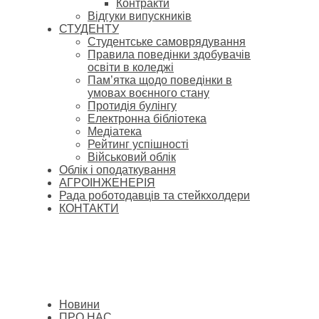
Контракти
Відгуки випускників
СТУДЕНТУ
Cтудентське самоврядування
Правила поведінки здобувачів
освіти в коледжі
Пам’ятка щодо поведінки в
умовах воєнного стану
Протидія булінгу
Електронна бібліотека
Медіатека
Рейтинг успішності
Військовий облік
Облік і оподаткування
АГРОІНЖЕНЕРІЯ
Рада роботодавців та стейкхолдери
КОНТАКТИ
Новини
ПРО НАС