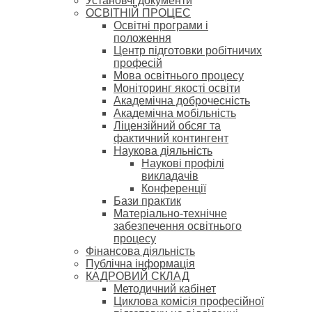
Установчі документи
ОСВІТНІЙ ПРОЦЕС
Освітні програми і
положення
Центр підготовки робітничих
професій
Мова освітнього процесу
Моніторинг якості освіти
Академічна доброчесність
Академічна мобільність
Ліцензійний обсяг та
фактичний контингент
Наукова діяльність
Наукові профілі
викладачів
Конференції
Бази практик
Матеріально-технічне
забезпечення освітнього
процесу
Фінансова діяльність
Публічна інформація
КАДРОВИЙ СКЛАД
Методичний кабінет
Циклова комісія професійної