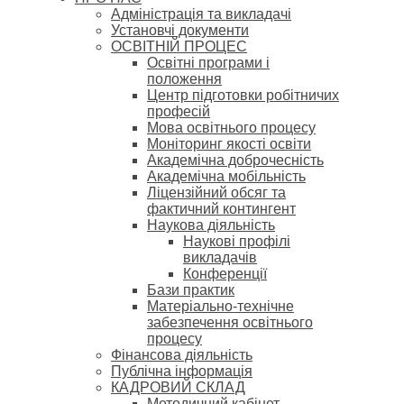
Адміністрація та викладачі
Установчі документи
ОСВІТНІЙ ПРОЦЕС
Освітні програми і
положення
Центр підготовки робітничих
професій
Мова освітнього процесу
Моніторинг якості освіти
Академічна доброчесність
Академічна мобільність
Ліцензійний обсяг та
фактичний контингент
Наукова діяльність
Наукові профілі
викладачів
Конференції
Бази практик
Матеріально-технічне
забезпечення освітнього
процесу
Фінансова діяльність
Публічна інформація
КАДРОВИЙ СКЛАД
Методичний кабінет