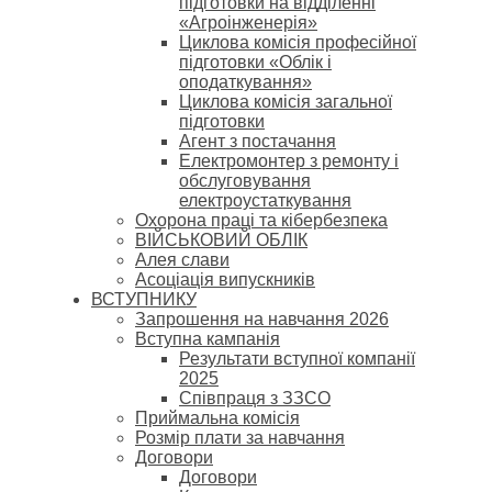
підготовки на відділенні
«Агроінженерія»
Циклова комісія професійної
підготовки «Облік і
оподаткування»
Циклова комісія загальної
підготовки
Агент з постачання
Електромонтер з ремонту і
обслуговування
електроустаткування
Охорона праці та кібербезпека
ВІЙСЬКОВИЙ ОБЛІК
Алея слави
Асоціація випускників
ВСТУПНИКУ
Запрошення на навчання 2026
Вступна кампанія
Результати вступної компанії
2025
Співпраця з ЗЗСО
Приймальна комісія
Розмір плати за навчання
Договори
Договори