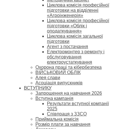
Циклова комісія професійної
підготовки на відділенні
«Агроінженерія»
Циклова комісія професійної
підготовки «Облік і
оподаткування»
Циклова комісія загальної
підготовки
Агент з постачання
Електромонтер з ремонту і
обслуговування
електроустаткування
Охорона праці та кібербезпека
ВІЙСЬКОВИЙ ОБЛІК
Алея слави
Асоціація випускників
ВСТУПНИКУ
Запрошення на навчання 2026
Вступна кампанія
Результати вступної компанії
2025
Співпраця з ЗЗСО
Приймальна комісія
Розмір плати за навчання