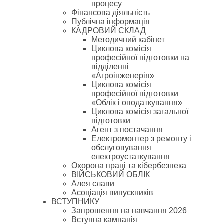
процесу
Фінансова діяльність
Публічна інформація
КАДРОВИЙ СКЛАД
Методичний кабінет
Циклова комісія
професійної підготовки на
відділенні
«Агроінженерія»
Циклова комісія
професійної підготовки
«Облік і оподаткування»
Циклова комісія загальної
підготовки
Агент з постачання
Електромонтер з ремонту і
обслуговування
електроустаткування
Охорона праці та кібербезпека
ВІЙСЬКОВИЙ ОБЛІК
Алея слави
Асоціація випускників
ВСТУПНИКУ
Запрошення на навчання 2026
Вступна кампанія