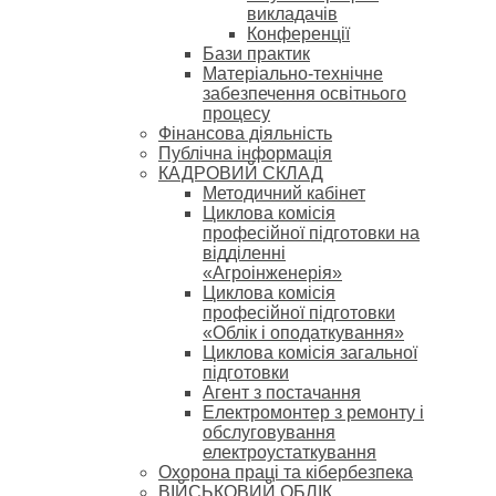
викладачів
Конференції
Бази практик
Матеріально-технічне
забезпечення освітнього
процесу
Фінансова діяльність
Публічна інформація
КАДРОВИЙ СКЛАД
Методичний кабінет
Циклова комісія
професійної підготовки на
відділенні
«Агроінженерія»
Циклова комісія
професійної підготовки
«Облік і оподаткування»
Циклова комісія загальної
підготовки
Агент з постачання
Електромонтер з ремонту і
обслуговування
електроустаткування
Охорона праці та кібербезпека
ВІЙСЬКОВИЙ ОБЛІК