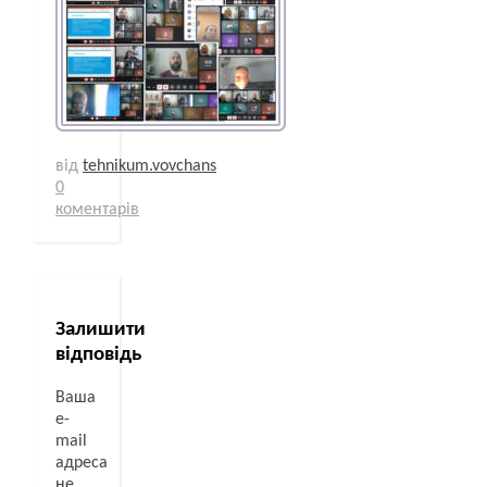
від
tehnikum.vovchans
0
коментарів
Залишити
відповідь
Ваша
e-
mail
адреса
не