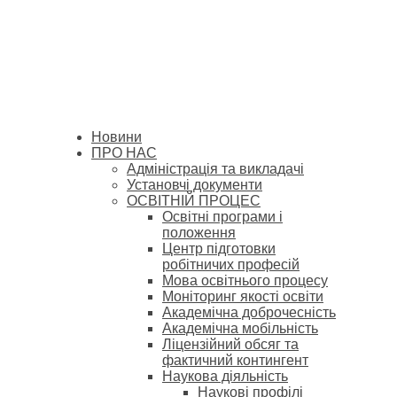
Новини
ПРО НАС
Адміністрація та викладачі
Установчі документи
ОСВІТНІЙ ПРОЦЕС
Освітні програми і
положення
Центр підготовки
робітничих професій
Мова освітнього процесу
Моніторинг якості освіти
Академічна доброчесність
Академічна мобільність
Ліцензійний обсяг та
фактичний контингент
Наукова діяльність
Наукові профілі