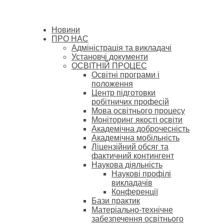
Новини
ПРО НАС
Адміністрація та викладачі
Установчі документи
ОСВІТНІЙ ПРОЦЕС
Освітні програми і
положення
Центр підготовки
робітничих професій
Мова освітнього процесу
Моніторинг якості освіти
Академічна доброчесність
Академічна мобільність
Ліцензійний обсяг та
фактичний контингент
Наукова діяльність
Наукові профілі
викладачів
Конференції
Бази практик
Матеріально-технічне
забезпечення освітнього