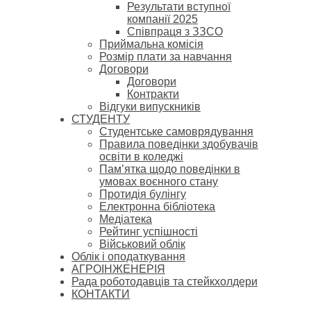
Результати вступної
компанії 2025
Співпраця з ЗЗСО
Приймальна комісія
Розмір плати за навчання
Договори
Договори
Контракти
Відгуки випускників
СТУДЕНТУ
Cтудентське самоврядування
Правила поведінки здобувачів
освіти в коледжі
Пам’ятка щодо поведінки в
умовах воєнного стану
Протидія булінгу
Електронна бібліотека
Медіатека
Рейтинг успішності
Військовий облік
Облік і оподаткування
АГРОІНЖЕНЕРІЯ
Рада роботодавців та стейкхолдери
КОНТАКТИ