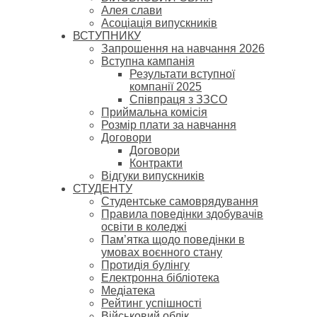
Алея слави
Асоціація випускників
ВСТУПНИКУ
Запрошення на навчання 2026
Вступна кампанія
Результати вступної
компанії 2025
Співпраця з ЗЗСО
Приймальна комісія
Розмір плати за навчання
Договори
Договори
Контракти
Відгуки випускників
СТУДЕНТУ
Cтудентське самоврядування
Правила поведінки здобувачів
освіти в коледжі
Пам’ятка щодо поведінки в
умовах воєнного стану
Протидія булінгу
Електронна бібліотека
Медіатека
Рейтинг успішності
Військовий облік