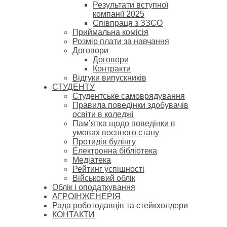
Результати вступної
компанії 2025
Співпраця з ЗЗСО
Приймальна комісія
Розмір плати за навчання
Договори
Договори
Контракти
Відгуки випускників
СТУДЕНТУ
Cтудентське самоврядування
Правила поведінки здобувачів
освіти в коледжі
Пам’ятка щодо поведінки в
умовах воєнного стану
Протидія булінгу
Електронна бібліотека
Медіатека
Рейтинг успішності
Військовий облік
Облік і оподаткування
АГРОІНЖЕНЕРІЯ
Рада роботодавців та стейкхолдери
КОНТАКТИ