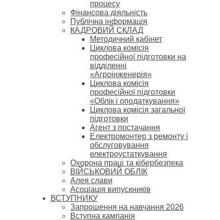
процесу
Фінансова діяльність
Публічна інформація
КАДРОВИЙ СКЛАД
Методичний кабінет
Циклова комісія
професійної підготовки на
відділенні
«Агроінженерія»
Циклова комісія
професійної підготовки
«Облік і оподаткування»
Циклова комісія загальної
підготовки
Агент з постачання
Електромонтер з ремонту і
обслуговування
електроустаткування
Охорона праці та кібербезпека
ВІЙСЬКОВИЙ ОБЛІК
Алея слави
Асоціація випускників
ВСТУПНИКУ
Запрошення на навчання 2026
Вступна кампанія