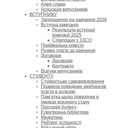
Алея слави
Асоціація випускників
ВСТУПНИКУ
Запрошення на навчання 2026
Вступна кампанія
Результати вступної
компанії 2025
Співпраця з ЗЗСО
Приймальна комісія
Розмір плати за навчання
Договори
Договори
Контракти
Відгуки випускників
СТУДЕНТУ
Cтудентське самоврядування
Правила поведінки здобувачів
освіти в коледжі
Пам’ятка щодо поведінки в
умовах воєнного стану
Протидія булінгу
Електронна бібліотека
Медіатека
Рейтинг успішності
Військовий облік