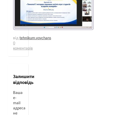
від
tehnikum.vovchans
0
коментарів
Залишити
відповідь
Ваша
e-
mail
адреса
не