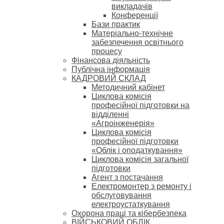
викладачів
Конференції
Бази практик
Матеріально-технічне
забезпечення освітнього
процесу
Фінансова діяльність
Публічна інформація
КАДРОВИЙ СКЛАД
Методичний кабінет
Циклова комісія
професійної підготовки на
відділенні
«Агроінженерія»
Циклова комісія
професійної підготовки
«Облік і оподаткування»
Циклова комісія загальної
підготовки
Агент з постачання
Електромонтер з ремонту і
обслуговування
електроустаткування
Охорона праці та кібербезпека
ВІЙСЬКОВИЙ ОБЛІК