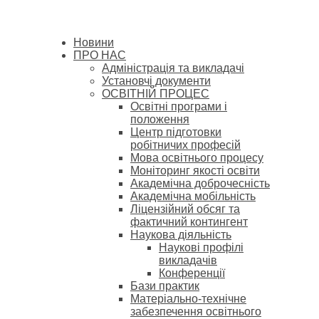
Новини
ПРО НАС
Адміністрація та викладачі
Установчі документи
ОСВІТНІЙ ПРОЦЕС
Освітні програми і
положення
Центр підготовки
робітничих професій
Мова освітнього процесу
Моніторинг якості освіти
Академічна доброчесність
Академічна мобільність
Ліцензійний обсяг та
фактичний контингент
Наукова діяльність
Наукові профілі
викладачів
Конференції
Бази практик
Матеріально-технічне
забезпечення освітнього