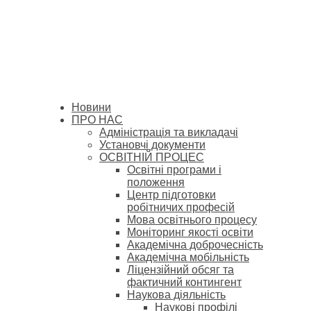
Новини
ПРО НАС
Адміністрація та викладачі
Установчі документи
ОСВІТНІЙ ПРОЦЕС
Освітні програми і
положення
Центр підготовки
робітничих професій
Мова освітнього процесу
Моніторинг якості освіти
Академічна доброчесність
Академічна мобільність
Ліцензійний обсяг та
фактичний контингент
Наукова діяльність
Наукові профілі