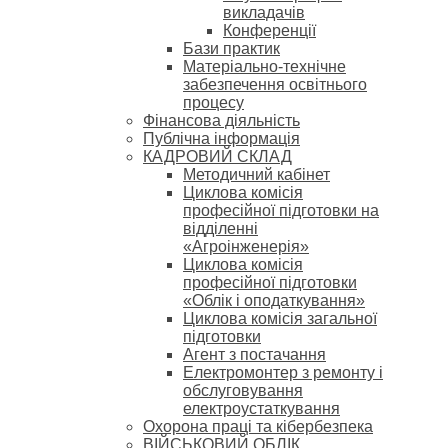
викладачів
Конференції
Бази практик
Матеріально-технічне
забезпечення освітнього
процесу
Фінансова діяльність
Публічна інформація
КАДРОВИЙ СКЛАД
Методичний кабінет
Циклова комісія
професійної підготовки на
відділенні
«Агроінженерія»
Циклова комісія
професійної підготовки
«Облік і оподаткування»
Циклова комісія загальної
підготовки
Агент з постачання
Електромонтер з ремонту і
обслуговування
електроустаткування
Охорона праці та кібербезпека
ВІЙСЬКОВИЙ ОБЛІК