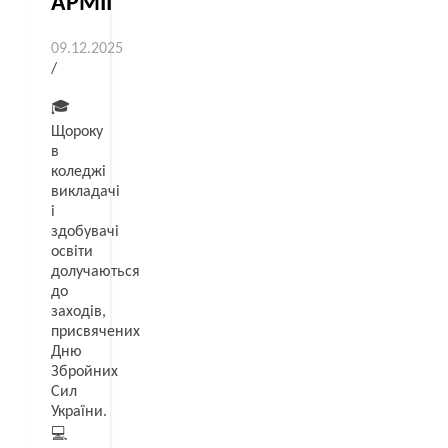
АРМІЇ”
09.12.2025
/
🎓
Щороку
в
коледжі
викладачі
і
здобувачі
освіти
долучаються
до
заходів,
присвячених
Дню
Збройних
Сил
України.
💻