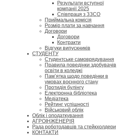
Результати вступної
компанії 2025
Співпраця з ЗЗСО
Приймальна комісія
Розмір плати за навчання
Договори
Договори
Контракти
Відгуки випускників
СТУДЕНТУ
Cтудентське самоврядування
Правила поведінки здобувачів
освіти в коледжі
Пам’ятка щодо поведінки в
умовах воєнного стану
Протидія булінгу
Електронна бібліотека
Медіатека
Рейтинг успішності
Військовий облік
Облік і оподаткування
АГРОІНЖЕНЕРІЯ
Рада роботодавців та стейкхолдери
КОНТАКТИ