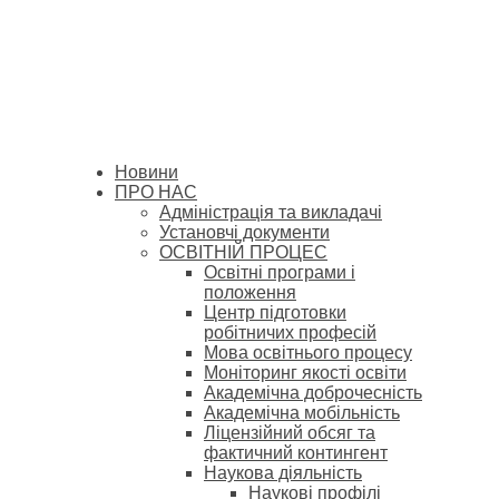
Новини
ПРО НАС
Адміністрація та викладачі
Установчі документи
ОСВІТНІЙ ПРОЦЕС
Освітні програми і
положення
Центр підготовки
робітничих професій
Мова освітнього процесу
Моніторинг якості освіти
Академічна доброчесність
Академічна мобільність
Ліцензійний обсяг та
фактичний контингент
Наукова діяльність
Наукові профілі