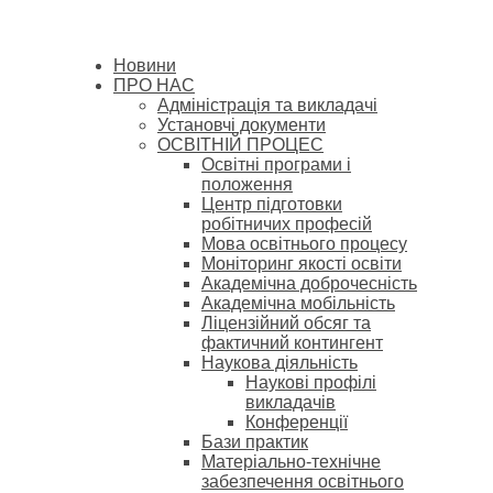
Новини
ПРО НАС
Адміністрація та викладачі
Установчі документи
ОСВІТНІЙ ПРОЦЕС
Освітні програми і
положення
Центр підготовки
робітничих професій
Мова освітнього процесу
Моніторинг якості освіти
Академічна доброчесність
Академічна мобільність
Ліцензійний обсяг та
фактичний контингент
Наукова діяльність
Наукові профілі
викладачів
Конференції
Бази практик
Матеріально-технічне
забезпечення освітнього