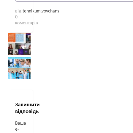
від
tehnikum.vovchans
0
коментарів
Залишити
відповідь
Ваша
e-