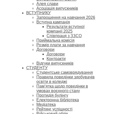
Алея слави
Асоціація випускників
ВСТУПНИКУ
Запрошення на навчання 2026
Вступна кампанія
Результати вступної
компанії 2025
Співпраця з ЗЗСО
Приймальна комісія
Розмір плати за навчання
Договори
Договори
Контракти
Відгуки випускників
СТУДЕНТУ
Cтудентське самоврядування
Правила поведінки здобувачів
освіти в коледжі
Пам’ятка щодо поведінки в
умовах воєнного стану
Протидія булінгу
Електронна бібліотека
Медіатека
Рейтинг успішності
Військовий облік