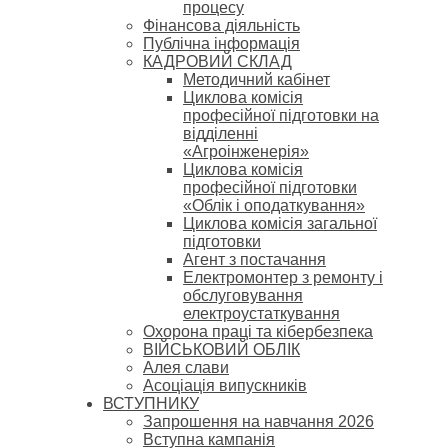
процесу
Фінансова діяльність
Публічна інформація
КАДРОВИЙ СКЛАД
Методичний кабінет
Циклова комісія
професійної підготовки на
відділенні
«Агроінженерія»
Циклова комісія
професійної підготовки
«Облік і оподаткування»
Циклова комісія загальної
підготовки
Агент з постачання
Електромонтер з ремонту і
обслуговування
електроустаткування
Охорона праці та кібербезпека
ВІЙСЬКОВИЙ ОБЛІК
Алея слави
Асоціація випускників
ВСТУПНИКУ
Запрошення на навчання 2026
Вступна кампанія