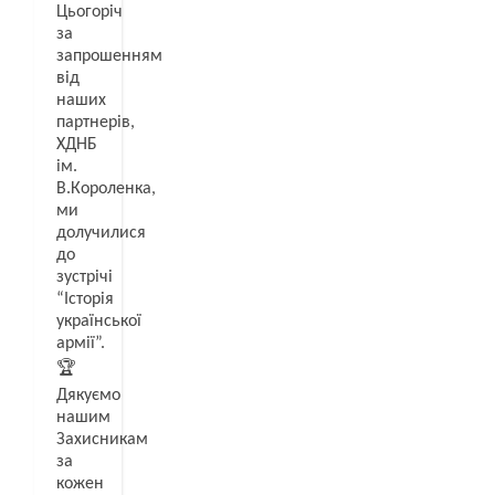
Цьогоріч
за
запрошенням
від
наших
партнерів,
ХДНБ
ім.
В.Короленка,
ми
долучилися
до
зустрічі
“Історія
української
армії”.
🏆
Дякуємо
нашим
Захисникам
за
кожен