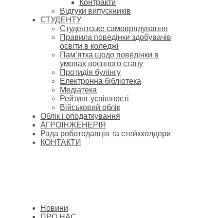
Контракти
Відгуки випускників
СТУДЕНТУ
Cтудентське самоврядування
Правила поведінки здобувачів
освіти в коледжі
Пам’ятка щодо поведінки в
умовах воєнного стану
Протидія булінгу
Електронна бібліотека
Медіатека
Рейтинг успішності
Військовий облік
Облік і оподаткування
АГРОІНЖЕНЕРІЯ
Рада роботодавців та стейкхолдери
КОНТАКТИ
Новини
ПРО НАС