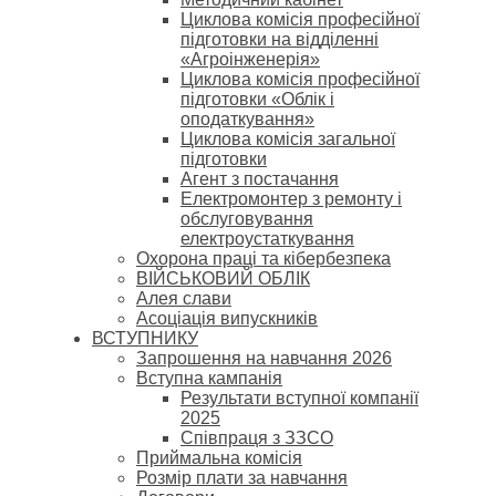
Циклова комісія професійної
підготовки на відділенні
«Агроінженерія»
Циклова комісія професійної
підготовки «Облік і
оподаткування»
Циклова комісія загальної
підготовки
Агент з постачання
Електромонтер з ремонту і
обслуговування
електроустаткування
Охорона праці та кібербезпека
ВІЙСЬКОВИЙ ОБЛІК
Алея слави
Асоціація випускників
ВСТУПНИКУ
Запрошення на навчання 2026
Вступна кампанія
Результати вступної компанії
2025
Співпраця з ЗЗСО
Приймальна комісія
Розмір плати за навчання