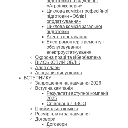
підготовки на відділенні
«Агроінженерія»
Циклова комісія професійної
підготовки «Облік і
оподаткування»
Циклова комісія загальної
підготовки
Агент з постачання
Електромонтер з ремонту і
обслуговування
електроустаткування
Охорона праці та кібербезпека
ВІЙСЬКОВИЙ ОБЛІК
Алея слави
Асоціація випускників
ВСТУПНИКУ
Запрошення на навчання 2026
Вступна кампанія
Результати вступної компанії
2025
Співпраця з ЗЗСО
Приймальна комісія
Розмір плати за навчання
Договори
Договори