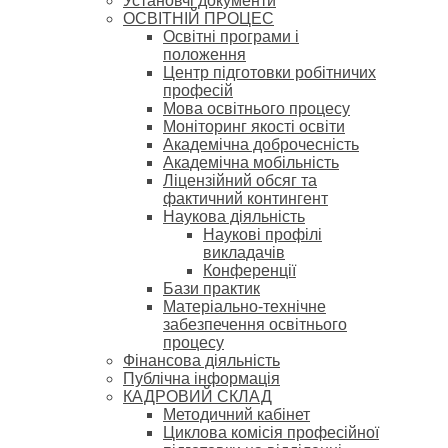
Установчі документи
ОСВІТНІЙ ПРОЦЕС
Освітні програми і
положення
Центр підготовки робітничих
професій
Мова освітнього процесу
Моніторинг якості освіти
Академічна доброчесність
Академічна мобільність
Ліцензійний обсяг та
фактичний контингент
Наукова діяльність
Наукові профілі
викладачів
Конференції
Бази практик
Матеріально-технічне
забезпечення освітнього
процесу
Фінансова діяльність
Публічна інформація
КАДРОВИЙ СКЛАД
Методичний кабінет
Циклова комісія професійної