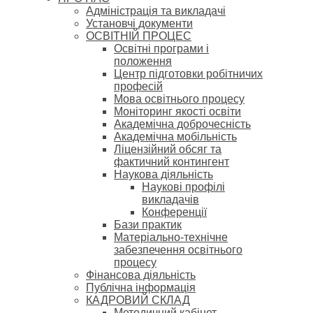
Адміністрація та викладачі
Установчі документи
ОСВІТНІЙ ПРОЦЕС
Освітні програми і
положення
Центр підготовки робітничих
професій
Мова освітнього процесу
Моніторинг якості освіти
Академічна доброчесність
Академічна мобільність
Ліцензійний обсяг та
фактичний контингент
Наукова діяльність
Наукові профілі
викладачів
Конференції
Бази практик
Матеріально-технічне
забезпечення освітнього
процесу
Фінансова діяльність
Публічна інформація
КАДРОВИЙ СКЛАД
Методичний кабінет