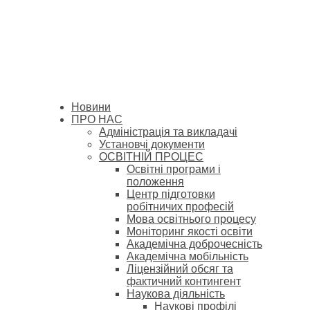
Новини
ПРО НАС
Адміністрація та викладачі
Установчі документи
ОСВІТНІЙ ПРОЦЕС
Освітні програми і
положення
Центр підготовки
робітничих професій
Мова освітнього процесу
Моніторинг якості освіти
Академічна доброчесність
Академічна мобільність
Ліцензійний обсяг та
фактичний контингент
Наукова діяльність
Наукові профілі