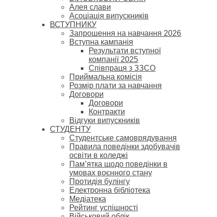
Алея слави
Асоціація випускників
ВСТУПНИКУ
Запрошення на навчання 2026
Вступна кампанія
Результати вступної
компанії 2025
Співпраця з ЗЗСО
Приймальна комісія
Розмір плати за навчання
Договори
Договори
Контракти
Відгуки випускників
СТУДЕНТУ
Cтудентське самоврядування
Правила поведінки здобувачів
освіти в коледжі
Пам’ятка щодо поведінки в
умовах воєнного стану
Протидія булінгу
Електронна бібліотека
Медіатека
Рейтинг успішності
Військовий облік