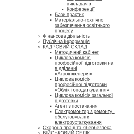
викладачів
Конференції
Бази практик
Матеріально-технічне
забезпечення освітнього
процесу
Фінансова діяльність
Публічна інформація
КАДРОВИЙ СКЛАД
Методичний кабінет
Циклова комісія
професійної підготовки на
відділенні
«Агроінженерія»
Циклова комісія
професійної підготовки
«Облік і оподаткування»
Циклова комісія загальної
підготовки
Агент з постачання
Електромонтер з ремонту і
обслуговування
електроустаткування
Охорона праці та кібербезпека
ВІЙСЬКОВИЙ ОБЛІК