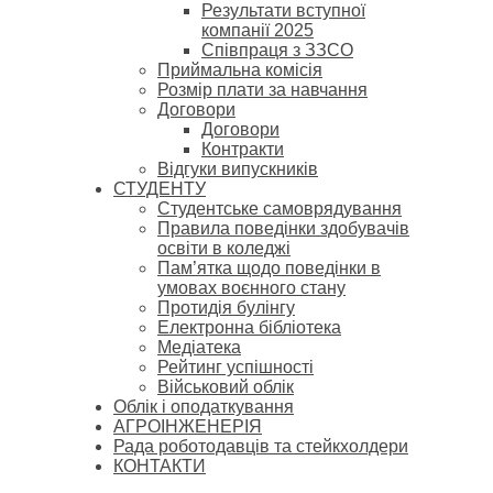
Результати вступної
компанії 2025
Співпраця з ЗЗСО
Приймальна комісія
Розмір плати за навчання
Договори
Договори
Контракти
Відгуки випускників
СТУДЕНТУ
Cтудентське самоврядування
Правила поведінки здобувачів
освіти в коледжі
Пам’ятка щодо поведінки в
умовах воєнного стану
Протидія булінгу
Електронна бібліотека
Медіатека
Рейтинг успішності
Військовий облік
Облік і оподаткування
АГРОІНЖЕНЕРІЯ
Рада роботодавців та стейкхолдери
КОНТАКТИ