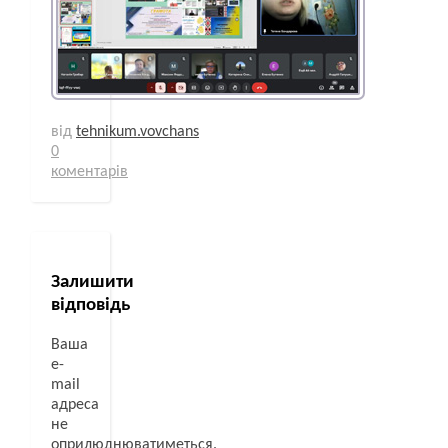
від
tehnikum.vovchans
0
коментарів
Залишити
відповідь
Ваша
e-
mail
адреса
не
оприлюднюватиметься.