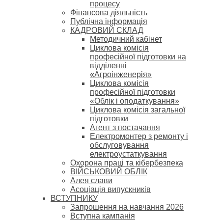
процесу
Фінансова діяльність
Публічна інформація
КАДРОВИЙ СКЛАД
Методичний кабінет
Циклова комісія
професійної підготовки на
відділенні
«Агроінженерія»
Циклова комісія
професійної підготовки
«Облік і оподаткування»
Циклова комісія загальної
підготовки
Агент з постачання
Електромонтер з ремонту і
обслуговування
електроустаткування
Охорона праці та кібербезпека
ВІЙСЬКОВИЙ ОБЛІК
Алея слави
Асоціація випускників
ВСТУПНИКУ
Запрошення на навчання 2026
Вступна кампанія