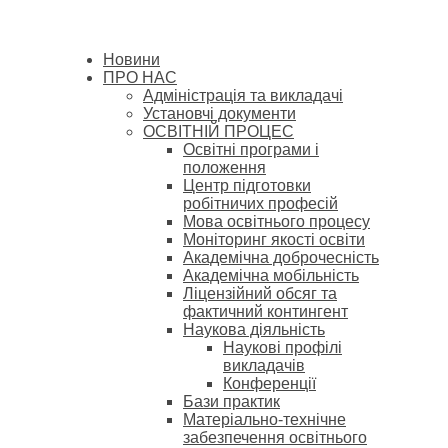
Новини
ПРО НАС
Адміністрація та викладачі
Установчі документи
ОСВІТНІЙ ПРОЦЕС
Освітні програми і
положення
Центр підготовки
робітничих професій
Мова освітнього процесу
Моніторинг якості освіти
Академічна доброчесність
Академічна мобільність
Ліцензійний обсяг та
фактичний контингент
Наукова діяльність
Наукові профілі
викладачів
Конференції
Бази практик
Матеріально-технічне
забезпечення освітнього