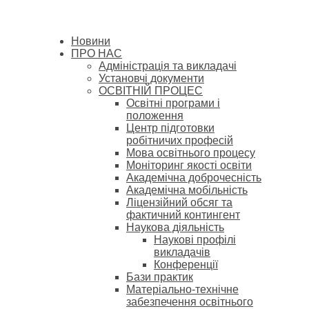
Новини
ПРО НАС
Адміністрація та викладачі
Установчі документи
ОСВІТНІЙ ПРОЦЕС
Освітні програми і
положення
Центр підготовки
робітничих професій
Мова освітнього процесу
Моніторинг якості освіти
Академічна доброчесність
Академічна мобільність
Ліцензійний обсяг та
фактичний контингент
Наукова діяльність
Наукові профілі
викладачів
Конференції
Бази практик
Матеріально-технічне
забезпечення освітнього