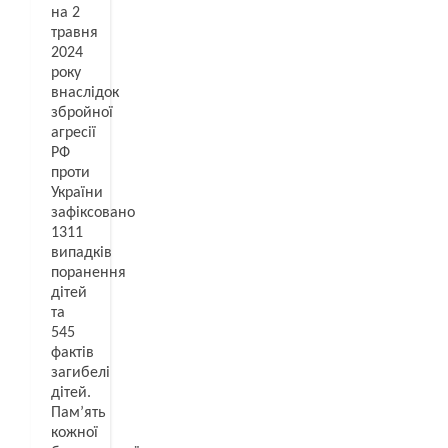
на 2
травня
2024
року
внаслідок
збройної
агресії
РФ
проти
України
зафіксовано
1311
випадків
поранення
дітей
та
545
фактів
загибелі
дітей.
Пам’ять
кожної