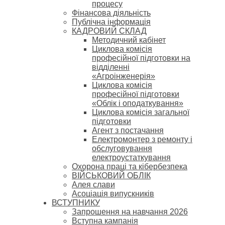
процесу
Фінансова діяльність
Публічна інформація
КАДРОВИЙ СКЛАД
Методичний кабінет
Циклова комісія
професійної підготовки на
відділенні
«Агроінженерія»
Циклова комісія
професійної підготовки
«Облік і оподаткування»
Циклова комісія загальної
підготовки
Агент з постачання
Електромонтер з ремонту і
обслуговування
електроустаткування
Охорона праці та кібербезпека
ВІЙСЬКОВИЙ ОБЛІК
Алея слави
Асоціація випускників
ВСТУПНИКУ
Запрошення на навчання 2026
Вступна кампанія