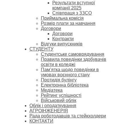
Результати вступної
компанії 2025
Співпраця з ЗЗСО
Приймальна комісія
Розмір плати за навчання
Договори
Договори
Контракти
Відгуки випускників
СТУДЕНТУ
Cтудентське самоврядування
Правила поведінки здобувачів
освіти в коледжі
Пам’ятка щодо поведінки в
умовах воєнного стану
Протидія булінгу
Електронна бібліотека
Медіатека
Рейтинг успішності
Військовий облік
Облік і оподаткування
АГРОІНЖЕНЕРІЯ
Рада роботодавців та стейкхолдери
КОНТАКТИ