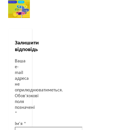
Залишити
відповідь
Ваша
e-
mail
адреса
не
оприлюднюватиметься.
Обов’язкові
поля
позначені
*
Ім'я
*