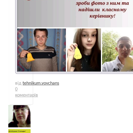
від
tehnikum.vovchans
0
коментарів