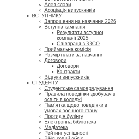
Алея слави
Асоціація випускників
ВСТУПНИКУ
Запрошення на навчання 2026
Вступна кампанія
Результати вступної
компанії 2025
Співпраця з ЗЗСО
Приймальна комісія
Розмір плати за навчання
Договори
Договори
Контракти
Відгуки випускників
СТУДЕНТУ
Cтудентське самоврядування
Правила поведінки здобувачів
освіти в коледжі
Пам’ятка щодо поведінки в
умовах воєнного стану
Протидія булінгу
Електронна бібліотека
Медіатека
Рейтинг успішності
Військовий облік