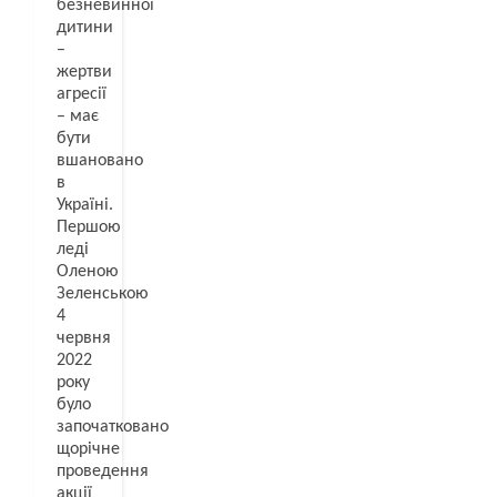
безневинної
дитини
–
жертви
агресії
– має
бути
вшановано
в
Україні.
Першою
леді
Оленою
Зеленською
4
червня
2022
року
було
започатковано
щорічне
проведення
акції