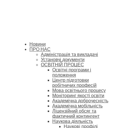
Новини
ПРО НАС
Адміністрація та викладачі
Установчі документи
ОСВІТНІЙ ПРОЦЕС
Освітні програми і
положення
Центр підготовки
робітничих професій
Мова освітнього процесу
Моніторинг якості освіти
Академічна доброчесність
Академічна мобільність
Ліцензійний обсяг та
фактичний контингент
Наукова діяльність
Наукові профілі