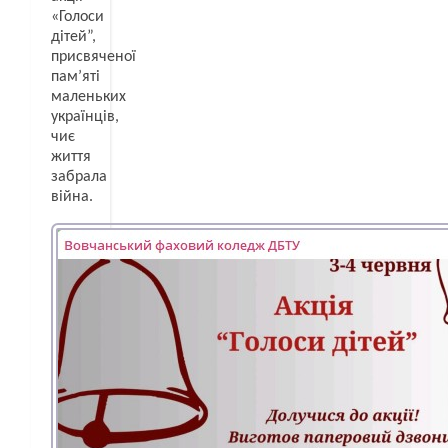
«Голоси
дітей”,
присвяченої
пам’яті
маленьких
українців,
чиє
життя
забрала
війна.