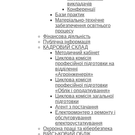
викладачів
Конференції
Бази практик
Матеріально-технічне
забезпечення освітнього
процесу
Фінансова діяльність
Публічна інформація
КАДРОВИЙ СКЛАД
Методичний кабінет
Циклова комісія
професійної підготовки на
відділенні
«Агроінженерія»
Циклова комісія
професійної підготовки
«Облік і оподаткування»
Циклова комісія загальної
підготовки
Агент з постачання
Електромонтер з ремонту і
обслуговування
електроустаткування
Охорона праці та кібербезпека
ВІЙСЬКОВИЙ ОБЛІК