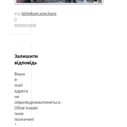
від
tehnikum.vovchans
0
коментарів
Залишити
відповідь
Ваша
e-
mail
адреса
не
оприлюднюватиметься.
Обов’язкові
поля
позначені
*