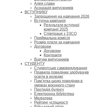
Алея слави
Асоціація випускників
ВСТУПНИКУ
Запрошення на навчання 2026
Вступна кампанія
Результати вступної
компанії 2025
Співпраця з ЗЗСО
Приймальна комісія
Розмір плати за навчання
Договори
Договори
Контракти
Відгуки випускників
СТУДЕНТУ
Cтудентське самоврядування
Правила поведінки здобувачів
освіти в коледжі
Пам’ятка щодо поведінки в
умовах воєнного стану
Протидія булінгу
Електронна бібліотека
Медіатека
Рейтинг успішності
Військовий облік