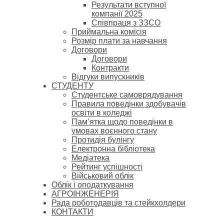
Результати вступної
компанії 2025
Співпраця з ЗЗСО
Приймальна комісія
Розмір плати за навчання
Договори
Договори
Контракти
Відгуки випускників
СТУДЕНТУ
Cтудентське самоврядування
Правила поведінки здобувачів
освіти в коледжі
Пам’ятка щодо поведінки в
умовах воєнного стану
Протидія булінгу
Електронна бібліотека
Медіатека
Рейтинг успішності
Військовий облік
Облік і оподаткування
АГРОІНЖЕНЕРІЯ
Рада роботодавців та стейкхолдери
КОНТАКТИ