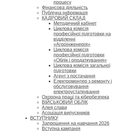
процесу
Фінансова діяльність
Публічна інформація
КАДРОВИЙ СКЛАД
Методичний кабінет
Циклова комісія
професійної підготовки на
відділенні
«Агроінженерія»
Циклова комісія
професійної підготовки
«Облік і оподаткування»
Циклова комісія загальної
підготовки
Агент з постачання
Електромонтер з ремонту і
обслуговування
електроустаткування
Охорона праці та кібербезпека
ВІЙСЬКОВИЙ ОБЛІК
Алея слави
Асоціація випускників
ВСТУПНИКУ
Запрошення на навчання 2026
Вступна кампанія