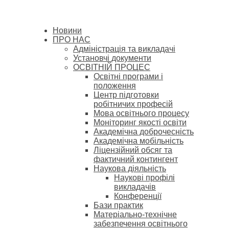
Новини
ПРО НАС
Адміністрація та викладачі
Установчі документи
ОСВІТНІЙ ПРОЦЕС
Освітні програми і
положення
Центр підготовки
робітничих професій
Мова освітнього процесу
Моніторинг якості освіти
Академічна доброчесність
Академічна мобільність
Ліцензійний обсяг та
фактичний контингент
Наукова діяльність
Наукові профілі
викладачів
Конференції
Бази практик
Матеріально-технічне
забезпечення освітнього