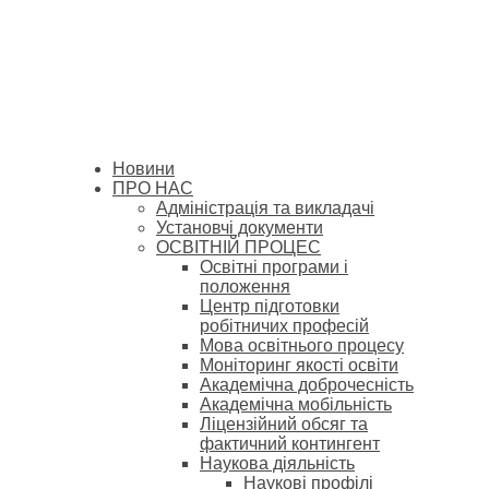
Новини
ПРО НАС
Адміністрація та викладачі
Установчі документи
ОСВІТНІЙ ПРОЦЕС
Освітні програми і
положення
Центр підготовки
робітничих професій
Мова освітнього процесу
Моніторинг якості освіти
Академічна доброчесність
Академічна мобільність
Ліцензійний обсяг та
фактичний контингент
Наукова діяльність
Наукові профілі