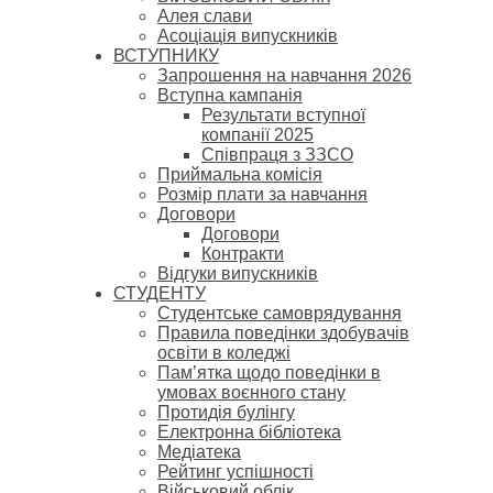
Алея слави
Асоціація випускників
ВСТУПНИКУ
Запрошення на навчання 2026
Вступна кампанія
Результати вступної
компанії 2025
Співпраця з ЗЗСО
Приймальна комісія
Розмір плати за навчання
Договори
Договори
Контракти
Відгуки випускників
СТУДЕНТУ
Cтудентське самоврядування
Правила поведінки здобувачів
освіти в коледжі
Пам’ятка щодо поведінки в
умовах воєнного стану
Протидія булінгу
Електронна бібліотека
Медіатека
Рейтинг успішності
Військовий облік