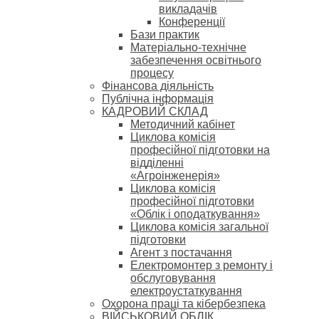
викладачів
Конференції
Бази практик
Матеріально-технічне
забезпечення освітнього
процесу
Фінансова діяльність
Публічна інформація
КАДРОВИЙ СКЛАД
Методичний кабінет
Циклова комісія
професійної підготовки на
відділенні
«Агроінженерія»
Циклова комісія
професійної підготовки
«Облік і оподаткування»
Циклова комісія загальної
підготовки
Агент з постачання
Електромонтер з ремонту і
обслуговування
електроустаткування
Охорона праці та кібербезпека
ВІЙСЬКОВИЙ ОБЛІК