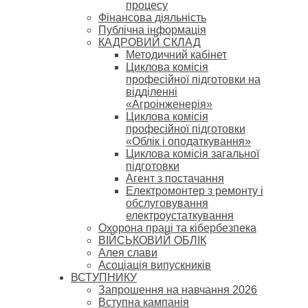
процесу
Фінансова діяльність
Публічна інформація
КАДРОВИЙ СКЛАД
Методичний кабінет
Циклова комісія
професійної підготовки на
відділенні
«Агроінженерія»
Циклова комісія
професійної підготовки
«Облік і оподаткування»
Циклова комісія загальної
підготовки
Агент з постачання
Електромонтер з ремонту і
обслуговування
електроустаткування
Охорона праці та кібербезпека
ВІЙСЬКОВИЙ ОБЛІК
Алея слави
Асоціація випускників
ВСТУПНИКУ
Запрошення на навчання 2026
Вступна кампанія