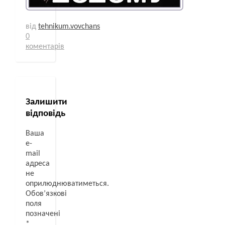
від
tehnikum.vovchans
0
коментарів
Залишити
відповідь
Ваша
e-
mail
адреса
не
оприлюднюватиметься.
Обов’язкові
поля
позначені
*