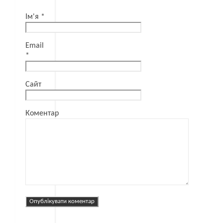
Ім'я
*
Email
*
Сайт
Коментар