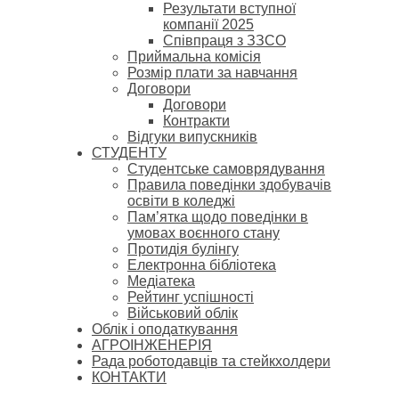
Результати вступної
компанії 2025
Співпраця з ЗЗСО
Приймальна комісія
Розмір плати за навчання
Договори
Договори
Контракти
Відгуки випускників
СТУДЕНТУ
Cтудентське самоврядування
Правила поведінки здобувачів
освіти в коледжі
Пам’ятка щодо поведінки в
умовах воєнного стану
Протидія булінгу
Електронна бібліотека
Медіатека
Рейтинг успішності
Військовий облік
Облік і оподаткування
АГРОІНЖЕНЕРІЯ
Рада роботодавців та стейкхолдери
КОНТАКТИ