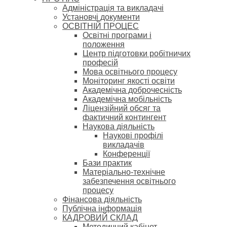
Адміністрація та викладачі
Установчі документи
ОСВІТНІЙ ПРОЦЕС
Освітні програми і
положення
Центр підготовки робітничих
професій
Мова освітнього процесу
Моніторинг якості освіти
Академічна доброчесність
Академічна мобільність
Ліцензійний обсяг та
фактичний контингент
Наукова діяльність
Наукові профілі
викладачів
Конференції
Бази практик
Матеріально-технічне
забезпечення освітнього
процесу
Фінансова діяльність
Публічна інформація
КАДРОВИЙ СКЛАД
Методичний кабінет