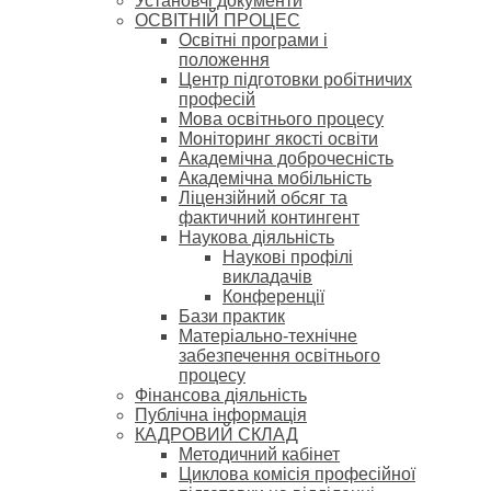
Установчі документи
ОСВІТНІЙ ПРОЦЕС
Освітні програми і
положення
Центр підготовки робітничих
професій
Мова освітнього процесу
Моніторинг якості освіти
Академічна доброчесність
Академічна мобільність
Ліцензійний обсяг та
фактичний контингент
Наукова діяльність
Наукові профілі
викладачів
Конференції
Бази практик
Матеріально-технічне
забезпечення освітнього
процесу
Фінансова діяльність
Публічна інформація
КАДРОВИЙ СКЛАД
Методичний кабінет
Циклова комісія професійної