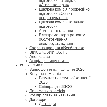
підготовки на відділенні
«Агроінженерія»
Циклова комісія професійної
підготовки «Облік і
оподаткування»
Циклова комісія загальної
підготовки
Агент з постачання
Електромонтер з ремонту і
обслуговування
електроустаткування
Охорона праці та кібербезпека
ВІЙСЬКОВИЙ ОБЛІК
Алея слави
Асоціація випускників
ВСТУПНИКУ
Запрошення на навчання 2026
Вступна кампанія
Результати вступної компанії
2025
Співпраця з ЗЗСО
Приймальна комісія
Розмір плати за навчання
Договори
Договори