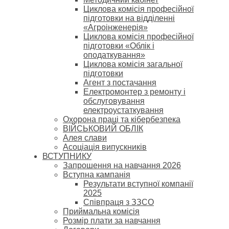
Циклова комісія професійної
підготовки на відділенні
«Агроінженерія»
Циклова комісія професійної
підготовки «Облік і
оподаткування»
Циклова комісія загальної
підготовки
Агент з постачання
Електромонтер з ремонту і
обслуговування
електроустаткування
Охорона праці та кібербезпека
ВІЙСЬКОВИЙ ОБЛІК
Алея слави
Асоціація випускників
ВСТУПНИКУ
Запрошення на навчання 2026
Вступна кампанія
Результати вступної компанії
2025
Співпраця з ЗЗСО
Приймальна комісія
Розмір плати за навчання