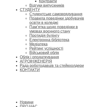
Контракти
Відгуки випускників
СТУДЕНТУ
Cтудентське самоврядування
Правила поведінки здобувачів
освіти в коледжі
Пам’ятка щодо поведінки в
умовах воєнного стану
Протидія булінгу
Електронна бібліотека
Медіатека
Рейтинг успішності
Військовий облік
Облік і оподаткування
АГРОІНЖЕНЕРІЯ
Рада роботодавців та стейкхолдери
КОНТАКТИ
Новини
ПРО НАС