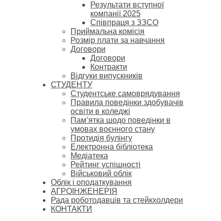
Результати вступної
компанії 2025
Співпраця з ЗЗСО
Приймальна комісія
Розмір плати за навчання
Договори
Договори
Контракти
Відгуки випускників
СТУДЕНТУ
Cтудентське самоврядування
Правила поведінки здобувачів
освіти в коледжі
Пам’ятка щодо поведінки в
умовах воєнного стану
Протидія булінгу
Електронна бібліотека
Медіатека
Рейтинг успішності
Військовий облік
Облік і оподаткування
АГРОІНЖЕНЕРІЯ
Рада роботодавців та стейкхолдери
КОНТАКТИ