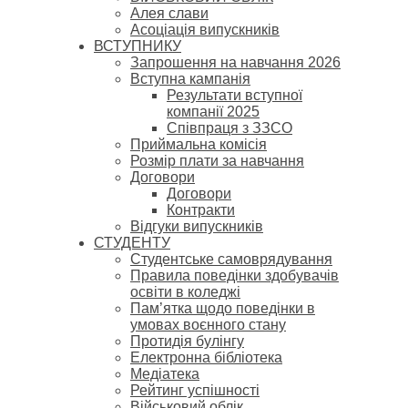
Алея слави
Асоціація випускників
ВСТУПНИКУ
Запрошення на навчання 2026
Вступна кампанія
Результати вступної
компанії 2025
Співпраця з ЗЗСО
Приймальна комісія
Розмір плати за навчання
Договори
Договори
Контракти
Відгуки випускників
СТУДЕНТУ
Cтудентське самоврядування
Правила поведінки здобувачів
освіти в коледжі
Пам’ятка щодо поведінки в
умовах воєнного стану
Протидія булінгу
Електронна бібліотека
Медіатека
Рейтинг успішності
Військовий облік