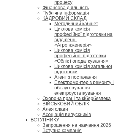
процесу
Фінансова діяльність
Публічна інформація
КАДРОВИЙ СКЛАД
Методичний кабінет
Циклова комісія
професійної підготовки на
відділенні
«Агроінженерія»
Циклова комісія
професійної підготовки
«Облік і оподаткування»
Циклова комісія загальної
підготовки
Агент з постачання
Електромонтер з ремонту і
обслуговування
електроустаткування
Охорона праці та кібербезпека
ВІЙСЬКОВИЙ ОБЛІК
Алея слави
Асоціація випускників
ВСТУПНИКУ
Запрошення на навчання 2026
Вступна кампанія