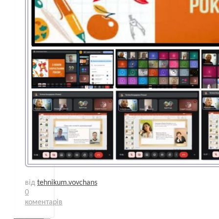
від
tehnikum.vovchans
0
коментарів