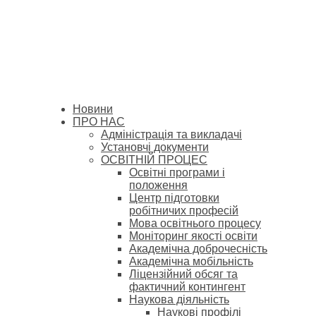
Новини
ПРО НАС
Адміністрація та викладачі
Установчі документи
ОСВІТНІЙ ПРОЦЕС
Освітні програми і
положення
Центр підготовки
робітничих професій
Мова освітнього процесу
Моніторинг якості освіти
Академічна доброчесність
Академічна мобільність
Ліцензійний обсяг та
фактичний контингент
Наукова діяльність
Наукові профілі