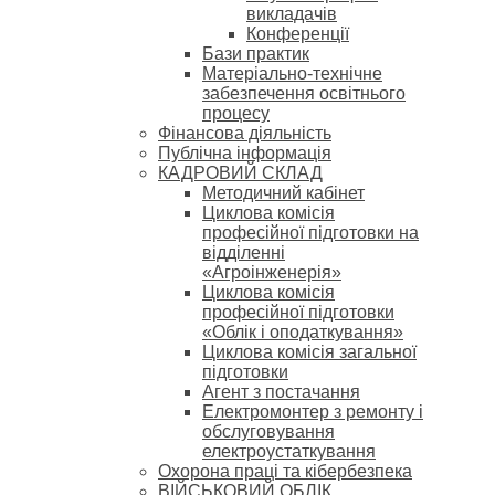
викладачів
Конференції
Бази практик
Матеріально-технічне
забезпечення освітнього
процесу
Фінансова діяльність
Публічна інформація
КАДРОВИЙ СКЛАД
Методичний кабінет
Циклова комісія
професійної підготовки на
відділенні
«Агроінженерія»
Циклова комісія
професійної підготовки
«Облік і оподаткування»
Циклова комісія загальної
підготовки
Агент з постачання
Електромонтер з ремонту і
обслуговування
електроустаткування
Охорона праці та кібербезпека
ВІЙСЬКОВИЙ ОБЛІК