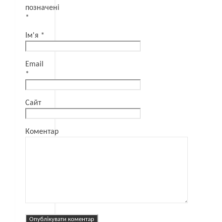
позначені
*
Ім'я
*
Email
*
Сайт
Коментар