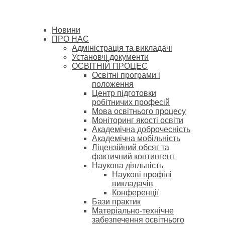
Новини
ПРО НАС
Адміністрація та викладачі
Установчі документи
ОСВІТНІЙ ПРОЦЕС
Освітні програми і
положення
Центр підготовки
робітничих професій
Мова освітнього процесу
Моніторинг якості освіти
Академічна доброчесність
Академічна мобільність
Ліцензійний обсяг та
фактичний контингент
Наукова діяльність
Наукові профілі
викладачів
Конференції
Бази практик
Матеріально-технічне
забезпечення освітнього