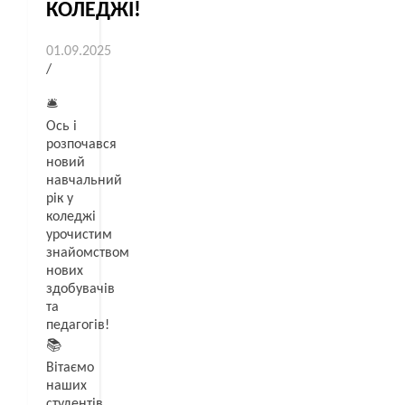
КОЛЕДЖІ!
01.09.2025
/
🛎
Ось і
розпочався
новий
навчальний
рік у
коледжі
урочистим
знайомством
нових
здобувачів
та
педагогів!
📚
Вітаємо
наших
студентів,