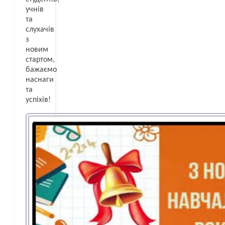
учнів
та
слухачів
з
новим
стартом,
бажаємо
наснаги
та
успіхів!