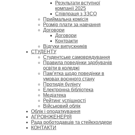
Результати вступної
компанії 2025
Співпраця з ЗЗСО
Приймальна комісія
Розмір плати за навчання
Договори
Договори
Контракти
Відгуки випускників
СТУДЕНТУ
Cтудентське самоврядування
Правила поведінки здобувачів
освіти в коледжі
Пам’ятка щодо поведінки в
умовах воєнного стану
Протидія булінгу
Електронна бібліотека
Медіатека
Рейтинг успішності
Військовий облік
Облік і оподаткування
АГРОІНЖЕНЕРІЯ
Рада роботодавців та стейкхолдери
КОНТАКТИ