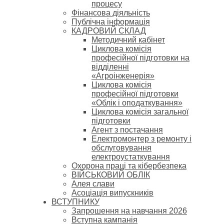
процесу
Фінансова діяльність
Публічна інформація
КАДРОВИЙ СКЛАД
Методичний кабінет
Циклова комісія
професійної підготовки на
відділенні
«Агроінженерія»
Циклова комісія
професійної підготовки
«Облік і оподаткування»
Циклова комісія загальної
підготовки
Агент з постачання
Електромонтер з ремонту і
обслуговування
електроустаткування
Охорона праці та кібербезпека
ВІЙСЬКОВИЙ ОБЛІК
Алея слави
Асоціація випускників
ВСТУПНИКУ
Запрошення на навчання 2026
Вступна кампанія