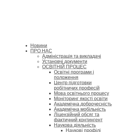
Новини
ПРО НАС
Адміністрація та викладачі
Установчі документи
ОСВІТНІЙ ПРОЦЕС
Освітні програми і
положення
Центр підготовки
робітничих професій
Мова освітнього процесу
Моніторинг якості освіти
Академічна доброчесність
Академічна мобільність
Ліцензійний обсяг та
фактичний контингент
Наукова діяльність
Наукові профілі