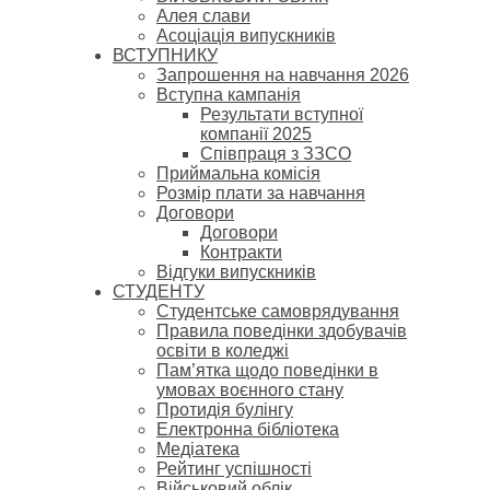
Алея слави
Асоціація випускників
ВСТУПНИКУ
Запрошення на навчання 2026
Вступна кампанія
Результати вступної
компанії 2025
Співпраця з ЗЗСО
Приймальна комісія
Розмір плати за навчання
Договори
Договори
Контракти
Відгуки випускників
СТУДЕНТУ
Cтудентське самоврядування
Правила поведінки здобувачів
освіти в коледжі
Пам’ятка щодо поведінки в
умовах воєнного стану
Протидія булінгу
Електронна бібліотека
Медіатека
Рейтинг успішності
Військовий облік