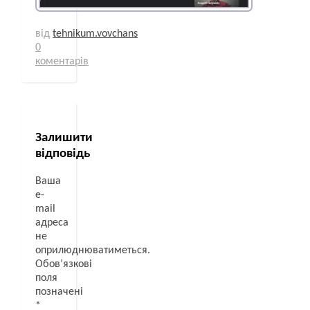
від
tehnikum.vovchans
0
коментарів
Залишити
відповідь
Ваша
e-
mail
адреса
не
оприлюднюватиметься.
Обов’язкові
поля
позначені
*