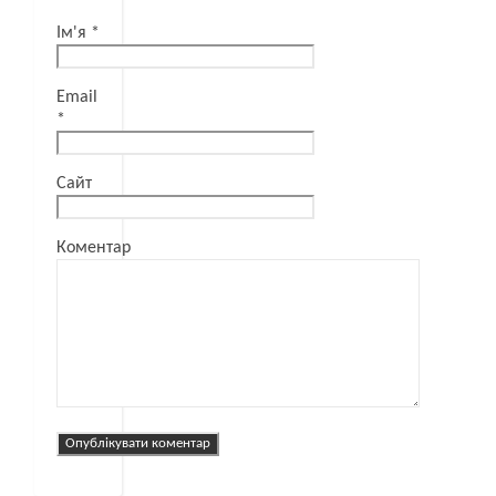
Ім'я
*
Email
*
Сайт
Коментар