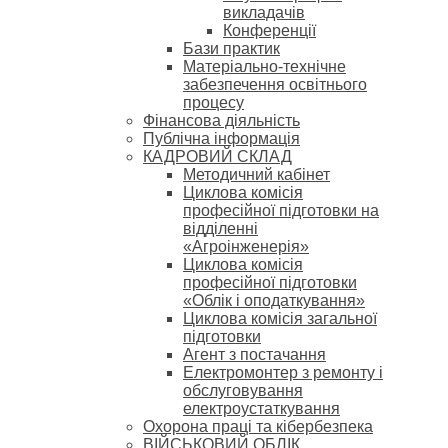
викладачів
Конференції
Бази практик
Матеріально-технічне
забезпечення освітнього
процесу
Фінансова діяльність
Публічна інформація
КАДРОВИЙ СКЛАД
Методичний кабінет
Циклова комісія
професійної підготовки на
відділенні
«Агроінженерія»
Циклова комісія
професійної підготовки
«Облік і оподаткування»
Циклова комісія загальної
підготовки
Агент з постачання
Електромонтер з ремонту і
обслуговування
електроустаткування
Охорона праці та кібербезпека
ВІЙСЬКОВИЙ ОБЛІК