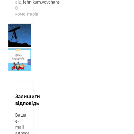
від
tehnikum.vovchans
0
коментарів
Залишити
відповідь
Ваша
e-
mail
адреса