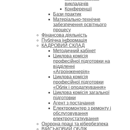
викладачів
Конференції
Бази практик
Матеріально-технічне
забезпечення освітнього
процесу
Фінансова діяльність
Публічна інформація
КАДРОВИЙ СКЛАД
Методичний кабінет
Циклова комісія
професійної підготовки на
відділенні
«Агроінженерія»
Циклова комісія
професійної підготовки
«Облік і оподаткування»
Циклова комісія загальної
підготовки
Агент з постачання
Електромонтер з ремонту і
обслуговування
електроустаткування
Охорона праці та кібербезпека
ВІЙСЬКОВИЙ ОБЛІК