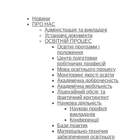
Новини
ПРО НАС
Адміністрація та викладачі
Установчі документи
ОСВІТНІЙ ПРОЦЕС
Освітні програми і
положення
Центр підготовки
робітничих професій
Мова освітнього процесу
Моніторинг якості освіти
Академічна доброчесність
Академічна мобільність
Ліцензійний обсяг та
фактичний контингент
Наукова діяльність
Наукові профілі
викладачів
Конференції
Бази практик
Матеріально-технічне
забезпечення освітнього