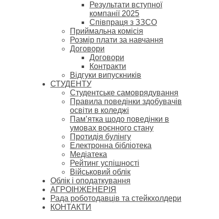
Результати вступної
компанії 2025
Співпраця з ЗЗСО
Приймальна комісія
Розмір плати за навчання
Договори
Договори
Контракти
Відгуки випускників
СТУДЕНТУ
Cтудентське самоврядування
Правила поведінки здобувачів
освіти в коледжі
Пам’ятка щодо поведінки в
умовах воєнного стану
Протидія булінгу
Електронна бібліотека
Медіатека
Рейтинг успішності
Військовий облік
Облік і оподаткування
АГРОІНЖЕНЕРІЯ
Рада роботодавців та стейкхолдери
КОНТАКТИ