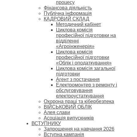
процесу
Фінансова діяльність
Публічна інформація
КАДРОВИЙ СКЛАД
Методичний кабінет
Циклова комісія
професійної підготовки на
відділенні
«Агроінженерія»
Циклова комісія
професійної підготовки
«Облік і оподаткування»
Циклова комісія загальної
підготовки
Агент з постачання
Електромонтер з ремонту і
обслуговування
електроустаткування
Охорона праці та кібербезпека
ВІЙСЬКОВИЙ ОБЛІК
Алея слави
Асоціація випускників
ВСТУПНИКУ
Запрошення на навчання 2026
Вступна кампанія