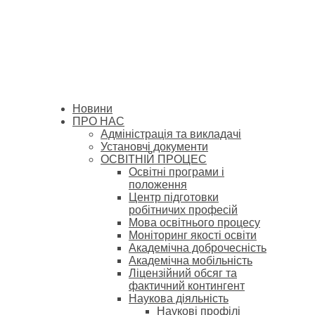
Новини
ПРО НАС
Адміністрація та викладачі
Установчі документи
ОСВІТНІЙ ПРОЦЕС
Освітні програми і
положення
Центр підготовки
робітничих професій
Мова освітнього процесу
Моніторинг якості освіти
Академічна доброчесність
Академічна мобільність
Ліцензійний обсяг та
фактичний контингент
Наукова діяльність
Наукові профілі