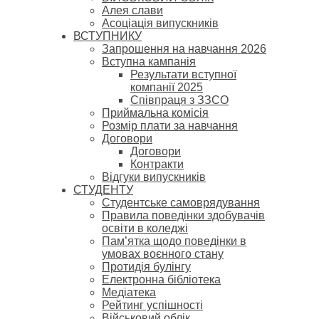
Алея слави
Асоціація випускників
ВСТУПНИКУ
Запрошення на навчання 2026
Вступна кампанія
Результати вступної
компанії 2025
Співпраця з ЗЗСО
Приймальна комісія
Розмір плати за навчання
Договори
Договори
Контракти
Відгуки випускників
СТУДЕНТУ
Cтудентське самоврядування
Правила поведінки здобувачів
освіти в коледжі
Пам’ятка щодо поведінки в
умовах воєнного стану
Протидія булінгу
Електронна бібліотека
Медіатека
Рейтинг успішності
Військовий облік