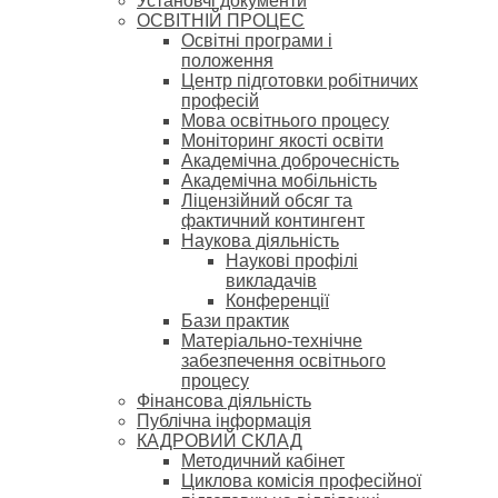
Установчі документи
ОСВІТНІЙ ПРОЦЕС
Освітні програми і
положення
Центр підготовки робітничих
професій
Мова освітнього процесу
Моніторинг якості освіти
Академічна доброчесність
Академічна мобільність
Ліцензійний обсяг та
фактичний контингент
Наукова діяльність
Наукові профілі
викладачів
Конференції
Бази практик
Матеріально-технічне
забезпечення освітнього
процесу
Фінансова діяльність
Публічна інформація
КАДРОВИЙ СКЛАД
Методичний кабінет
Циклова комісія професійної