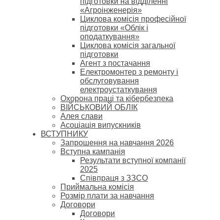
підготовки на відділенні
«Агроінженерія»
Циклова комісія професійної
підготовки «Облік і
оподаткування»
Циклова комісія загальної
підготовки
Агент з постачання
Електромонтер з ремонту і
обслуговування
електроустаткування
Охорона праці та кібербезпека
ВІЙСЬКОВИЙ ОБЛІК
Алея слави
Асоціація випускників
ВСТУПНИКУ
Запрошення на навчання 2026
Вступна кампанія
Результати вступної компанії
2025
Співпраця з ЗЗСО
Приймальна комісія
Розмір плати за навчання
Договори
Договори