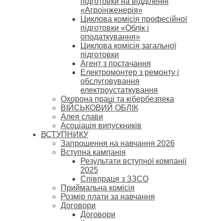
підготовки на відділенні
«Агроінженерія»
Циклова комісія професійної
підготовки «Облік і
оподаткування»
Циклова комісія загальної
підготовки
Агент з постачання
Електромонтер з ремонту і
обслуговування
електроустаткування
Охорона праці та кібербезпека
ВІЙСЬКОВИЙ ОБЛІК
Алея слави
Асоціація випускників
ВСТУПНИКУ
Запрошення на навчання 2026
Вступна кампанія
Результати вступної компанії
2025
Співпраця з ЗЗСО
Приймальна комісія
Розмір плати за навчання
Договори
Договори