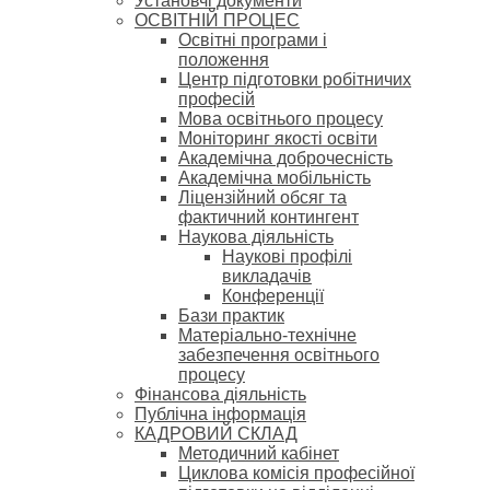
Установчі документи
ОСВІТНІЙ ПРОЦЕС
Освітні програми і
положення
Центр підготовки робітничих
професій
Мова освітнього процесу
Моніторинг якості освіти
Академічна доброчесність
Академічна мобільність
Ліцензійний обсяг та
фактичний контингент
Наукова діяльність
Наукові профілі
викладачів
Конференції
Бази практик
Матеріально-технічне
забезпечення освітнього
процесу
Фінансова діяльність
Публічна інформація
КАДРОВИЙ СКЛАД
Методичний кабінет
Циклова комісія професійної