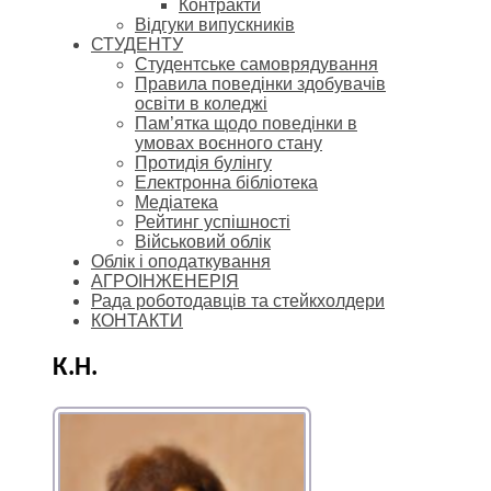
Контракти
Відгуки випускників
СТУДЕНТУ
Cтудентське самоврядування
Правила поведінки здобувачів
освіти в коледжі
Пам’ятка щодо поведінки в
умовах воєнного стану
Протидія булінгу
Електронна бібліотека
Медіатека
Рейтинг успішності
Військовий облік
Облік і оподаткування
АГРОІНЖЕНЕРІЯ
Рада роботодавців та стейкхолдери
КОНТАКТИ
К.Н.