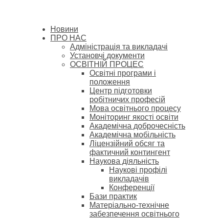
Новини
ПРО НАС
Адміністрація та викладачі
Установчі документи
ОСВІТНІЙ ПРОЦЕС
Освітні програми і
положення
Центр підготовки
робітничих професій
Мова освітнього процесу
Моніторинг якості освіти
Академічна доброчесність
Академічна мобільність
Ліцензійний обсяг та
фактичний контингент
Наукова діяльність
Наукові профілі
викладачів
Конференції
Бази практик
Матеріально-технічне
забезпечення освітнього