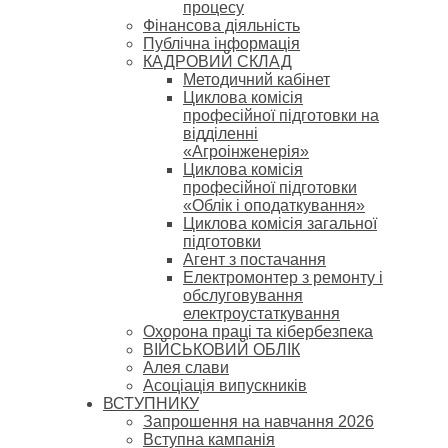
процесу
Фінансова діяльність
Публічна інформація
КАДРОВИЙ СКЛАД
Методичний кабінет
Циклова комісія
професійної підготовки на
відділенні
«Агроінженерія»
Циклова комісія
професійної підготовки
«Облік і оподаткування»
Циклова комісія загальної
підготовки
Агент з постачання
Електромонтер з ремонту і
обслуговування
електроустаткування
Охорона праці та кібербезпека
ВІЙСЬКОВИЙ ОБЛІК
Алея слави
Асоціація випускників
ВСТУПНИКУ
Запрошення на навчання 2026
Вступна кампанія