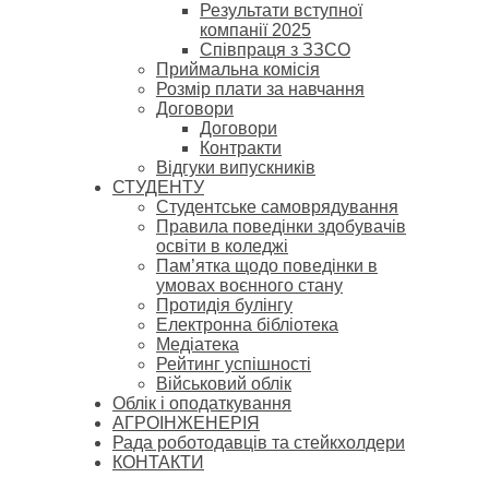
Результати вступної
компанії 2025
Співпраця з ЗЗСО
Приймальна комісія
Розмір плати за навчання
Договори
Договори
Контракти
Відгуки випускників
СТУДЕНТУ
Cтудентське самоврядування
Правила поведінки здобувачів
освіти в коледжі
Пам’ятка щодо поведінки в
умовах воєнного стану
Протидія булінгу
Електронна бібліотека
Медіатека
Рейтинг успішності
Військовий облік
Облік і оподаткування
АГРОІНЖЕНЕРІЯ
Рада роботодавців та стейкхолдери
КОНТАКТИ