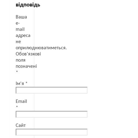
відповідь
Ваша
e-
mail
адреса
не
оприлюднюватиметься.
Обов’язкові
поля
позначені
*
Ім'я
*
Email
*
Сайт