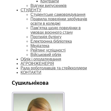
Контракти
Відгуки випускників
СТУДЕНТУ
Cтудентське самоврядування
Правила поведінки здобувачів
освіти в коледжі
Пам’ятка щодо поведінки в
умовах воєнного стану
Протидія булінгу
Електронна бібліотека
Медіатека
Рейтинг успішності
Військовий облік
Облік і оподаткування
АГРОІНЖЕНЕРІЯ
Рада роботодавців та стейкхолдери
КОНТАКТИ
Сушильнікова