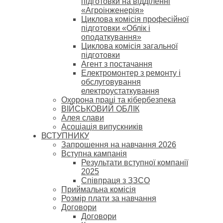
підготовки на відділенні
«Агроінженерія»
Циклова комісія професійної
підготовки «Облік і
оподаткування»
Циклова комісія загальної
підготовки
Агент з постачання
Електромонтер з ремонту і
обслуговування
електроустаткування
Охорона праці та кібербезпека
ВІЙСЬКОВИЙ ОБЛІК
Алея слави
Асоціація випускників
ВСТУПНИКУ
Запрошення на навчання 2026
Вступна кампанія
Результати вступної компанії
2025
Співпраця з ЗЗСО
Приймальна комісія
Розмір плати за навчання
Договори
Договори