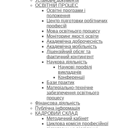
Установчі документи
ОСВІТНІЙ ПРОЦЕС
Освітні програми і
положення
Центр підготовки робітничих
професій
Мова освітнього процесу
Моніторинг якості освіти
Академічна доброчесність
Академічна мобільність
Ліцензійний обсяг та
фактичний контингент
Наукова діяльність
Наукові профілі
викладачів
Конференції
Бази практик
Матеріально-технічне
забезпечення освітнього
процесу
Фінансова діяльність
Публічна інформація
КАДРОВИЙ СКЛАД
Методичний кабінет
Циклова комісія професійної